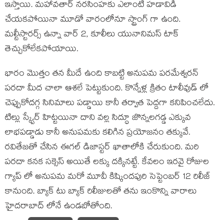
ఇస్తాయి. మహావతార్ నరసింహకు ఎలాంటి హడావిడి
చేయకపోయినా మూడో వారంలోనూ స్ట్రాంగ్ గా ఉంది.
మల్టీస్టారర్స్ ఉన్నా వార్ 2, కూలీలు యునానిమస్ టాక్
తెచ్చుకోలేకపోయాయి.
భారం మొత్తం తన మీదే ఉంది కాబట్టి అనుపమ పరమేశ్వరన్
పరదా మీద చాలా ఆశలే పెట్టుకుంది. కొన్నేళ్ల క్రితం టాలీవుడ్ లో
చెప్పుకోదగ్గ సినిమాలు పడ్డాయి కానీ తర్వాత పెద్దగా కనిపించలేదు.
టిల్లు స్క్వేర్ హిట్టయినా దాని వల్ల సిద్ధూ జొన్నలగడ్డ ఎక్కువ
లాభపడ్డాడు కానీ అనుపమకు కలిగిన ప్రయోజనం తక్కువే.
రవితేజతో చేసిన ఈగల్ డిజాస్టర్ ఖాతాలోకి చేరుకుంది. మరి
పరదా కనక సక్సెస్ అయితే లక్కు దక్కినట్టే. కేవలం ఇరవై రోజుల
గ్యాప్ లో అనుపమ మరో మూవీ కిష్కిందపురి సెప్టెంబర్ 12 రిలీజ్
కానుంది. బ్యాక్ టు బ్యాక్ రిలీజులతో తను ఇంకొన్ని వారాలు
హైదరాబాద్ లోనే ఉండబోతోంది.