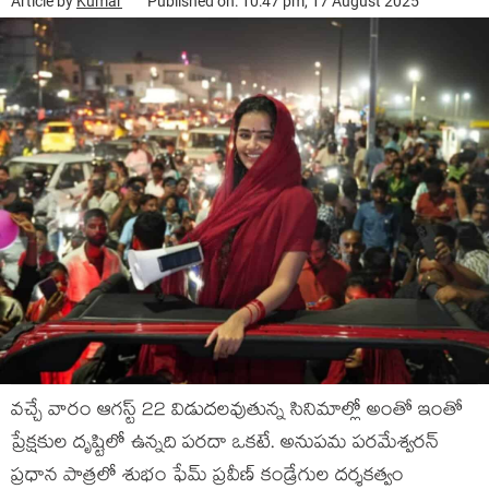
Article by
Kumar
Published on: 10:47 pm, 17 August 2025
వచ్చే వారం ఆగస్ట్ 22 విడుదలవుతున్న సినిమాల్లో అంతో ఇంతో
ప్రేక్షకుల దృష్టిలో ఉన్నది పరదా ఒకటే. అనుపమ పరమేశ్వరన్
ప్రధాన పాత్రలో శుభం ఫేమ్ ప్రవీణ్ కండ్రేగుల దర్శకత్వం