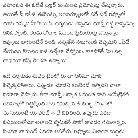
వహించిన ఈ విలేజ్ థ్రిల్లర్ కు మంచి ప్రమోషన్లు చేస్తున్నారు.
అయితే ప్రీ రిలీజ్ ఈవెంట్లు, ఇంటర్వ్యూలలో పదే పదే రివ్యూలో
చూసి రమ్మని హీరోయిన్, దర్శకుడు చెప్పడం చూస్తే గట్టి కాన్ఫిడెన్స్
కనిపిస్తోంది. రెండు రోజుల ముందే ప్రీమియర్లు వేస్తున్నాం
రివ్యూలు బాగుంటేనే రండి, నచ్చితేనే నలుగురికి చెప్పమని రిపీట్
చేయడం కొంచం బజ్ వచ్చేలా చేస్తోంది. కాకపోతే దీని వల్ల
లాభమూ రిస్క్ రెండూ ఉన్నాయి.
ఇదే దర్శకుడు శుభం టైంలో కూడా సినిమా చూసి
పిచ్చెక్కిపోతారు, ఎప్పుడూ చూడని కంటెంట్ ఇస్తానని చాలా
ధీమాగా చెప్పారు. తీరా చూస్తే నిర్మాత సమంత నాన్ థియేట్రికల్
రెవిన్యూతో గట్టెక్కింది కానీ కమర్షియల్ రిజల్ట్ కోణంలో
చూసుకుంటే యావరేజ్ గానే నిలిచింది. ఇప్పుడు పరదా
విషయంలోనూ అలాంటి స్ట్రాటజీనే ఫాలో కావడం గమనార్హం.
సినిమా బాగుంటే ఎవరూ ఆపలేరు. రివ్యూలు ఎలాగూ మద్దతు