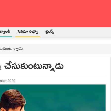
్యాలరీ
సినిమా రివ్యూ
ట్రెండ్స్
 చేసుకుంటున్నాడు
ష్‍ చేసుకుంటున్నాడు
ember 2020