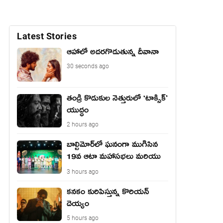
Latest Stories
ఆహాలో అదరగొడుతున్న దీవానా
30 seconds ago
తండ్రీ కొడుకుల నెత్తురులో ‘టాక్సిక్’
యుద్ధం
2 hours ago
బాల్టిమోర్‌లో ఘనంగా ముగిసిన
19వ ఆటా మహాసభలు మరియు
యువజన సదస్సు
3 hours ago
కనకం కురిపిస్తున్న కొరియన్
దెయ్యం
5 hours ago