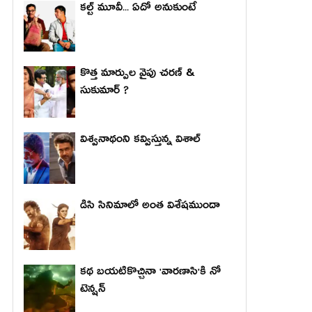
కల్ట్ మూవీ... ఏదో అనుకుంటే
కొత్త మార్పుల వైపు చరణ్ &
సుకుమార్ ?
విశ్వనాథంని కవ్విస్తున్న విశాల్
డిసి సినిమాలో అంత విశేషముందా
కథ బయటికొచ్చినా 'వారణాసి'కి నో
టెన్షన్