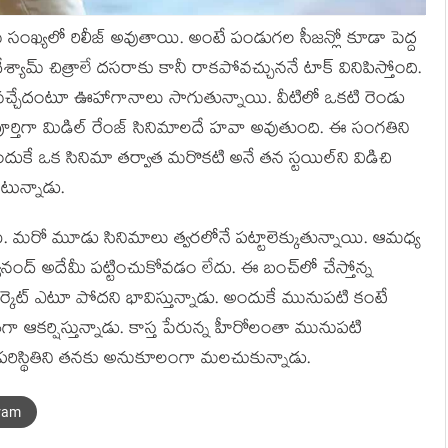
వ సంఖ్యలో రిలీజ్‍ అవుతాయి. అంటే పండుగల సీజన్లో కూడా పెద్ద
ామ్‍ చిత్రాలే దసరాకు కానీ రాకపోవచ్చుననే టాక్‍ వినిపిస్తోంది.
ే వచ్చేదంటూ ఊహాగానాలు సాగుతున్నాయి. వీటిలో ఒకటి రెండు
ూర్తిగా మిడిల్‍ రేంజ్‍ సినిమాలదే హవా అవుతుంది. ఈ సంగతిని
ుకే ఒక సినిమా తర్వాత మరొకటి అనే తన స్టయిల్‍ని విడిచి
ుంటున్నాడు.
ి. మరో మూడు సినిమాలు త్వరలోనే పట్టాలెక్కుతున్నాయి. ఆమధ్య
వానంద్‍ అదేమీ పట్టించుకోవడం లేదు. ఈ బంచ్‍లో చేస్తోన్న
్కెట్‍ ఎటూ పోదని భావిస్తున్నాడు. అందుకే మునుపటి కంటే
గా ఆకర్షిస్తున్నాడు. కాస్త పేరున్న హీరోలంతా మునుపటి
 పరిస్థితిని తనకు అనుకూలంగా మలచుకున్నాడు.
ram