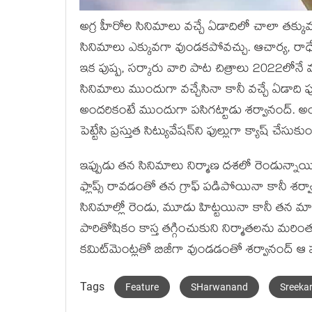
అగ్ర హీరోల సినిమాలు వచ్చే ఏడాదిలో చాలా తక్కు
సినిమాలు ఎక్కువగా వుండకపోవచ్చు. ఆచార్య, రాధేశ్య
ఇక పుష్ప, సర్కారు వారి పాట చిత్రాలు 2022లోన
సినిమాలు ముందుగా వచ్చేసినా కానీ వచ్చే ఏడాది ప
అందరికంటే ముందుగా పసిగట్టాడు శర్వానంద్‍. అంద
పెట్టేసి ప్రస్తుత సిట్యువేషన్‍ని ఫుల్లుగా క్యాష్‍ చేసుక
ఇప్పుడు తన సినిమాలు నిర్మాణ దశలో రెండున్నాయ
ఫ్లాప్స్ రావడంతో తన గ్రాఫ్‍ పడిపోయినా కానీ శర్
సినిమాల్లో రెండు, మూడు హిట్టయినా కానీ తన మార
పారితోషికం కాస్త తగ్గించుకుని నిర్మాతలను మరింత
కమిట్‍మెంట్లతో బిజీగా వుండడంతో శర్వానంద్‍ ఆ
Tags
Feature
SHarwanand
Sreeka