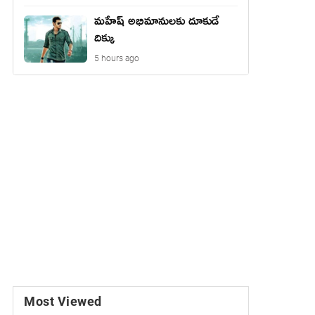
మహేష్ అభిమానులకు దూకుడే
దిక్కు
5 hours ago
Most Viewed