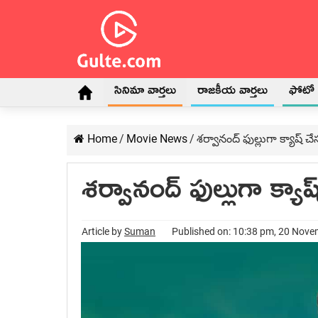
సినిమా వార్తలు
రాజకీయ వార్తలు
ఫోటో గ
Home
/
Movie News
/
శర్వానంద్‍ ఫుల్లుగా క్యాష్‍
శర్వానంద్‍ ఫుల్లుగా క్యా
Article by
Suman
Published on: 10:38 pm, 20 Nov