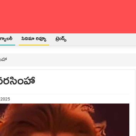
్యాలరీ
సినిమా రివ్యూ
ట్రెండ్స్
ింహా
 నరసింహా
t 2025