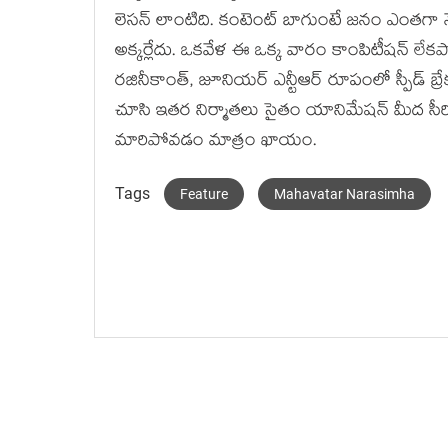
లెసన్ లాంటిది. కంటెంట్ బాగుంటే జనం ఎంతగా నె
అక్కర్లేదు. ఒకవేళ ఈ ఒక్క వారం కాంపిటీషన్ ల
రజినీకాంత్, జూనియర్ ఎన్టీఆర్ రూపంలో స్పీడ్ బ్రే
చూసి ఇతర నిర్మాతలు సైతం యానిమేషన్ మీద సీరియస
మారిపోవడం మాత్రం ఖాయం.
Tags
Feature
Mahavatar Narasimha