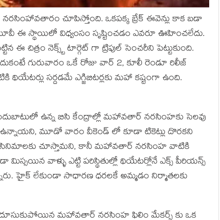
ర నరసింహావతారం చూపిస్తోంది. ఒకపక్క బ్రేక్ ఈవెన్లు కాక బడా
్ మూవీ ఈ స్థాయిలో విధ్వంసం సృష్టించడం ఎవరూ ఊహించలేదు.
న ఈ చిత్రం నెక్స్ట్ టార్గెట్ గా ట్రిపుల్ సెంచరీని పెట్టుకుంది.
ుకంటే గురువారం ఒకే రోజు వార్ 2, కూలీ రెండూ రిలీజ్
ికి థియేటర్లు సర్దడమే ఎగ్జిబిటర్లకు మహా కష్టంగా ఉంది.
 అందుబాటులో ఉన్న బిసి కేంద్రాల్లో మహావతార్ నరసింహకు సెలవు
గ్ గా ఉన్నాయని, మూడో వారం వీకెండ్ లో కూడా టికెట్లు దొరకని
ా సినిమాలకు చూస్తామని, కానీ మహావతార్ నరసింహ వాటికి
 మిస్సయిన వాళ్ళు ఎట్టి పరిస్థితుల్లో థియేటర్లోనే ఎక్స్ పీరియన్స్
్నారు. హైక్ లేకుండా సాధారణ ధరలకే అమ్మడం నిర్మాతలకు
తో దూసుకుపోయిన మహావతార్ నరసింహ ఫిలిం మేకర్స్ కు ఒక