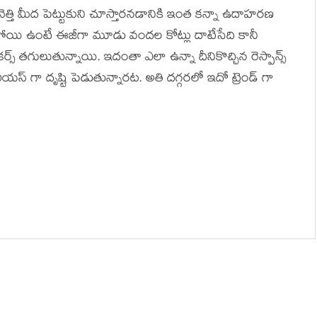
త్తి మీద పెట్టుకుని చూస్తారనడానికి ఇంత కన్నా ఉదాహరణ
ేకపోయి ఉంటే ఈజీగా మూడు వందల కోట్లు దాటేసేది కానీ
కర్స్ తగులుతున్నాయి. ఇదంతా ఎలా ఉన్నా దీనికొచ్చిన రెస్పాన్స్
్ గా దృష్టి పెడుతున్నారట. అతి దగ్గరలో ఇదో ట్రెండ్ గా