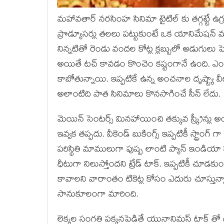
మహావతార్ నరసింహ సినిమా టైటిల్ కు తగ్గట్టే ఉగ్
ప్రొడ్యూసర్లు తలలు పట్టుకుంటే ఒక యానిమేషన
నిన్నటితో రెండు వందల కోట్ల క్లబ్బులో అడుగులు పెట్టి
అయితే టచ్ కావడం కొంచెం కష్టంగానే ఉంది. ఎంద
కాబోతున్నాయి. ఇప్పటికే ఉన్న అంచనాల దృష్ట్యా వీట
అలాంటిది పాత సినిమాలు కొనసాగించే సీన్ లేదు.
మెయిన్ సెంటర్స్ మినహాయించి తక్కువ స్క్రీన్లు
ఇవ్వక తప్పదు. వీకెండ్ బుకింగ్స్ ఇప్పటికీ స్ట్రాం
పరిస్థితి మాములుగా పుష్ప లాంటి ప్యాన్ ఇండియ
ధీటుగా నిలుస్తోందని ట్రేడ్ టాక్. ఇప్పటికీ చూడకుండా
కావాలని వారాంతం టికెట్ల కోసం ఎదురు చూస్తున
సానుకూలంగా మారింది.
లెక్కల సంగతి పక్కనపెడితే యునానిమస్ టాక్ 