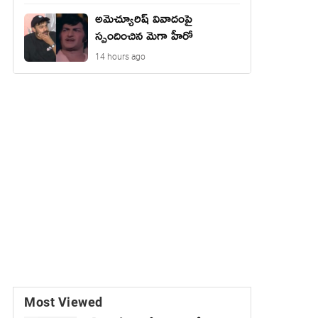
అమెచ్యూరిష్ వివాదంపై
స్పందించిన మెగా హీరో
14 hours ago
Most Viewed