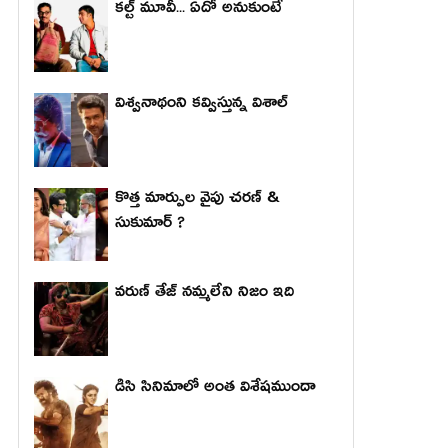
కల్ట్ మూవీ... ఏదో అనుకుంటే
విశ్వనాథంని కవ్విస్తున్న విశాల్
కొత్త మార్పుల వైపు చరణ్ &
సుకుమార్ ?
వరుణ్ తేజ్ నమ్మలేని నిజం ఇది
డిసి సినిమాలో అంత విశేషముందా