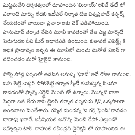
ఘట్టమనేని దర్శకత్వంలో రూపొందిన ‘మిరాయ్’ రిలీజ్ డేట్ లో
ఎలాంటి మార్పు లేదని ఇటీవలే నిర్మాత టిజి విశ్వప్రసాద్ కన్ఫర్మ్
చేయడంతో వాయిదా ప్రచారాలకు చెక్ పడిపోయింది.
హనుమాన్ తర్వాత చేసిన మూవీ కావడంతో తేజ సజ్జ మార్కెట్
పెరుగుదల దీని మీదే ఆధారపడి ఉంటుంది. విజువల్ ఎఫెక్ట్స్ కి
అధిక ప్రాధాన్యం ఇచ్చిన ఈ మూవీలో మంచు మనోజ్ విలన్ గా
నటించడం మరో హైలైట్ కానుంది.
పోస్ట్ పోన్ల పర్వంలో తడిసిన అనుష్క ‘ఘాటీ’ అదే రోజు రానుంది.
మిస్ శెట్టి మిస్టర్ పోలిశెట్టి తర్వాత స్వీటీ కనిపిస్తున్న సినిమా
కావడంతో ఫ్యాన్స్ ఎగ్జైట్ మెంట్ లో ఉన్నారు. మొన్నటి దాకా
పెద్దగా బజ్ లేదు కానీ ట్రైలర్ తర్వాత దర్శకుడు క్రిష్ ఒక్కసారిగా
అంచనాలు పెంచేశారు. రష్మిక మందన్న ‘ది గర్ల్ ఫ్రెండ్’ రావడం
దాదాపు ఖరారే. అఫీషియల్ అనౌన్స్ మెంట్ రేపో ఎల్లుండో
ఇవ్వొచ్చని టాక్. రాహుల్ రవీంద్రన్ డైరెక్షన్ లో రూపొందిన ఈ