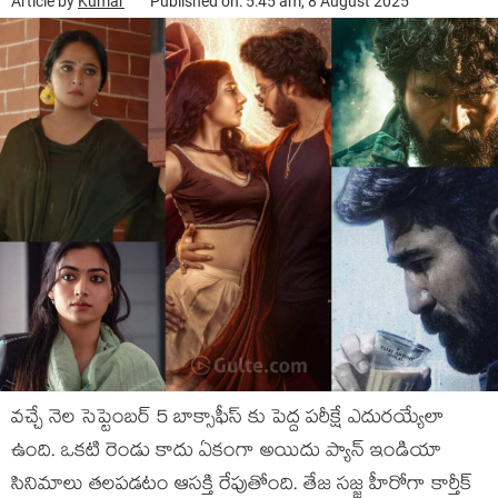
Article by
Kumar
Published on: 5:45 am, 8 August 2025
వచ్చే నెల సెప్టెంబర్ 5 బాక్సాఫీస్ కు పెద్ద పరీక్షే ఎదురయ్యేలా
ఉంది. ఒకటి రెండు కాదు ఏకంగా అయిదు ప్యాన్ ఇండియా
సినిమాలు తలపడటం ఆసక్తి రేపుతోంది. తేజ సజ్జ హీరోగా కార్తీక్