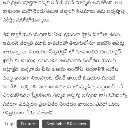
లవ్ థ్రిల్లర్ పూర్తిగా రష్మిక ఇమేజ్ మీదే మార్కెట్ అవుతోంది. ఇవి
కాకుండా మరో రెండు తమిళ డబ్బింగ్ సినిమాలు తమ అదృష్టాన్ని
పరీక్షించుకోబోతున్నాయి.
శివ కార్తికేయన్ ‘మదరాసి’ మీద క్రమంగా హైప్ పెరిగేలా ఉంది.
అమరన్ తర్వాతి మూవీ కావడంతో తెలుగులోనూ బిజినెస్ ఆఫర్లు
బాగున్నాయి. మురుగదాస్ డైరెక్షన్ లో రూపొందిన ఈ యాక్షన్
థ్రిల్లర్ కు అనిరుధ్ రవిచందర్ అందించిన సంగీతం మెయిన్
అట్రాక్షన్. బిచ్చగాడు ఫేమ్ విజయ్ ఆంటోనీ ‘భద్రకాళి’కి సురేష్
సంస్థ అండగా నిలుస్తోంది. టీజర్ అయితే విషయం ఉందనే
సందేశం ఇచ్చింది. ఇలా అందరూ మూకుమ్మడిగా సెప్టెంబర్ 5నే
ఎంచుకోవడం ప్రేక్షకులకు ఎక్కువ ఆప్షన్లు ఇస్తుంది కానీ ఓపెనింగ్స్
పరంగా పరస్పరం ప్రభావితం చెందడం ఖాయం. ఎవరో ఒకరు
తప్పుకుంటారేమో చూడాలి.
Tags
Feature
September 5 Releases