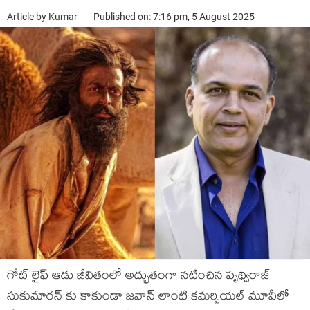
Article by
Kumar
Published on: 7:16 pm, 5 August 2025
గోట్ లైఫ్ ఆడు జీవితంలో అద్భుతంగా నటించిన పృథ్విరాజ్
సుకుమారన్ కు కాకుండా జవాన్ లాంటి కమర్షియల్ మూవీలో