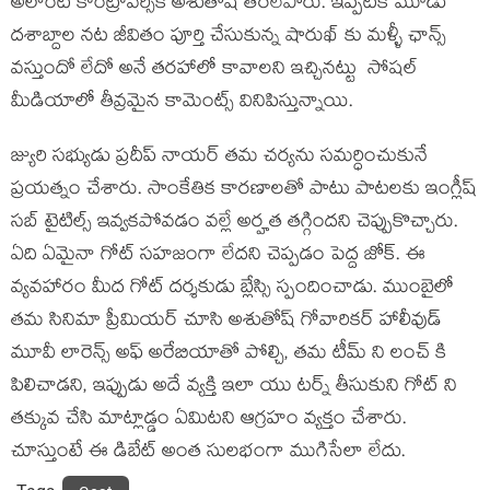
అలాంటి కాంట్రావర్సికి అశుతోష్ తెరలేపారు. ఇప్పటికే మూడు
దశాబ్దాల నట జీవితం పూర్తి చేసుకున్న షారుఖ్ కు మళ్ళీ ఛాన్స్
వస్తుందో లేదో అనే తరహాలో కావాలని ఇచ్చినట్టు సోషల్
మీడియాలో తీవ్రమైన కామెంట్స్ వినిపిస్తున్నాయి.
జ్యురి సభ్యుడు ప్రదీప్ నాయర్ తమ చర్యను సమర్ధించుకునే
ప్రయత్నం చేశారు. సాంకేతిక కారణాలతో పాటు పాటలకు ఇంగ్లీష్
సబ్ టైటిల్స్ ఇవ్వకపోవడం వల్లే అర్హత తగ్గిందని చెప్పుకొచ్చారు.
ఏది ఏమైనా గోట్ సహజంగా లేదని చెప్పడం పెద్ద జోక్. ఈ
వ్యవహారం మీద గోట్ దర్శకుడు బ్లేస్సి స్పందించాడు. ముంబైలో
తమ సినిమా ప్రీమియర్ చూసి అశుతోష్ గోవారికర్ హాలీవుడ్
మూవీ లారెన్స్ అఫ్ అరేబియాతో పోల్చి, తమ టీమ్ ని లంచ్ కి
పిలిచాడని, ఇప్పుడు అదే వ్యక్తి ఇలా యు టర్న్ తీసుకుని గోట్ ని
తక్కువ చేసి మాట్లాడ్డం ఏమిటని ఆగ్రహం వ్యక్తం చేశారు.
చూస్తుంటే ఈ డిబేట్ అంత సులభంగా ముగిసేలా లేదు.