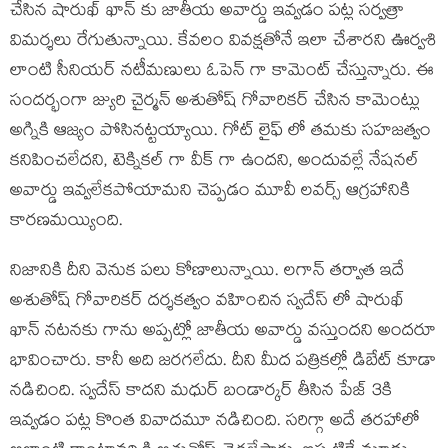
చేసిన షారుఖ్ ఖాన్ కు జాతీయ అవార్డు ఇవ్వడం పట్ల సర్వత్రా
విమర్శలు రేగుతున్నాయి. కేవలం వివక్షతోనే ఇలా చేశారని ఊర్వశి
లాంటి సీనియర్ నటీమణులు ఓపెన్ గా కామెంట్ చేస్తున్నారు. ఈ
సందర్భంగా జ్యురి చైర్మన్ అశుతోష్ గోవారికర్ చేసిన కామెంట్లు
అగ్నికి ఆజ్యం పోసినట్టయ్యాయి. గోట్ లైఫ్ లో తమకు సహజత్వం
కనిపించలేదని, టెక్నికల్ గా వీక్ గా ఉందని, అందువల్లే నేషనల్
అవార్డు ఇవ్వలేకపోయామని చెప్పడం మూవీ లవర్స్ ఆగ్రహానికి
కారణమయ్యింది.
నిజానికి దీని వెనుక పలు కోణాలున్నాయి. లగాన్ తర్వాత ఇదే
అశుతోష్ గోవారికర్ దర్శకత్వం వహించిన స్వదేస్ లో షారుఖ్
ఖాన్ నటనకు గాను అప్పట్లో జాతీయ అవార్డు వస్తుందని అందరూ
భావించారు. కానీ అది జరగలేదు. దీని మీద పత్రికల్లో డిబేట్ కూడా
నడిచింది. స్వదేస్ కాదని మధుర్ బండార్కర్ తీసిన పేజ్ 3కి
ఇవ్వడం పట్ల కొంత వివాదమూ నడిచింది. సరిగ్గా అదే తరహాలో