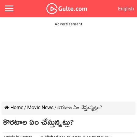
English
Home
/
Movie News
/
కొరటాల ఏం చేస్తున్నట్లు?
కొరటాల ఏం చేస్తున్నట్లు?