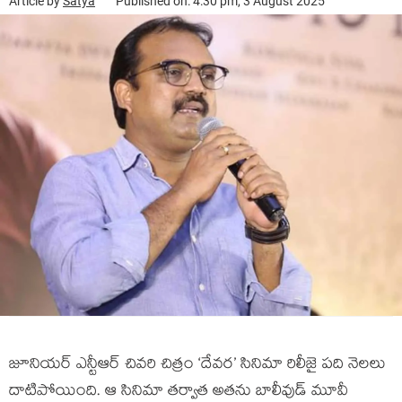
Article by
Satya
Published on: 4:30 pm, 3 August 2025
జూనియర్ ఎన్టీఆర్ చివరి చిత్రం ‘దేవర’ సినిమా రిలీజై పది నెలలు
దాటిపోయింది. ఆ సినిమా తర్వాత అతను బాలీవుడ్ మూవీ