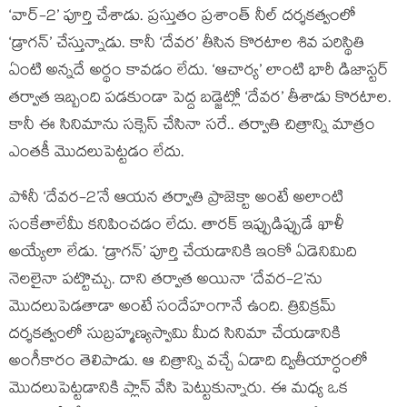
‘వార్-2’ పూర్తి చేశాడు. ప్రస్తుతం ప్రశాంత్ నీల్ దర్శకత్వంలో
‘డ్రాగన్’ చేస్తున్నాడు. కానీ ‘దేవర’ తీసిన కొరటాల శివ పరిస్థితి
ఏంటి అన్నదే అర్థం కావడం లేదు. ‘ఆచార్య’ లాంటి భారీ డిజాస్టర్
తర్వాత ఇబ్బంది పడకుండా పెద్ద బడ్జెట్లో ‘దేవర’ తీశాడు కొరటాల.
కానీ ఈ సినిమాను సక్సెస్ చేసినా సరే.. తర్వాతి చిత్రాన్ని మాత్రం
ఎంతకీ మొదలుపెట్టడం లేదు.
పోనీ ‘దేవర-2’నే ఆయన తర్వాతి ప్రాజెక్టా అంటే అలాంటి
సంకేతాలేమీ కనిపించడం లేదు. తారక్ ఇప్పుడిప్పుడే ఖాళీ
అయ్యేలా లేడు. ‘డ్రాగన్’ పూర్తి చేయడానికి ఇంకో ఏడెనిమిది
నెలలైనా పట్టొచ్చు. దాని తర్వాత అయినా ‘దేవర-2’ను
మొదలుపెడతాడా అంటే సందేహంగానే ఉంది. త్రివిక్రమ్
దర్శకత్వంలో సుబ్రహ్మణ్యస్వామి మీద సినిమా చేయడానికి
అంగీకారం తెలిపాడు. ఆ చిత్రాన్ని వచ్చే ఏడాది ద్వితీయార్ధంలో
మొదలుపెట్టడానికి ప్లాన్ వేసి పెట్టుకున్నారు. ఈ మధ్య ఒక