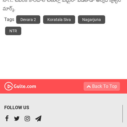
నాగ్.. చివరికి కొరటాల చేతుల్లో ఏమైనా పెడతాడా అన్నది క్వశ్చన్
మార్క్.
Tags
Devara 2
Koratala Siva
Nagarjuna
NTR
Back To Top
FOLLOW US