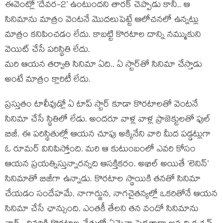
ఈవెంట్లో ‘దేవర-2’ ఉంటుందని తారక్ చెప్పాడు కానీ.. ఆ
సినిమాను మాత్రం వెంటనే మొదలుపెట్టే ఆలోచనలో ఉన్నట్లు
మాత్రం కనిపించడం లేదు. కాబట్టి కొరటాల దాన్ని నమ్ముకుని
వెయిట్ చేసే పరిస్థితి లేదు.
మరి ఆయన తర్వాతి సినిమా ఏది.. ఏ స్టార్‌తో సినిమా చేస్తాడు
అంటే మాత్రం క్లారిటీ లేదు.
ప్రస్తుతం టాలీవుడ్లో ఏ టాప్ స్టార్ కూడా కొరటాలతో వెంటనే
సినిమా చేసే స్థితిలో లేడు. అందరూ వాళ్ల వాళ్ల ప్రాజెక్టులతో ఫుల్
బిజీ. ఈ పరిస్థితుల్లో ఆయన చూపు అక్కినేని వారి మీద పడ్డట్లుగా
ఓ రూమర్ వినిపిస్తోంది. మరి ఆ కుటుంబంలో ఎవరి కోసం
ఆయన ప్రయత్నిస్తున్నారన్నది ఆసక్తికరం. అఖిల్ అయితే ‘లెనిన్’
సినిమాతో బిజీగా ఉన్నాడు. కొరటాల స్థాయికి తనతో సినిమా
చేయడం సందేహమే. నాగార్జున, నాగచైతన్యల్లో ఒకరితోనే ఆయన
సినిమా చేసే ఛాన్సుంది. ఎంతకీ తేలని తన వందో సినిమాను