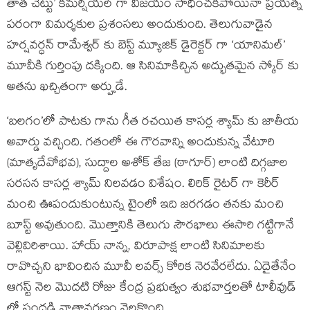
తాత చెట్టు’ కమర్షియల్ గా విజయం సాధించకపోయినా ప్రయత్న
పరంగా విమర్శకుల ప్రశంసలు అందుకుంది. తెలుగువాడైన
హర్షవర్ధన్ రామేశ్వర్ కు బెస్ట్ మ్యూజిక్ డైరెక్టర్ గా ‘యానిమల్’
మూవీకి గుర్తింపు దక్కింది. ఆ సినిమాకిచ్చిన అద్భుతమైన స్కోర్ కు
అతను ఖచ్చితంగా అర్హుడే.
‘బలగం’లో పాటకు గాను గీత రచయిత కాసర్ల శ్యామ్ కు జాతీయ
అవార్డు వచ్చింది. గతంలో ఈ గౌరవాన్ని అందుకున్న వేటూరి
(మాతృదేవోభవ), సుద్దాల అశోక్ తేజ (ఠాగూర్) లాంటి దిగ్గజాల
సరసన కాసర్ల శ్యామ్ నిలవడం విశేషం. లిరిక్ రైటర్ గా కెరీర్
మంచి ఊపందుకుంటున్న టైంలో ఇది జరగడం తనకు మంచి
బూస్ట్ అవుతుంది. మొత్తానికి తెలుగు సౌరభాలు ఈసారి గట్టిగానే
వెల్లివిరిశాయి. హాయ్ నాన్న, విరూపాక్ష లాంటి సినిమాలకు
రావొచ్చని భావించిన మూవీ లవర్స్ కోరిక నెరవేరలేదు. ఏదైతేనేం
ఆగస్ట్ నెల మొదటి రోజు కేంద్ర ప్రభుత్వం శుభవార్తలతో టాలీవుడ్
లో సందడి వాతావరణం నెలకొంది.