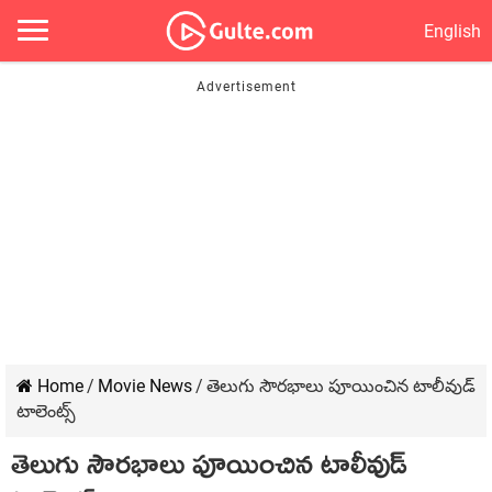
English
Home
/
Movie News
/
తెలుగు సౌరభాలు పూయించిన టాలీవుడ్
టాలెంట్స్
తెలుగు సౌరభాలు పూయించిన టాలీవుడ్