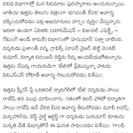
వివిధ విభాగాల్లో మన సినిమాలు పురస్కారాలు అందుకున్నాయి.
జాతీయ ఉత్తమ తెలుగు చిత్రంగా ‘భగవంత్ కేసరి’ అవార్డు
దక్కించుకోవడం పట్ల అభిమానులు హర్షం వ్యక్తం చేస్తున్నారు.
ఇదిలా ఉండగా ఏవిజిసి (యానిమేషన్ – విజువల్ ఎఫెక్ట్స్ –
గేమింగ్ అండ్ కామిక్) విభాగంలో ‘హనుమాన్’ సత్తా చాటింది.
దర్శకుడు ప్రశాంత్ వర్మ, గ్రాఫిక్స్ సూపర్ వైజర్ జెట్టి వెంకట్
కుమార్, నిర్మాత నిరంజన్ రెడ్డికు దీన్ని అందజేయబోతున్నారు.
ఉత్తమ నేపధ్య గాయకుడిగా ‘బేబీ’లో ప్రేమిస్తున్నా పాటకు
పివిఎస్ఎస్ రోహిత్ అవార్డు గెలుచుకోవడం విశేషం.
ఉత్తమ స్క్రీన్ ప్లే ఒరిజినల్ క్యాటగిరీలో ‘బేబీ’ దర్శకుడు సాయి
రాజేష్ తన ముద్ర చూపించారు. గతంలో కలర్ ఫోటో నిర్మాతగా
సాయి రాజేష్ ఇదే వేదిక మీద అవార్డు తీసుకోవడం మూవీ లవర్స్
మర్చిపోలేదు. బెస్ట్ చైల్డ్ ఆర్టిస్ట్ గా దర్శకుడు సుకుమార్ కూతురు
సుకృతి వేణి డెబ్యూతోనే ఈ ఘనత సాధించడం విశేషం. ‘గాంధీ