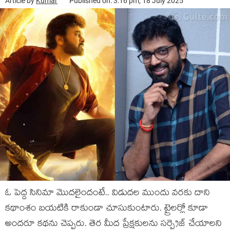
Article by
Kumar
Published on: 3:16 pm, 18 July 2025
ఓ పెద్ద సినిమా మొదలైందంటే.. విడుదల ముందు వరకు దాని
కథాంశం బయటికి రాకుండా చూసుకుంటారు. ట్రైలర్లో కూడా
అందరూ కథను చెప్పరు. తెర మీద ప్రేక్షకులను సర్ప్రైజ్ చేయాలని