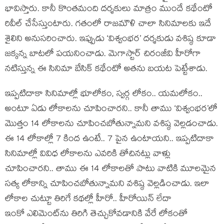
భావిస్తారు. కానీ కొంతమంది దర్శకులు మాత్రం ముందే కథేంటో
రివీల్ చేసేస్తుంటారు. గతంలో రాజమౌళి చాలా సినిమాలకు ఇదే
శైలిని అనుసరించారు. ఇప్పుడు ‘విశ్వంభర’ దర్శకుడు వశిష్ఠ కూడా
జక్కన్న బాటలో పయనించాడు. మెగాస్టార్ చిరంజీవి హీరోగా
నటిస్తున్న ఈ సినిమా బేసిక్ కథేంటో అతను బయట పెట్టేశాడు.
ఇప్పటిదాకా సినిమాల్లో భూలోకం, స్వర్గ లోకం.. యమలోకం..
అంటూ ఏడు లోకాలను చూపించారని.. కానీ తాము ‘విశ్వంభర’లో
మొత్తం 14 లోకాలను చూపించబోతున్నామని వశిష్ఠ వెల్లడంచాడు.
ఈ 14 లోకాల్లో 7 కింద ఉంటే.. 7 పైన ఉంటాయని.. ఇప్పటిదాకా
సినిమాల్లో వివిధ లోకాలను ఎవరికి తోచినట్లు వాళ్లు
చూపించారని.. తాము ఈ 14 లోకాలతో పాటు వాటికి మూలమైన
సత్య లోకాన్ని చూపించబోతున్నామని వశిష్ఠ వెల్లడించాడు. ఇలా
లోకాల చుట్టూ తిరిగే కథల్లో హీరో.. హీరోయిన్ లేదా
ఇంకో ఎలిమెంట్‌ను తిరిగి తెచ్చుకోవడానికి వేరే లోకంతో