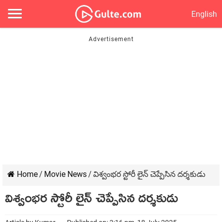
English
Home
/
Movie News
/
విశ్వంభర స్టోరీ లైన్ చెప్పేసిన దర్శకుడు
విశ్వంభర స్టోరీ లైన్ చెప్పేసిన దర్శకుడు