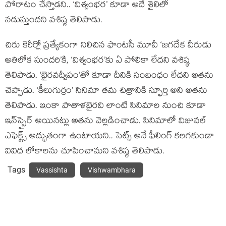
పోరాటం చేస్తాడని.. ‘విశ్వంభర’ కూడా అదే శైలిలో
నడుస్తుందని వశిష్ఠ తెలిపాడు.
చిరు కెరీర్లో ప్రత్యేకంగా నిలిచిన ఫాంటసీ మూవీ ‘జగదేక వీరుడు
అతిలోక సుందరి’కి, ‘విశ్వంభర’కు ఏ పోలికా లేదని వశిష్ఠ
తెలిపాడు. ‘భైరవద్వీపం’తో కూడా దీనికి సంబంధం లేదని అతను
చెప్పాడు. ‘కీలుగుర్రం’ సినిమా తమ చిత్రానికి స్ఫూర్తి అని అతను
తెలిపాడు. ఇంకా పాతాళభైరవి లాంటి సినిమాల నుంచి కూడా
ఇన్‌స్పైర్ అయినట్లు అతను వెల్లడించాడు. సినిమాలో విజువల్
ఎఫెక్ట్స్ అద్భుతంగా ఉంటాయని.. సెట్స్ అనే ఫీలింగ్ కలగకుండా
వివిధ లోకాలను చూపించామని వశిష్ఠ తెలిపాడు.
Tags
Vassishta
Vishwambhara