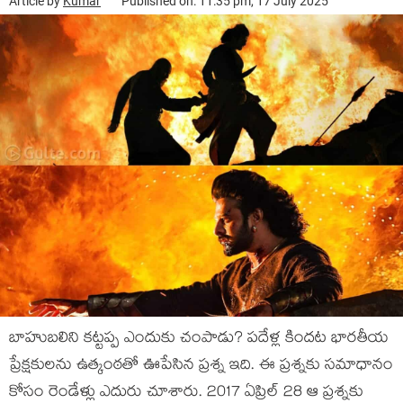
Article by
Kumar
Published on: 11:35 pm, 17 July 2025
బాహుబలిని కట్టప్ప ఎందుకు చంపాడు? పదేళ్ల కిందట భారతీయ
ప్రేక్షకులను ఉత్కంఠతో ఊపేసిన ప్రశ్న ఇది. ఈ ప్రశ్నకు సమాధానం
కోసం రెండేళ్లు ఎదురు చూశారు. 2017 ఏప్రిల్ 28 ఆ ప్రశ్నకు