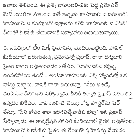
జవాబు తెలిసింది. ఈ ప్రశ్నే బాహుబలి-2కు పెద్ద ప్రమోషన్
మెటీరియల్‌గా మారింది. ఐతే ఇప్పుడు ‘బాహుబలి: ది బిగినింగ్’,
‘బాహుబలి: ది కంక్లూజన్’ చిత్రాలను కలిపి ‘బాహుబలి: ది ఎపిక్’
పేరుతో రీ రిలీజ్ చేయడానికి సన్నాహాలు జరుగుతున్నాయి.
ఈ నేపథ్యంలో టీం మళ్లీ ప్రమోషన్లు మొదలుపెట్టింది. సోషల్
మీడియాలో జరుగుతున్న ప్రమోషన్లో ప్రభాస్, రానా దగ్గుబాలి
సైతం భాగం అవుతుండడం విశేషం. ‘‘బాహుబలిని కట్టప్ప
చంపకపోయి ఉంటే’’.. అంటూ ‘బాహుబలి’ ఎక్స్ హ్యాండిల్లో ఒక
పోస్టు పెట్టారు. దానికి రానా బదులిస్తూ.. ‘‘నేను అతణ్ని
చంపేసేవాడిని’’ అని పేర్కొన్నాడు. దీనికి తర్వాత ప్రభాస్ సైతం రిప్లై
ఇవ్వడం విశేషం. ‘బాహుబలి-2’ వెయ్యి కోట్ల పోస్టర్‌ను షేర్
చేస్తూ.. ‘‘దీని కోసం అలా జరగనిచ్చేవాడిని భల్లా’’ అని ప్రభాస్
పేర్కొన్నాడు. ఈ కాన్వర్జేషన్ సోషల్ మీడియాలో వైరల్ అవుతోంది.
‘బాహుబలి’ రీ రిలీజ్‌కు సైతం ఈ రేంజిలో ప్రమోషన్లు చేయడం