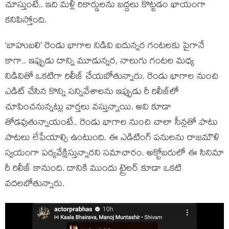
చూస్తుంటే.. ఇది మళ్లీ రికార్డులను బద్దలు కొట్టడం ఖాయంగా
కనిపిస్తోంది.
‘బాహుబలి’ రెండు భాగాల నిడివి ఐదున్నర గంటలకు పైగానే
కాగా.. ఇప్పుడు దాన్ని మూడున్నర, నాలుగు గంటల మధ్య
నిడివితో ఒకటిగా రిలీజ్ చేయబోతున్నారు. రెండు భాగాల నుంచి
ఎడిట్ చేసిన కొన్ని సన్నివేశాలను ఇప్పుడు రీ రిలీజ్‌లో
చూపించనున్నట్లు వార్తలు వస్తున్నాయి. అవి కూడా
తోడవుతున్నాయంటే.. రెండు భాగాల నుంచి చాలా సీన్లతో పాటు
పాటలు లేపేయాల్సి ఉంటుంది. ఈ ఎడిటింగ్ పనులను రాజమౌళి
స్వయంగా పర్యవేక్షిస్తున్నారని సమాచారం. అక్టోబరులో ఈ సినిమా
రీ రిలీజ్ కానుంది. దానికి ముందు ట్రైలర్ కూడా ఒకటి
వదలబోతున్నారు.