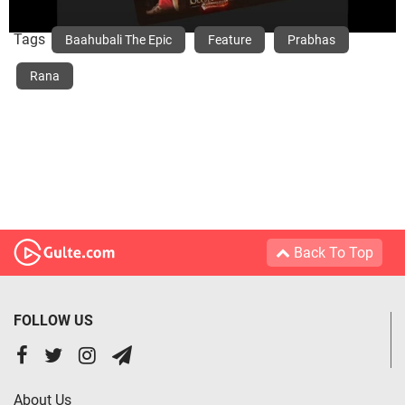
Tags
Baahubali The Epic
Feature
Prabhas
Rana
Back To Top
FOLLOW US
About Us