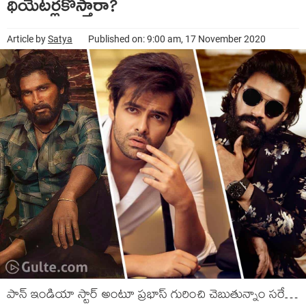
థియేటర్లకొస్తారా?
Article by
Satya
Published on: 9:00 am, 17 November 2020
పాన్‍ ఇండియా స్టార్‍ అంటూ ప్రభాస్‍ గురించి చెబుతున్నాం సరే…