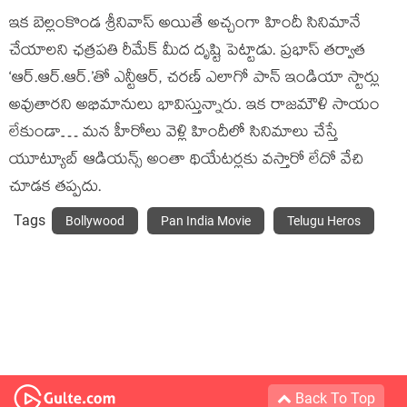
ఇక బెల్లంకొండ శ్రీనివాస్‍ అయితే అచ్చంగా హిందీ సినిమానే
చేయాలని ఛత్రపతి రీమేక్‍ మీద దృష్టి పెట్టాడు. ప్రభాస్‍ తర్వాత
‘ఆర్‍.ఆర్‍.ఆర్‍.’తో ఎన్టీఆర్‍, చరణ్‍ ఎలాగో పాన్‍ ఇండియా స్టార్లు
అవుతారని అభిమానులు భావిస్తున్నారు. ఇక రాజమౌళి సాయం
లేకుండా… మన హీరోలు వెళ్లి హిందీలో సినిమాలు చేస్తే
యూట్యూబ్‍ ఆడియన్స్ అంతా థియేటర్లకు వస్తారో లేదో వేచి
చూడక తప్పదు.
Tags
Bollywood
Pan India Movie
Telugu Heros
Back To Top