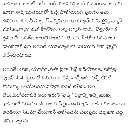
బాహుబలి లాంటి పాన్‍ ఇండియా సినిమా చేయకుండానే తమకు
కూడా నార్త్ ఇండియాలో పిచ్చ ఫాలోయింగ్‍ వుందని తమ
సినిమాల హిందీ డబ్బింగ్‍ వెర్షన్లకు యూట్యూబ్‍లో వస్తోన్న వ్యూస్‍
చూపిస్తున్నారు మన హీరోలు. అల్లు అర్జున్‍, రామ్‍, బెల్లంకొండ
శ్రీనివాస్‍, రవితేజ లాంటి కొందరు తెలుగు హీరోల సినిమాలు
హిందీలోకి డబ్‍ అయితే యూట్యూబ్‍లో మిలియన్ల కొద్దీ వ్యూస్‍
వచ్చేస్తుంటాయి.
అయితే ఇవన్నీ యూట్యూబ్‍లో ఫ్రీగా పెట్టే వీడియోలకు వస్తోన్న
వ్యూస్‍. వీళ్లు స్ట్రెయిట్‍ సినిమాలు చేస్తే నార్త్ ఆడియన్స్ టికెట్‍
కొనుక్కుని థియేటర్లకు వస్తారా అంటే తెలీదు. అది
తెలుసుకోవడానికి అల్లు అర్జున్‍ ‘పుష్ప’ చిత్రాన్ని అన్ని ముఖ్య
భాషలలో విడుదల చేయాలని డిసైడ్‍ అయ్యాడు. రామ్‍ కూడా పాన్‍
ఇండియా సినిమా చేయాలనే ఆలోచనను పలువురు దర్శకుల వద్ద
వెలిబుచ్చాడట.