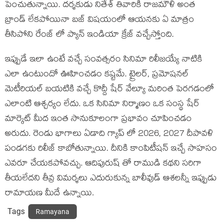
పెంచుతున్నాయి. దర్శకుడు నితేశ్ తివారికి రాజమౌళి అంత
బ్రాండ్ లేకపోయినా బజ్ విషయంలో ఆయనకు ఏ మాత్రం
తీసిపోని రేంజ్ లో ప్యాన్ ఇండియా క్రేజ్ వచ్చేస్తోంది.
ఇప్పుడే ఇలా ఉంటే వచ్చే సంవత్సరం సినిమా రిలీజయ్యే నాటికి
ఎలా ఉంటుందో ఊహించడం కష్టమే. ట్రైలర్, ప్రమోషనల్
మెటీరియల్ బయటికి వచ్చే కొద్దీ షేర్ వేల్యూ మరింత పెరగడంలో
ఎలాంటి ఆశ్చర్యం లేదు. ఒక సినిమా నిర్మాణం ఒక సంస్థ షేర్
మార్కెట్ మీద ఇంత సానుకూలంగా ప్రభావం చూపించడం
అరుదు. రెండు భాగాలు ఏడాది గ్యాప్ లో 2026, 2027 దీపావళి
పండగకు రిలీజ్ కాబోతున్నాయి. దీనికి కాంపిటీషన్ ఇచ్చే సాహసం
ఎవరూ చేయకపోవచ్చు. ఆదిపురుష్ తో రాముడి కథని సరిగా
తీయలేదని తీవ్ర విమర్శలు ఎదురుకున్న బాలీవుడ్ ఆశలన్నీ ఇప్పుడు
రామాయణ మీదే ఉన్నాయి.
Tags
Ramayana