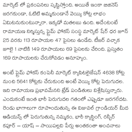
మార్కెట్ లో ప్రకంపనలు సృష్టిస్తోంది. అయితే ఇంకా బిజినెస్
జరగకుండా, ఓటిటి అమ్మకుండానే వెయ్యి కోట్ల లాభం
ఏమిటనుకుంటున్నారా. ఇక్కడో మతలబు ఉంది. అదేంటంటే
రామాయణ నిర్మిస్తున్న ప్రైమ్ ఫోకస్ సంస్థ మార్కెట్ షేర్ ధర జూన్
25 వరకు 113 రూపాయల 47 పైసలు ఉండేది. టీజర్ వచ్చాక
జూలై 1 నాటికి 149 రూపాయలు 69 పైసలకు చేరింది. ప్రస్తుతం
169 రూపాయలకు చేరుకోవడం అనూహ్యం.
అంటే ప్రైమ్ ఫోకస్ కంపెనీ మార్కెట్ క్యాపిటలైజేషన్ 4638 కోట్ల
నుంచి 5641 కోట్లకు చేరుకుంది అంటే వెయ్యి కోట్ల పెరుగుదల.
ఇది రామాయణ ప్రభావమేనని ట్రేడ్ పండితులు విశ్లేషిస్తున్నారు.
ఎందుకంటే ఇంత భారీ పెరుగుదల గతంలో ఎప్పుడూ జరగలేదట.
రెండు భాగాలుగా రూపొందుతున్న ఈ విజువల్ గ్రాండియర్ మీద
ఆడియన్స్ లో పెరుగుతున్న నమ్మకం, భారీ క్యాస్టింగ్, రన్బీర్
కపూర్ – యాష్ – సాయిపల్లవి పేర్లు అంతకంతా అంచనాలు