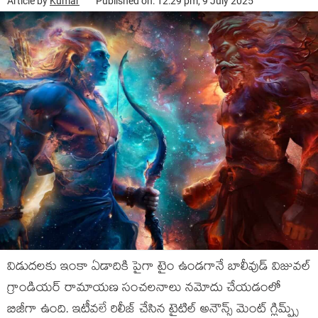
Article by
Kumar
Published on: 12:29 pm, 9 July 2025
విడుదలకు ఇంకా ఏడాదికి పైగా టైం ఉండగానే బాలీవుడ్ విజువల్
గ్రాండియర్ రామాయణ సంచలనాలు నమోదు చేయడంలో
బిజీగా ఉంది. ఇటీవలే రిలీజ్ చేసిన టైటిల్ అనౌన్స్ మెంట్ గ్లిమ్ప్స్