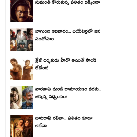
సుమంత్ కోరుకున్న ఫలితం దక్కిందా
బాగుంది ఆదివారం... థియేటర్లలో జన
సందోహం
క్రేజీ దర్శకుడు హీరో అయితే సౌండ్
లేదేంటి
వారణాసి నుండి రామాయణం వరకు...
జక్కన్న విధ్వంసం!
డాటరాఫ్ రవీనా... ఫలితం కూడా
అదేనా