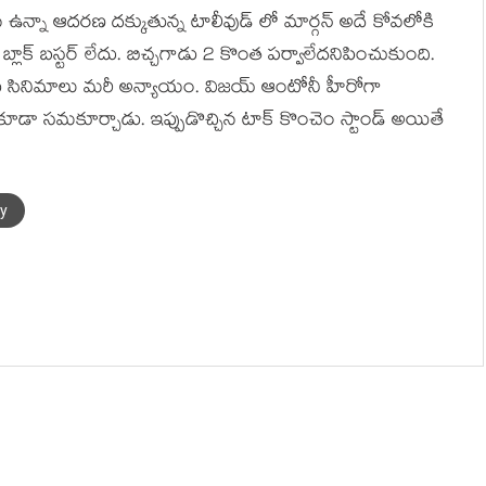
న్నా ఆదరణ దక్కుతున్న టాలీవుడ్ లో మార్గన్ అదే కోవలోకి
బ్లాక్ బస్టర్ లేదు. బిచ్చగాడు 2 కొంత పర్వాలేదనిపించుకుంది.
ు సినిమాలు మరీ అన్యాయం. విజయ్ ఆంటోనీ హీరోగా
డా సమకూర్చాడు. ఇప్పుడొచ్చిన టాక్ కొంచెం స్టాండ్ అయితే
ny