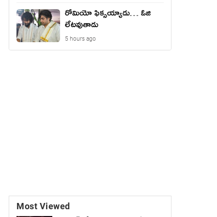
రోమియో ఫిక్సయ్యాడు… ఓజి
లేటవుతాడు
5 hours ago
Most Viewed