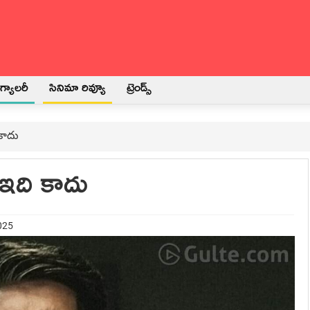
్యాలరీ
సినిమా రివ్యూ
ట్రెండ్స్
 కాదు
’ ఇది కాదు
025