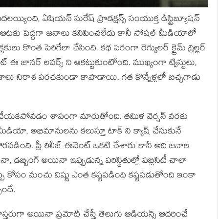
య్యింది, ఏషియన్ సురేష్ ప్రొడక్షన్స్ సంయుక్త డిస్ట్రిబ్యూషన్
యం ఆటకు పెద్దగా జనాలు కనిపించలేదు కానీ సోషల్ మీడియాలో
లు కొంత పెరిగేలా చేసింది. కథ పరంగా రెగ్యులర్ క్రైమ్ థ్రిల్లర్
ట్ ఈ జానర్ లవర్స్ ని ఆకట్టుకుంటోంది. ముఖ్యంగా ట్విస్టులు,
 అంశాలు నిరాశ పరచకుండా కాపాడాయి. గత కొన్నేళ్లలో బిచ్చగాడు
్లు చేయకపోవడం శాపంగా మారుతోంది. తమిళ వెర్షన్ వరకు
ియా, అభిమానులను కలుస్తూ టాక్ ని క్యాష్ చేసుకునే
ొరవడింది. ప్రీ రిలీజ్ ఈవెంట్ ఒకటి చేశారు కానీ అది జనాల
ా, డబ్బింగ్ అయినా ఇప్పుడున్న పరిస్థితుల్లో పబ్లిసిటీ చాలా
నప్ప కోసం మంచు విష్ణు ఎంత కష్టపడింది కష్టపడుతోంది ఇంకా
సిందే.
్తరుగా అయినా ప్రమోట్ చేస్తే తెలుగు ఆడియన్స్ ఆదరించే