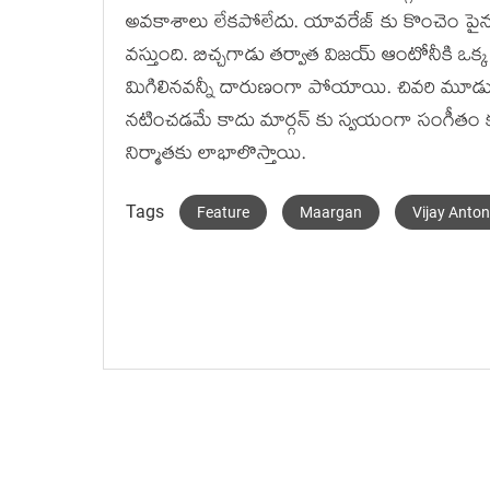
అవకాశాలు లేకపోలేదు. యావరేజ్ కు కొంచెం పైన ఉ
వస్తుంది. బిచ్చగాడు తర్వాత విజయ్ ఆంటోనీకి ఒక్క 
మిగిలినవన్నీ దారుణంగా పోయాయి. చివరి మూడ
నటించడమే కాదు మార్గన్ కు స్వయంగా సంగీతం కూ
నిర్మాతకు లాభాలొస్తాయి.
Tags
Feature
Maargan
Vijay Anto