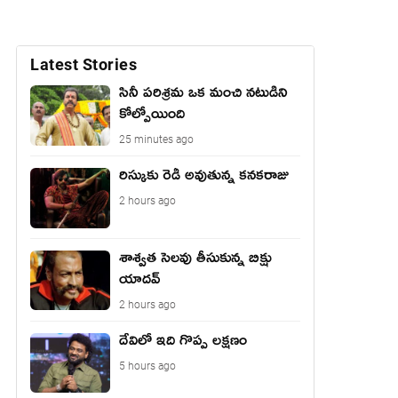
Latest Stories
సినీ పరిశ్రమ ఒక మంచి నటుడిని
కోల్పోయింది
25 minutes ago
రిస్కుకు రెడీ అవుతున్న కనకరాజు
2 hours ago
శాశ్వత సెలవు తీసుకున్న బిక్షు
యాదవ్
2 hours ago
దేవిలో ఇది గొప్ప లక్షణం
5 hours ago