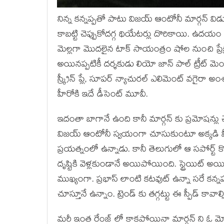
నిన్న కన్నప్పతో పాటు విజయ్ ఆంటోనీ మార్గన్ విడుదల
కాబట్టి చెప్పుకోదగ్గ థియేటర్లు దొరికాయి. ఉద
మెల్లగా మొదలైన టాక్ సాయంత్రం షోల నుంచి ప్రేక్షకు
అయినప్పటికీ దర్శకుడు లియో జాన్ పాల్ ట్రీట్ మెం
స్క్రీన్ ప్లే, సూపర్ న్యాచురల్ ఎలిమెంట్ వగైరా
హీరోకి ఇదే డీసెంట్ మూవీ.
ఇదంతా బాగానే ఉంది కానీ మార్గన్ కు ప్రమోషన
విజయ్ ఆంటోనీ స్వయంగా చూసుకుంటూ అక్కడి మీడ
ప్రయత్నంలో ఉన్నాడు. కానీ తెలుగులో ఆ సపోర్ట్ క
దృష్టికి వెళ్లకుండానే అయిపోయింది. స్ట్రెయిట్ అయిన
ముఖ్యంగా. ప్రభాస్ లాంటి కటవుట్ ఉన్నా సరే కన్
చూస్తూనే ఉన్నాం. ట్రెండ్ కు తగ్గట్టు ఈ స్పీడ్ కావాల్
మరీ ఇంత రేంజ్ లో కాకపోయినా మార్గన్ ని ఓ మోస