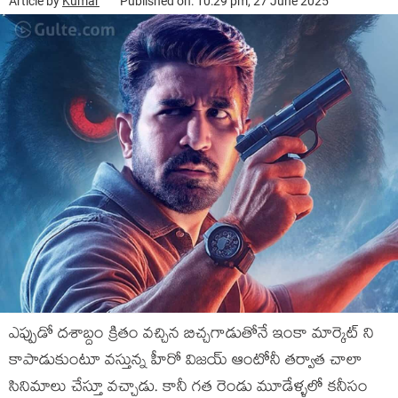
Article by
Kumar
Published on: 10:29 pm, 27 June 2025
ఎప్పుడో దశాబ్దం క్రితం వచ్చిన బిచ్చగాడుతోనే ఇంకా మార్కెట్ ని
కాపాడుకుంటూ వస్తున్న హీరో విజయ్ ఆంటోనీ తర్వాత చాలా
సినిమాలు చేస్తూ వచ్చాడు. కానీ గత రెండు మూడేళ్ళలో కనీసం