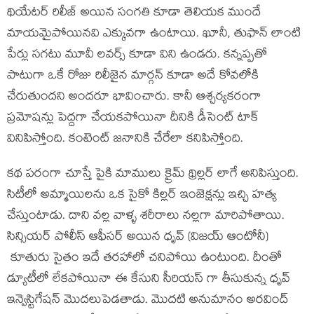
థియేటర్ రిలీజ్ అయిన సంగతి కూడా తెలియక ముందే
మాయమైపోయినవి ఎక్కువగా ఉంటాయి. ఖూనీ, తుఫాన్ లాంటి
పేర్లు సగటు మూవీ లవర్స్ కూడా విని ఉండరు. కన్నప్పతో
పాటుగా ఒకే రోజు రిలీజైన మార్గన్ కూడా అదే కోవలోకి
చేరుతుందని అందరూ భావించారు. కానీ ఆశ్చర్యకరంగా
ప్రమోషన్లు పెద్దగా చేయకపోయినా దీనికి డీసెంట్ టాక్
వినిపిస్తోంది. కంటెంట్ జనానికి చేరేలా కనిపిస్తోంది.
కథ పరంగా చూస్తే పైకి మాములు క్రైమ్ థ్రిల్లర్ లాగే అనిపిస్తుంది.
సిటీలో అమ్మాయిలను ఒక సైకో కిల్లర్ ఇంజెక్షన్లు ఇచ్చి హత్య
చేస్తుంటాడు. దాని వల్ల వాళ్ళ శరీరాలు నల్లగా మారిపోతాయి.
సిన్సియర్ పోలీస్ ఆఫీసర్ అయిన ధృవ్ (విజయ్ ఆంటోనీ)
కూతురు సైతం ఇదే తరహాలో చనిపోయి ఉంటుంది. దీంతో
డ్యూటీలో లేకపోయినా ఈ కేసుని సీరియస్ గా తీసుకున్న ధృవ్
ఇన్వెస్టిగేషన్ మొదలుపెడతాడు. మొదటి అనుమానం అరవింద్