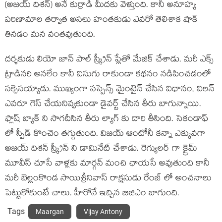
(అజయ్ దిశన్) అనే కుర్రాడి మీదకు వెళ్తుంది. కానీ అనూహ్య
పరిణామాల తర్వాత అసలు హంతకుడు ఎవరో తెలిశాక షాక్
తినడం మన వంతవుతుంది.
దర్శకుడు లియో జాన్ పాల్ స్క్రీన్ ప్లేతో మేజిక్ చేశాడు. మరీ ఎక్స్
ట్రాడినరి అనలేం కానీ విసుగు రాకుండా కథనం నడిపించడంలో
సక్సెసయ్యాడు. ముఖ్యంగా సస్పెన్స్ మైంటైన్ చేసిన విధానం, విలన్
ఎవరూ గెస్ చేయనివ్వకుండా డైవర్ట్ చేసిన తీరు బాగున్నాయి.
ఫ్లాష్ బ్యాక్ ని సాగదీసిన తీరు ల్యాగ్ కు దారి తీసింది. సెకండాఫ్
లో స్పీడ్ కొంచెం తగ్గుతుంది. విజయ్ ఆంటోనీ కన్నా ఎక్కువగా
అజయ్ దిశన్ స్క్రీన్ ని డామినేట్ చేశాడు. రెగ్యులర్ గా క్రైమ్
మూవీస్ చూసే వాళ్లకు మార్గన్ మంచి ఛాయసే అవుతుంది కానీ
మరీ బెల్లంకొండ సాయిశ్రీనివాస్ రాక్షసుడు రేంజ్ లో అంచనాలు
పెట్టుకోకుంటే చాలు. హీరోనే ఇచ్చిన బిజిఎం బాగుంది.
Tags
Maargan
Vijay Antony