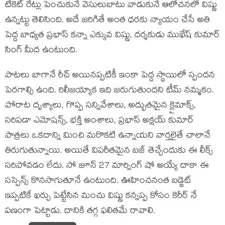
టికెట్ రేట్లు పెంచుకునే వెసులుబాటు వాడుకునే ఆలోచనలో విష్ణు
ఉన్నట్టు తెలిసింది. అదే జరిగితే అంత ధరకు న్యాయం చేసే అతి
పెద్ద బాధ్యత ప్రభాస్ కన్నా ఎక్కువ విష్ణు, దర్శకుడు ముఖేష్ కుమార్
సింగ్ మీద ఉంటుంది.
పాటలు బాగానే రీచ్ అయినప్పటికీ ఇంకా పెద్ద స్థాయిలో స్పందన
పెరగాల్సి ఉంది. రిలీజయ్యాక ఇది జరుగుతుందని టీమ్ నమ్మకం.
పోరాట దృశ్యాలు, గొప్ప సన్నివేశాలు, అద్భుతమైన క్లైమాక్స్,
సరిపడా ఎమోషన్స్, భక్తి అంశాలు, ప్రభాస్ అక్షయ్ కుమార్
పాత్రలు ఒకదాన్ని మించి మరొకటి ఉన్నాయని వార్తలైతే చాలానే
తిరుగుతున్నాయి. అయితే విపరీతమైన బజ్ తెచ్చేందుకు ఈ లీక్స్
సరిపోవడం లేదు. సో జూన్ 27 మార్నింగ్ షో అయ్యే దాకా ఈ
సస్పెన్స్ కొనసాగుతూనే ఉంటుంది. ఊహించనంత బడ్జెట్
ఇప్పటికే ఖర్చు పెట్టేసిన మంచు విష్ణు కన్నప్ప కోసం కెరీర్ నే
పణంగా పెట్టాడు. దానికి తగ్గ ఫలితమే రావాలి.