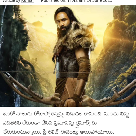
Article by
Kumar
Published on: 11:42 am, 24 June 2025
ఇంకో నాలుగు రోజుల్లో కన్నప్ప విడుదల కానుంది. మంచు విష్ణు
ఎడతెరిపి లేకుండా చేసిన ప్రమోషన్లు క్లైమాక్స్ కు
చేరుకుంటున్నాయి. ప్రీ రిలీజ్ ఈవెంట్లు అయిపోయాయి.