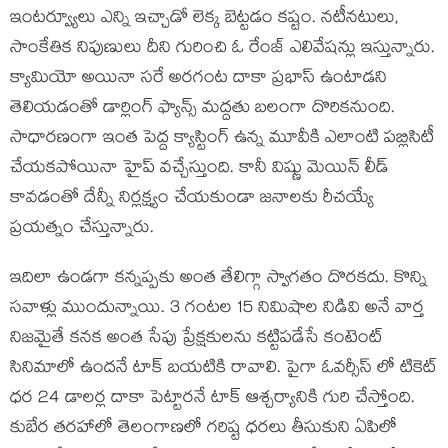
ఇంటర్వ్యూలు ఎన్ని ఇచ్చాడో లెక్క బెట్టడం కష్టం. నటీనటులు,
సాంకేతిక నిపుణులు దీని గురించి ఓ రేంజ్ ఎలివేషన్లు ఇస్తున్నారు.
క్యామియో అయినా సరే అరగంట దాకా ప్రభాస్ ఉంటాడని
తెలియడంతో డార్లింగ్ ఫ్యాన్స్ మద్దతు బలంగా దొరికనుంది.
సాధారణంగా ఇంత పెద్ద క్యాస్టింగ్ ఉన్న మూవీకి ఎలాంటి పబ్లిసిటీ
చేయకపోయినా హైప్ వచ్చేస్తుంది. కానీ విష్ణు మెయిన్ లీడ్
కావడంతో దేన్నీ నిర్లక్ష్యం చేయకుండా జనాలకు రీచయ్యే
ప్రయత్నం చేస్తున్నారు.
ఇదిలా ఉండగా కన్నప్పకు అంత తేలిగ్గా స్వాగతం దొరకదు. కొన్ని
సవాళ్లు ముందున్నాయి. 3 గంటల 15 నిమిషాల నిడివి అనే వార్త
నిజమైతే కనక అంత సేపు ప్రేక్షకులను కట్టిపడేసే కంటెంట్
సినిమాలో ఉందనే టాక్ బయటికి రావాలి. పైగా ఓవర్సీస్ లో టికెట్
ధర 24 డాలర్ల దాకా పెట్టారనే టాక్ ఆశ్చర్యానికి గురి చేస్తోంది.
కుబేర తరహాలో తెలంగాణలో గరిష్ట ధరలు తీసుకుని ఏపిలో