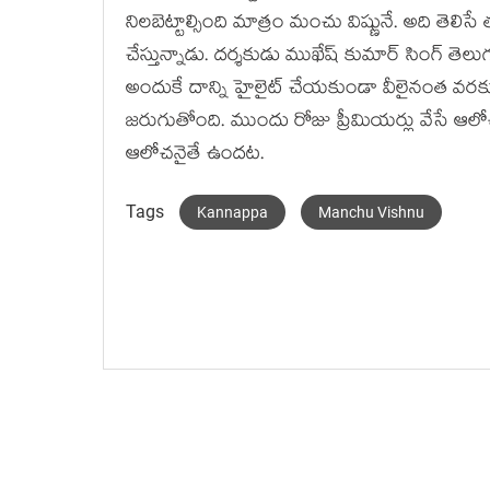
నిలబెట్టాల్సింది మాత్రం మంచు విష్ణునే. అది తెలిస
చేస్తున్నాడు. దర్శకుడు ముఖేష్ కుమార్ సింగ్ త
అందుకే దాన్ని హైలైట్ చేయకుండా వీలైనంత వరకు క
జరుగుతోంది. ముందు రోజు ప్రీమియర్లు వేసే ఆలో
ఆలోచనైతే ఉందట.
Tags
Kannappa
Manchu Vishnu