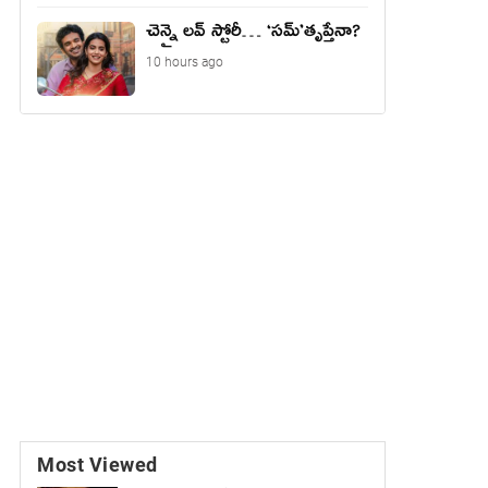
చెన్నై లవ్ స్టోరీ… ‘సమ్’తృప్తేనా?
10 hours ago
Most Viewed