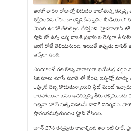
ఇంకో వారం రోజుల్లో విడుదల కాబోతున్న కన్నప్ప మ
శక్తివంచన లేకుండా కష్టపడిన వైనం మీడియాలో క
మెంట్ ఉందో తేటతెల్లం చేస్తోంది. హైదరాబాద్ లో జర
ప్లాన్ లో ఉన్న విష్ణు దానికి ప్రభాస్ ని గెస్టుగా
జరిగే రోజే తెలియనుంది. అయితే ఇప్పుడు టాపిక్ ఇది
ఇచ్చేలా ఉంది.
ఎందుకంటే గత కొన్ని వారాలుగా థియేటర్ల దగ్గర వాత
సినిమాలు చూసే మూడ్ లో లేరని, ఇప్పట్లో మార్పు 
రివ్యూలే దెబ్బ కొడుతున్నాయని స్టేట్ మెంట్ ఇచ్చార
కాకపోయినా జనం ఆదరిస్తున్న తీరు కళ్ళముందు కని
ఇచ్చినా హౌస్ ఫుల్స్ పడటమే దానికి నిదర్శనం. ప
ప్రారంభమవుతుందని ప్రూవ్ చేసింది.
జూన్ 27న కన్నప్పకు కావాల్సింది ఇలాంటి టాకే. ప్ర