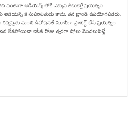
ే తన వంతుగా ఆడియన్స్ లోకి ఎక్కువ తీసుకెళ్లే ప్రయత్నం
ెలుగు ఆడియన్స్ కి సుపరిచితుడు కాదు. తన బ్రాండ్ ఉపయోగపడదు.
న్నప్పకు మంచి డివోషనల్ మూవీగా ప్రొజెక్ట్ చేసే ప్రయత్నం
చన లేకపోయినా రిలీజ్ రోజు త్వరగా షోలు మొదలుపెట్టే