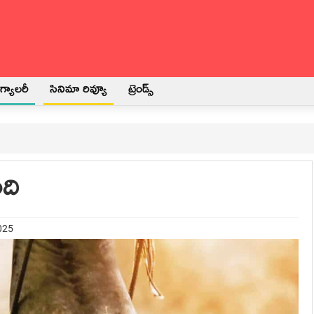
్యాలరీ
సినిమా రివ్యూ
ట్రెండ్స్
ంది
025