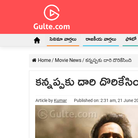
సినిమా వార్తలు
రాజకీయ వార్తలు
ఫోటో గ
Home
/
Movie News
/
కన్నప్పకు దారి దొరికేసింది
కన్నప్పకు దారి దొరికేసి
Article by
Kumar
Published on: 2:31 am, 21 June 2