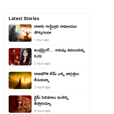
Latest Stories
రాకాసి గాడ్జిల్లాని రామాయణ
తొక్కగలదా
1 hour ago
ఇంట్రెస్టింగ్… అనుష్క వదులుకున్న
KJQ
2 hours ago
రాజమౌళి టీమ్ ఎన్ని జాగ్రత్తలు
తీసుకున్నా
2 hours ago
క్రైమ్ సినిమాలు ఇంకెన్ని
తీస్తారయ్యా
5 hours ago