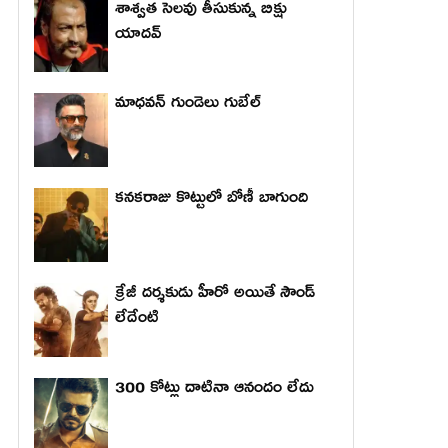
శాశ్వత సెలవు తీసుకున్న బిక్షు
యాదవ్
మాధ‌వ‌న్ గుండెలు గుబేల్‌
కనకరాజు కొట్టులో బోణీ బాగుంది
క్రేజీ దర్శకుడు హీరో అయితే సౌండ్
లేదేంటి
300 కోట్లు దాటినా ఆనందం లేదు