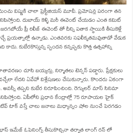
ంచు విష్ణుకి చాలా ప్రెస్టీజియస్ మూవీ. ప్రమోషన్ల పరంగా తన
నిపిస్తోంది. దుబాయ్ కెళ్ళి మరీ ఈవెంట్ చేయడం ఎంత కమిట్
గబోయే ప్రీ రిలీజ్ ఈవెంట్ తో దీన్ని పతాక స్థాయికి తీసుకెళ్లే
 తీసుకొచ్చే ప్రయత్నాల్లో ఉన్నాడు. ఎంతవరకు సఫలీకృతమవుతాడో వేడుక
 కాదు. కుబేరకొస్తున్న స్పందన కన్నప్పకు కొత్త ఉత్సహాన్ని
ావరణం చూసి బయ్యర్లు, నిర్మాతలు టెన్షన్ పడ్డారు. ప్రేక్షకులు
వచ్చేలా లేదని ఏవేవో విశ్లేషణలు చేసుకున్నారు. కొందరు ఏకంగా
ు. అవన్నీ తప్పని కుబేర నిరూపించింది. రెగ్యులర్ మాస్ సినిమా
పిస్తోంది. ఏపీలోని ప్రధాన కేంద్రాల్లో 75 రూపాయల హైక్
ాజిటివ్ టాక్ వస్తే చాలు జనాలు మధ్యాన్నం షోల నుంచే పెరగడం
భాస్ ఇమేజ్ ఓపెనింగ్స్ తీసుకొచ్చినా తర్వాత లాంగ్ రన్ లో