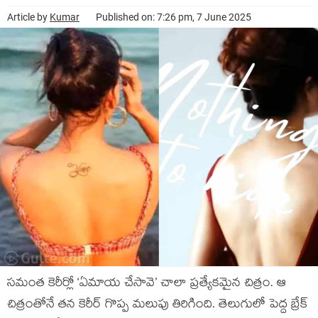
Article by
Kumar
Published on: 7:26 pm, 7 June 2025
సమంత కెరీర్లో ‘ఏమాయ చేసావె’ చాలా ప్రత్యేకమైన చిత్రం. ఆ
చిత్రంతోనే తన కెరీర్ గొప్ప మలుపు తిరిగింది. తెలుగులో పెద్ద బ్రేక్