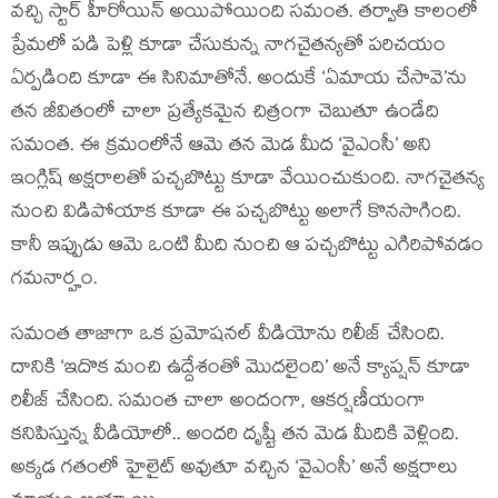
వచ్చి స్టార్ హీరోయిన్ అయిపోయింది సమంత. తర్వాతి కాలంలో
ప్రేమలో పడి పెళ్లి కూడా చేసుకున్న నాగచైతన్యతో పరిచయం
ఏర్పడింది కూడా ఈ సినిమాతోనే. అందుకే ‘ఏమాయ చేసావె’ను
తన జీవితంలో చాలా ప్రత్యేకమైన చిత్రంగా చెబుతూ ఉండేది
సమంత. ఈ క్రమంలోనే ఆమె తన మెడ మీద ‘వైఎంసీ’ అని
ఇంగ్లిష్ అక్షరాలతో పచ్చబొట్టు కూడా వేయించుకుంది. నాగచైతన్య
నుంచి విడిపోయాక కూడా ఈ పచ్చబొట్టు అలాగే కొనసాగింది.
కానీ ఇప్పుడు ఆమె ఒంటి మీది నుంచి ఆ పచ్చబొట్టు ఎగిరిపోవడం
గమనార్హం.
సమంత తాజాగా ఒక ప్రమోషనల్ వీడియోను రిలీజ్ చేసింది.
దానికి ‘ఇదొక మంచి ఉద్దేశంతో మొదలైంది’ అనే క్యాప్షన్ కూడా
రిలీజ్ చేసింది. సమంత చాలా అందంగా, ఆకర్షణీయంగా
కనిపిస్తున్న వీడియోలో.. అందరి దృష్టీ తన మెడ మీదికి వెళ్లింది.
అక్కడ గతంలో హైలైట్ అవుతూ వచ్చిన ‘వైఎంసీ’ అనే అక్షరాలు