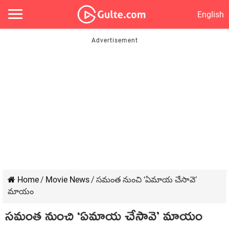
English
Home
/
Movie News
/
సమంత నుంచి ‘ఏమాయ చేసావె’
మాయం
సమంత నుంచి ‘ఏమాయ చేసావె’ మాయం