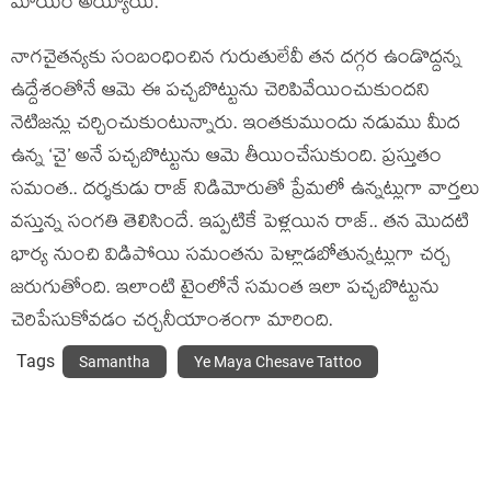
మాయం అయ్యాయి.
నాగచైతన్యకు సంబంధించిన గురుతులేవీ తన దగ్గర ఉండొద్దన్న
ఉద్దేశంతోనే ఆమె ఈ పచ్చబొట్టును చెరిపివేయించుకుందని
నెటిజన్లు చర్చించుకుంటున్నారు. ఇంతకుముందు నడుము మీద
ఉన్న ‘చై’ అనే పచ్చబొట్టును ఆమె తీయించేసుకుంది. ప్రస్తుతం
సమంత.. దర్శకుడు రాజ్ నిడిమోరుతో ప్రేమలో ఉన్నట్లుగా వార్తలు
వస్తున్న సంగతి తెలిసిందే. ఇప్పటికే పెళ్లయిన రాజ్.. తన మొదటి
భార్య నుంచి విడిపోయి సమంతను పెళ్లాడబోతున్నట్లుగా చర్చ
జరుగుతోంది. ఇలాంటి టైంలోనే సమంత ఇలా పచ్చబొట్టును
చెరిపేసుకోవడం చర్చనీయాంశంగా మారింది.
Tags
Samantha
Ye Maya Chesave Tattoo