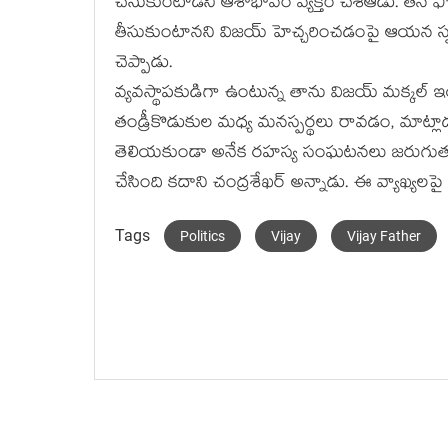
చేసుకుంటాడని ఆశాభావం వ్యక్తం చేశఆడు. తన ఫొ
తీసుకుంటానని విజయ్‌ హెచ్చరించడంపై ఆయన స్పం
చెప్పాడు.
వ్యవస్థాపకుడిగా ఉంటున్న తాను విజయ్‌ మక్కల్‌ 
తండ్రీకొడుకుల మధ్య మనస్పర్థలు రావడం, మాట
తెలియకుండా అనేక రహస్య సంఘటనలు జరుగుతున్న
చేసింది కదాని చంద్రశేఖర్ అన్నాడు. ఈ వ్యాఖ్యలప
Tags
Politics
Vijay
Vijay Father