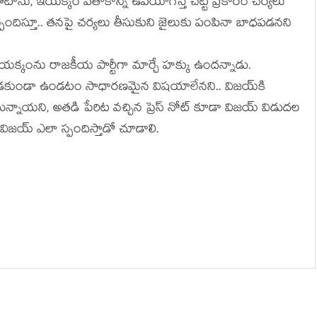
టోను, ఇయక్కం పతాకాన్ని ఉపయోగిస్తే చట్ట ప్రకారం చర్యలు
దిస్తూ.. తనపై చర్యలు తీసుకుని జైలుకు పంపినా బాధపడనని
ఇయక్కంను రాజకీయ పార్టీగా మార్చే హక్కు ఉందన్నాడు.
్లాడకుండా ఉండటం సాధారణమైన విషయాలేనని.. విజయ్‌కి
ాయని, అతడి పేరిట వచ్చిన ప్రెస్ నోట్ కూడా విజయ్ విడుదల
ై విజయ్ ఎలా స్పందిస్తాడో చూడాలి.