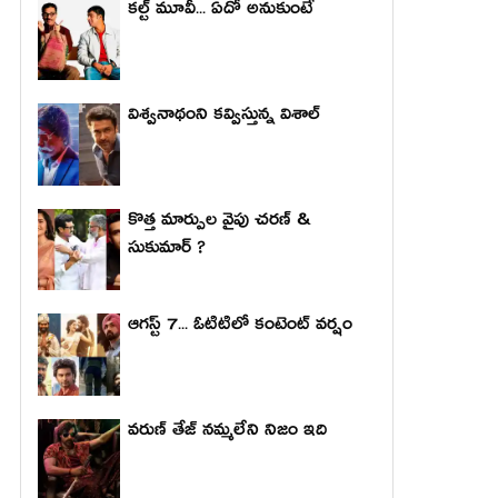
కల్ట్ మూవీ... ఏదో అనుకుంటే
విశ్వనాథంని కవ్విస్తున్న విశాల్
కొత్త మార్పుల వైపు చరణ్ &
సుకుమార్ ?
ఆగస్ట్ 7... ఓటిటిలో కంటెంట్ వర్షం
వరుణ్ తేజ్ నమ్మలేని నిజం ఇది