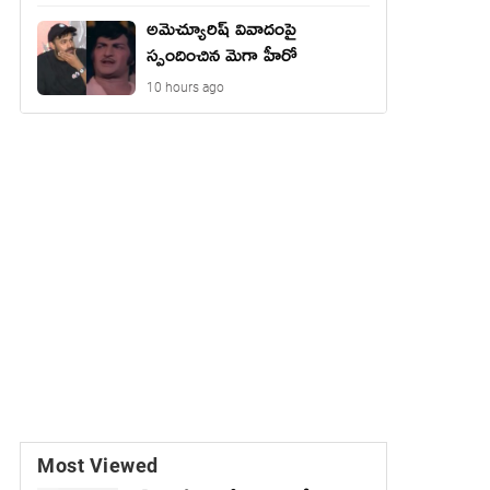
అమెచ్యూరిష్ వివాదంపై
స్పందించిన మెగా హీరో
10 hours ago
Most Viewed