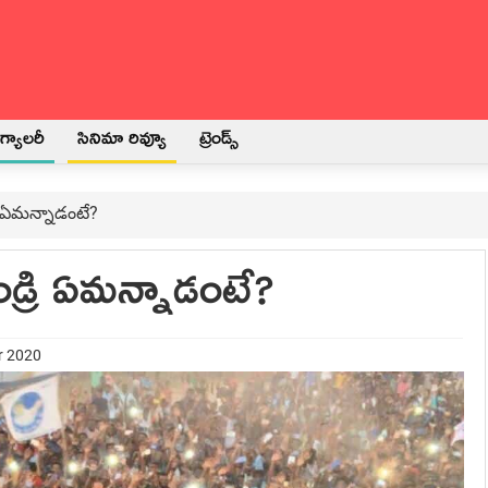
్యాలరీ
సినిమా రివ్యూ
ట్రెండ్స్
్రి ఏమన్నాడంటే?
 తండ్రి ఏమన్నాడంటే?
r 2020