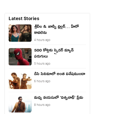
Latest Stories
శ్రీలీల & జాన్వీ థ్రిల్లర్… హీరో
కావలెను
4 hours ago
500 కోట్లకు స్పైడర్ మ్యాన్
పరుగులు
5 hours ago
డిసి సినిమాలో అంత విశేషముందా
6 hours ago
మధ్య వయసులో ‘విశ్వనాథ్’ ప్రేమ
8 hours ago