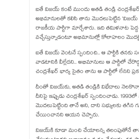
ఐతే విజయ్ కంటే ముందు అతడి తండ్రి చంద్రశేఖ
అభిమానులతో కలిసి తాను మొదలుపెట్టిన ‘విజయ
రాజకీయ పార్టీగా మార్చేశారు. ఇది తమిళనాట పెద
వచ్చేస్తున్నాడంటూ అభిమానుల్లో కోలాహలం మొదల
ఐతే విజయ్ వెంటనే స్పందించి.. ఆ పార్టీకి తనక
వాడటానికి వీల్లేదని.. అభిమానులు ఆ పార్టీలో చేరొద్ద
చంద్రశేఖర్ భార్య సైతం తాను ఆ పార్టీలో లేనని ప్ర
దీంతో విజయ్‌కు, అతడి తండ్రికి విభేదాలు నెలకొ
దీనిపై ఇప్పుడు చంద్రశేఖర్ స్పందించాడు. 199
మొదలుపెట్టింది తానే అని, దాని సభ్యులకు తగిన గు
చేయించానని ఆయన చెప్పారు.
విజయ్‌కి కూడా మంచి చేయాలన్న తలంపుతోనే తాను