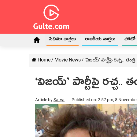
సినిమా వార్తలు
రాజకీయ వార్తలు
ఫోటో గ
Home
/
Movie News
/
‘విజయ్’ పార్టీపై రచ్చ.. తండ
‘విజయ్’ పార్టీపై రచ్చ..
Article by
Satya
Published on: 2:57 pm, 8 Novembe