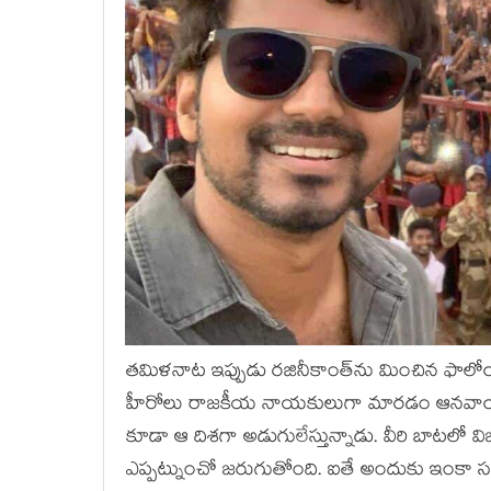
తమిళనాట ఇప్పుడు రజినీకాంత్‌ను మించిన ఫాలోయి
హీరోలు రాజకీయ నాయకులుగా మారడం ఆనవాయితీనే
కూడా ఆ దిశగా అడుగులేస్తున్నాడు. వీరి బాటలో వ
ఎప్పట్నుంచో జరుగుతోంది. ఐతే అందుకు ఇంకా స