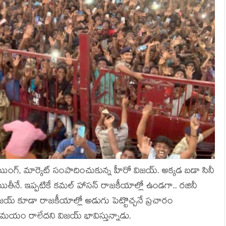
ంగ్, మార్కెట్ సంపాదించుకున్న హీరో విజయ్. అక్కడ బడా సినీ
. ఇప్పటికే కమల్ హాసన్ రాజకీయాల్లో ఉండగా.. రజినీ
ిజయ్ కూడా రాజకీయాల్లో అడుగు పెట్టొచ్చనే ప్రచారం
మయం రాలేదని విజయ్ భావిస్తున్నాడు.