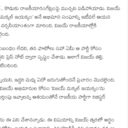
ర్.. కొడుకు రాజకీయారంగేట్రంపై ముచ్చట పడిపోయాడు. విజయ్
్ మక్కల్ ఇయక్కం’ అనే అభిమాన సంఘాన్ని ఇటీవలే ఆయన
్ద చర్చనీయాంశంగా మారింది. విజయ్ రాజకీయాల్లోకి
ైంది.
ు సంబంధం లేదని, తన ఫొటోలు సహా ఏమీ ఆ పార్టీ కోసం
ని ప్రెస్ నోట్ ద్వారా స్పష్టం చేశాడు. అలాగే విజయ్ తల్లి,
కటించింది.
న్నాయని, ఇద్దరి మధ్య ఏదో జరుగుతోందనే ప్రచారం మొదలైంది.
3లో విజయ్ అభిమానుల కోసం ‘విజయ్ మక్కల్ ఇయక్కం’ను
ర్తింపు ఇవ్వాలన్న ఆశయంతోనే రాజకీయ పార్టీగా రిజిస్టర్‌
 ఈ పని చేశానన్నాడు. ఈ విషయాన్ని విజయ్‌ త్వరలో అర్థం