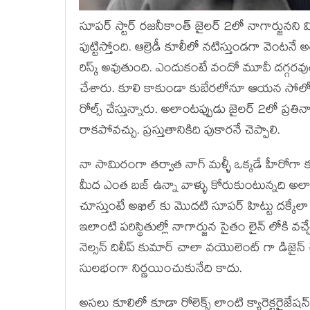
సూపర్ స్టార్ రజనీకాంత్ జైలర్ 2లో నాగార్జునని విల
పుట్టిస్తోంది. ఆల్రెడీ కూలీలో నటిస్తుండగా వ
రిస్క్ అవుతుంది. ఎందుకంటే వందో మూవీ దగ్గరవుత
చేశారు. కూలి కాకుండా కుబేరలోనూ ఆయన సోలో హ
రోల్స్ చేస్తున్నారు. అలాంటప్పుడు జైలర్ 2లో ప
రాకపోవచ్చు. ప్రస్తుతానికిది పుకారనే చెప్పాలి.
నా సామిరంగా తర్వాత నాగ్ మళ్ళీ ఒక్కడే హీరోగా 
మీద ఎంత బజ్ ఉన్నా వాళ్ళు కోరుకుంటున్నది అలా 
చూస్తుంటే అఖిల్ కు మొదటి సూపర్ హిట్టు దక్కే
ఇలాంటి పరిస్థితుల్లో నాగార్జున సైతం లైన్ లోకి వచ్చ
నెల్సన్ దిలీప్ కుమార్ చాలా వయొలెంట్ గా డిజైన
సులభంగా నిర్ణయించుకునేది కాదు.
అసలు కూలిలో కూడా రోలెక్స్ లాంటి క్యారెక్టరైజేషన్