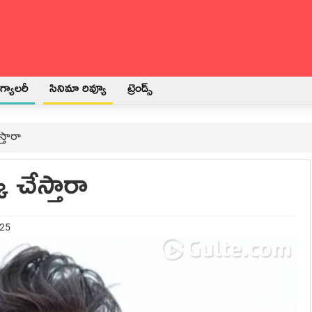
్యాలరీ
సినిమా రివ్యూ
ట్రెండ్స్
స్తారా
్ చేస్తారా
025