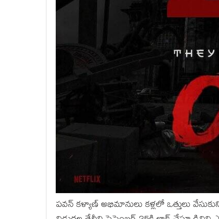
పవన్ కళ్యాణ్ అభిమానులు కళ్లలో ఒత్తులు వేసుకుని