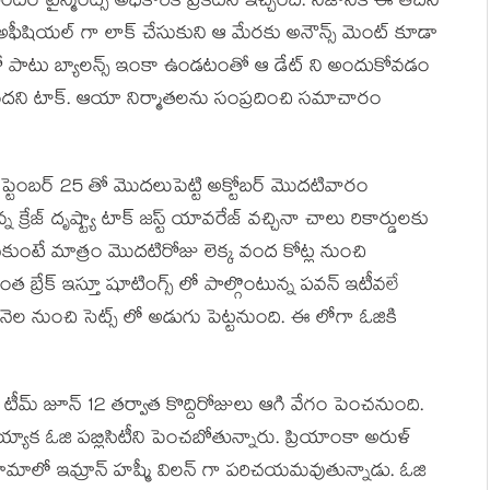
ఎంటర్ టైన్మెంట్స్ అధికారిక ప్రకటన ఇచ్చింది. నిజానికి ఈ తేదీని
షియల్ గా లాక్ చేసుకుని ఆ మేరకు అనౌన్స్ మెంట్ కూడా
తో పాటు బ్యాలన్స్ ఇంకా ఉండటంతో ఆ డేట్ ని అందుకోవడం
ిందని టాక్. ఆయా నిర్మాతలను సంప్రదించి సమాచారం
ెప్టెంబర్ 25 తో మొదలుపెట్టి అక్టోబర్ మొదటివారం
్రేజ్ దృష్ట్యా టాక్ జస్ట్ యావరేజ్ వచ్చినా చాలు రికార్డులకు
ుకుంటే మాత్రం మొదటిరోజు లెక్క వంద కోట్ల నుంచి
 బ్రేక్ ఇస్తూ షూటింగ్స్ లో పాల్గొంటున్న పవన్ ఇటీవలే
చే నెల నుంచి సెట్స్ లో అడుగు పెట్టనుంది. ఈ లోగా ఓజికి
.
 టీమ్ జూన్ 12 తర్వాత కొద్దిరోజులు ఆగి వేగం పెంచనుంది.
తయ్యాక ఓజి పబ్లిసిటీని పెంచబోతున్నారు. ప్రియాంకా అరుళ్
్రామాలో ఇమ్రాన్ హష్మీ విలన్ గా పరిచయమవుతున్నాడు. ఓజి