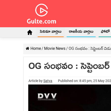
సినిమా వార్తలు
రాజకీయ వార్తలు
ఫోటో గ
Home
/
Movie News
/
OG సంభవం : సెప్టెంబర్ వి
OG సంభవం : సెప్టెంబర
Article by
Satya
Published on: 8:45 pm, 25 May 20