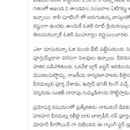
విడుదల తేదీని సెప్టెంబర్ 25కి లాక్ చేస్తూ డివివి 
గతంలో అఖండ 2 తాండవం, సంబరాల ఏటిగట్టు అఫీ
ఇచ్చాయి. కానీ షూటింగ్ లో జరుగుతున్న జాప్యం
కష్టంగా ఉందట. అందుకే ఓజికి రూట్ క్లియరయ్య
తెలుసుకున్నాకే ఓజికి ముహూర్తం నిర్ణయించారట.
ఎలా చూసుకున్నా ఓజి మంచి డేట్ పట్టేసుకుంది. స
పూర్తయ్యేదాకా వరసగా సెలవులు ఉన్నాయి. దీనికున్న క
పాతర పడిపోతుంది. ఒకవేళ బ్లాక్ బస్టర్ అనిపించ
మొదలుపెట్టొచ్చు. రాజకీయ కార్యకలాపాలకు వీలైనంత
వీరమల్లుని పూర్తి చేశాడు. ఉస్తాద్ భగత్ సింగ్ వచ్
దర్శకుడు సుజిత్ దాదాపు గుమ్మడికాయ కొట్టేస్తాడు
ప్రమోషన్ల విషయంలో ప్రత్యేకతను చాటుకునే డివివి
హరిహర వీరమల్లు రిలీజై దాని బాక్సాఫీస్ రన్ పూర్
మోహన్ హీరోయిన్ గా నటించిన ఈ గ్యాంగ్ స్టర్ డ