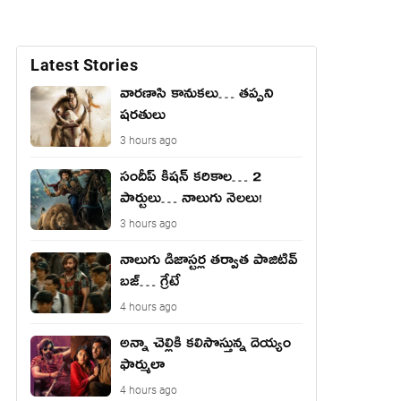
Latest Stories
వారణాసి కానుకలు… తప్పని
షరతులు
3 hours ago
సందీప్ కిషన్ కరికాల… 2
పార్టులు… నాలుగు నెలలు!
3 hours ago
నాలుగు డిజాస్ట‌ర్ల త‌ర్వాత పాజిటివ్
బ‌జ్… గ్రేటే
4 hours ago
అన్నా చెల్లికి కలిసొస్తున్న దెయ్యం
ఫార్ములా
4 hours ago