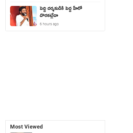
పెద్ది దర్శకుడికి పెద్ద హీరో
దొరకట్లేదా
6 hours ago
Most Viewed