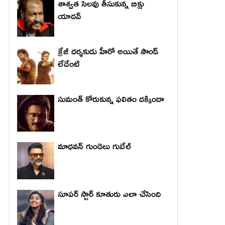
శాశ్వత సెలవు తీసుకున్న బిక్షు
యాదవ్
క్రేజీ దర్శకుడు హీరో అయితే సౌండ్
లేదేంటి
సుమంత్ కోరుకున్న ఫలితం దక్కిందా
మాధ‌వ‌న్ గుండెలు గుబేల్‌
సూపర్ స్టార్ కూతురు ఎలా చేసింది