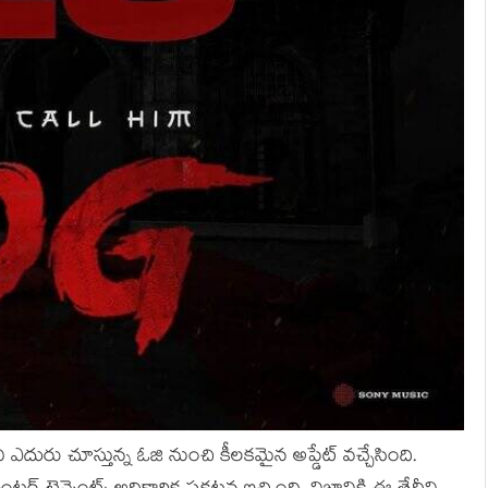
 ఎదురు చూస్తున్న ఓజి నుంచి కీలకమైన అప్డేట్ వచ్చేసింది.