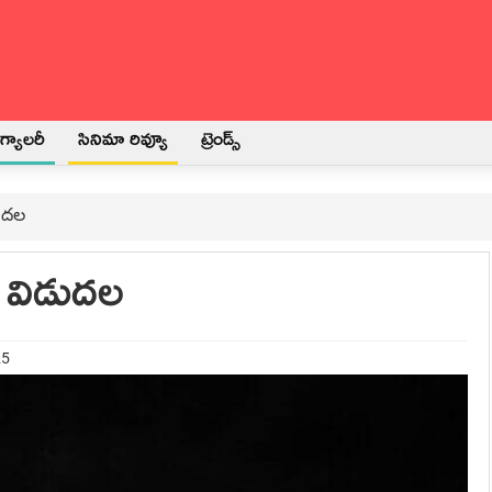
్యాలరీ
సినిమా రివ్యూ
ట్రెండ్స్
డుదల
్ విడుదల
25