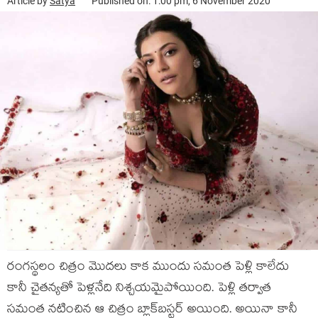
Article by
Satya
Published on: 1:00 pm, 6 November 2020
రంగస్థలం చిత్రం మొదలు కాక ముందు సమంత పెళ్లి కాలేదు
కానీ చైతన్యతో పెళ్లనేది నిశ్చయమైపోయింది. పెళ్లి తర్వాత
సమంత నటించిన ఆ చిత్రం బ్లాక్‍బస్టర్‍ అయింది. అయినా కానీ