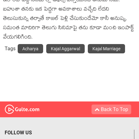
ఇలాంటి పెద్ద సినిమాల్లో ఆఫర్స్ వస్తాయనేది అనుమానమే.
బహుశా తనకు ఇక పెద్దగా అవకాశాలు వచ్చేది లేదని
తెలుసుకున్న తర్వాతే కాజల్‍ పెళ్లి చేసుకుందేమో కానీ అనుష్క,
సమంత మాదిరిగా తెలుగు సినిమాపై తను కూడా మంచి ఇంపాక్ట్
వేయగలిగింది.
Tags
Acharya
Kajal Aggarwal
Kajal Marriage
Back To Top
FOLLOW US