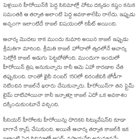
పెళ్లయిన హీరోయిన్‍కి పెద్ద సినిమాల్లో చోటు దక్కడం కష్టం కనుక
సమంతకి ఆ తర్వాత అలాంటి పెద్ద అవకాశాలేమీ రాలేదు. ఇప్పుడు
అచ్చంగా ఇలాంటిదే కాజల్‍ విషయంలో రిపీట్‍ అయింది.
ఆచార్య మొదలు కాక ముందు కుమారి అయిన కాజల్‍ ఇప్పుడు
శ్రీమతిగా మారింది. శ్రీమతి కాజల్‍ హోదాలో త్వరలోనే ఆచార్య
సెట్లోకి కాజల్‍ అడుగు పెట్టబోతోంది. ముందుగా ఇందులో
హీరోయిన్‍ త్రిష అనుకున్నారు కానీ ఆమె ఏవో కారణాల చేత
తప్పుకుంది. దాంతో ఖైదీ నంబర్‍ 150లో చిరంజీవికి జోడీగా
నటించిన కాజల్‍నే ఖరారు చేసుకున్నారు. హీరోయిన్‍గా తన ప్రైమ్‍
టైమ్‍ దాటిపోయినా కానీ ఇన్నాళ్లూ కాజల్‍ ఏదో ఒక అవకాశం
దక్కించుకుంటూనే వచ్చింది.
సీనియర్‍ హీరోలకు హీరోయిన్లు దొరకని సిట్యువేషన్‍ని కూడా
బాగానే క్యాష్‍ చేసుకుంది. అయితే ఆచార్య తర్వాత కాజల్‍కి ఇక