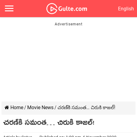
English
Home
/
Movie News
/
చరణ్‍కి సమంత… చిరుకి కాజల్‍!
చరణ్‍కి సమంత… చిరుకి కాజల్‍!