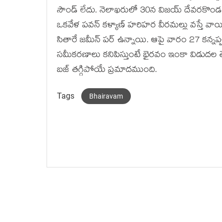
సౌండ్ లేదు. నెలాఖరులో 30న విజయ్ దేవరకొండ కింగ్ 
ఒకవేళ పవన్ కళ్యాణ్ హరిహర వీరమల్లు వస్తే వాయ
సితారే జమీన్ పర్ ఉన్నాయి. ఆపై వారం 27 కన్నప
సమీకరణాలు కనిపిస్తుంటే భైరవం ఇంకా విడుదల 
బజ్ తగ్గిపోయే ప్రమాదముంది.
Tags
Bhairavam