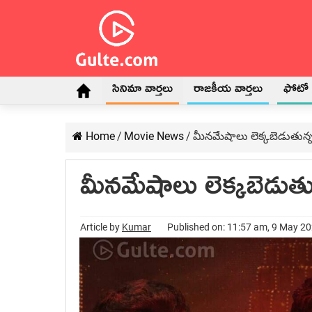
సినిమా వార్తలు
రాజకీయ వార్తలు
ఫోటో గ
Home
/
Movie News
/
మీనమేషాలు లెక్కబెడుతున్న 
మీనమేషాలు లెక్కబెడుతున
Article by
Kumar
Published on: 11:57 am, 9 May 2