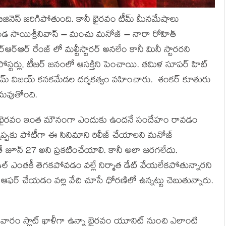
స్తే బిజినెస్ జరిగిపోతుంది. కానీ భైరవం టీమ్ మీనమేషాలు
్లంకొండ సాయిశ్రీనివాస్ – మంచు మనోజ్ – నారా రోహిత్
్ఆర్ రేంజ్ లో మల్టీస్టారర్ అనలేం కానీ మినీ స్టారరని
ది. పోస్టర్లు, టీజర్ జనంలో ఆసక్తిని పెంచాయి. తమిళ సూపర్ హిట్
ఫేమ్ విజయ్ కనకమేడల దర్శకత్వం వహించారు. శంకర్ కూతురు
యమవుతోంది.
ండా భైరవం ఇంత మౌనంగా ఎందుకు ఉందనే సందేహం రావడం
్నప్పకు పోటీగా ఈ సినిమాని రిలీజ్ చేయాలని మనోజ్
ైతే జూన్ 27 అని ప్రకటించేయాలి. కానీ అలా జరగలేదు.
డీల్ ఎంతకీ తెగకపోవడం వల్లే నిర్మాత డేట్ వేయలేకపోతున్నారని
ం ఆఫర్ చేయడం వల్ల వేచి చూసే ధోరణిలో ఉన్నట్టు చెబుతున్నారు.
 వారం స్లాట్ ఖాళీగా ఉన్నా భైరవం యూనిట్ నుంచి ఎలాంటి