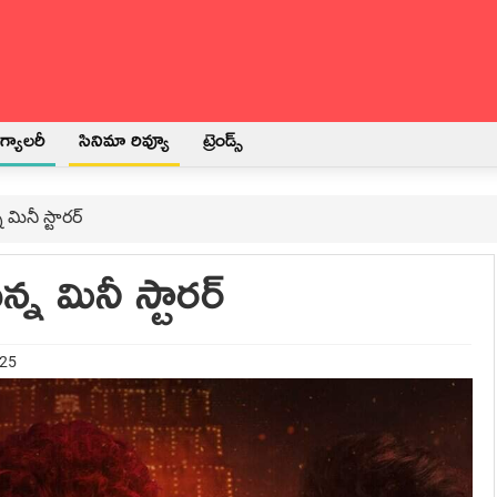
్యాలరీ
సినిమా రివ్యూ
ట్రెండ్స్
మినీ స్టారర్
్న మినీ స్టారర్
025