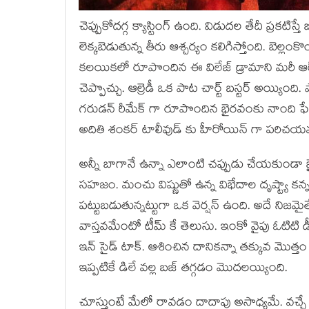
చెప్పుకోదగ్గ క్యాస్టింగ్ ఉంది. విడుదల తేదీ ప్రకటి
లెక్కబెడుతున్న తీరు ఆశ్చర్యం కలిగిస్తోంది. బెల
కలయికలో రూపొందిన ఈ విలేజ్ డ్రామాని మరీ ఆర్ఆర
చెప్పొచ్చు. ఆల్రెడీ ఒక పాట చార్ట్ బస్టర్ అయ్యిం
గరుడన్ రీమేక్ గా రూపొందిన భైరవంకు నాంది 
అదితి శంకర్ టాలీవుడ్ కు హీరోయిన్ గా పరిచ
అన్నీ బాగానే ఉన్నా ఎలాంటి చప్పుడు చేయకు
సహజం. మంచు విష్ణుతో ఉన్న విభేదాల దృష్ట్యా కన
పట్టుబడుతున్నట్టుగా ఒక వెర్షన్ ఉంది. అదే నిజమ
వాస్తవమేంటో టీమ్ కే తెలుసు. ఇంకో వైపు ఓటిటి 
ఇన్ సైడ్ టాక్. ఆశించిన దానికన్నా తక్కువ మొత్త
ఇప్పటికే డిలే వల్ల బజ్ తగ్గడం మొదలయ్యింది.
చూస్తుంటే మేలో రావడం దాదాపు అసాధ్యమే. వచ్చే