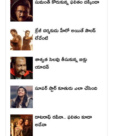
సుమంత్ కోరుకున్న ఫలితం దక్కిందా
క్రేజీ దర్శకుడు హీరో అయితే సౌండ్
లేదేంటి
శాశ్వత సెలవు తీసుకున్న బిక్షు
యాదవ్
సూపర్ స్టార్ కూతురు ఎలా చేసింది
డాటరాఫ్ రవీనా... ఫలితం కూడా
అదేనా