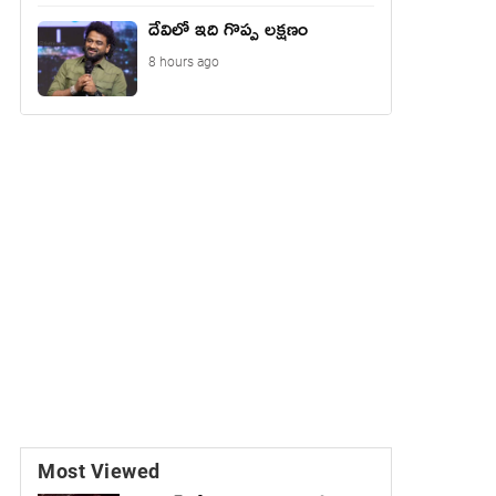
దేవిలో ఇది గొప్ప లక్షణం
8 hours ago
Most Viewed