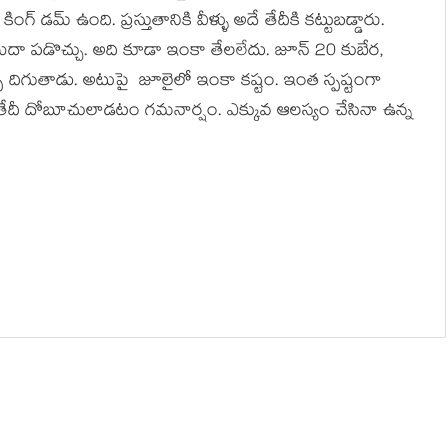
డమ్ ఉంది. ప్రస్తుతానికి వీళ్ళు అదే తేదీకి కట్టుబడ్డారు.
ిదా పడొచ్చు. అది కూడా ఇంకా తేలలేదు. జూన్ 20 కుబేర,
్ప దిగుతాడు. అటుపై జూలైలో ఇంకా కష్టం. ఇంత స్పష్టంగా
తేదీ దోబూచులాడటం గమనార్షం. ఎక్కువ ఆలస్యం చేసినా ఉన్న