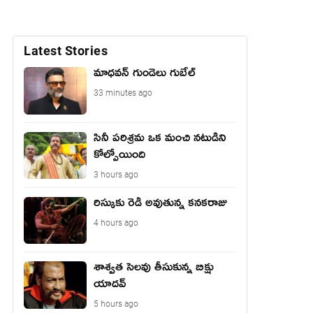
Latest Stories
మాధ‌వ‌న్ గుండెలు గుబేల్‌
33 minutes ago
సినీ పరిశ్రమ ఒక మంచి నటుడిని
కోల్పోయింది
3 hours ago
రిస్కుకు రెడీ అవుతున్న కనకరాజు
4 hours ago
శాశ్వత సెలవు తీసుకున్న బిక్షు
యాదవ్
5 hours ago