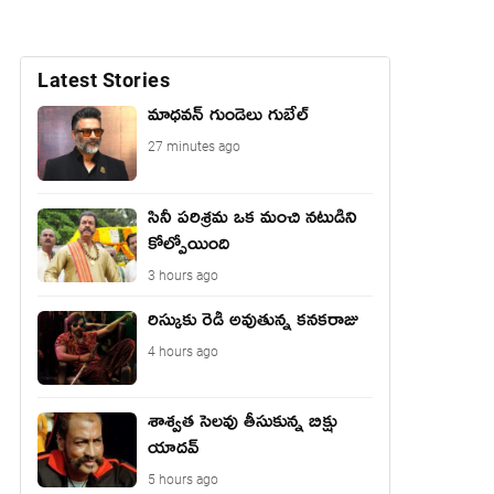
Latest Stories
మాధ‌వ‌న్ గుండెలు గుబేల్‌
27 minutes ago
సినీ పరిశ్రమ ఒక మంచి నటుడిని
కోల్పోయింది
3 hours ago
రిస్కుకు రెడీ అవుతున్న కనకరాజు
4 hours ago
శాశ్వత సెలవు తీసుకున్న బిక్షు
యాదవ్
5 hours ago