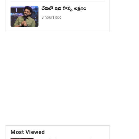
దేవిలో ఇది గొప్ప లక్షణం
8 hours ago
Most Viewed