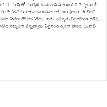
నివాస్ కు మాస్ లో మార్కెట్ ఉంది కానీ మరీ టయర్ 2 స్థాయిలో
రీర్ లో పడలేదు. రాక్షసుడు ఆడినా కానీ అది పూర్తిగా కంటెంట్
డూ పెద్దగా దోహదపడింది కాదు. తమ్ముడు బెల్లంకొండ గణేష్
 నెమ్మదిగా వేస్తున్నాడు. వీలైనంత త్వరగా సాయి శ్రీనివాస్