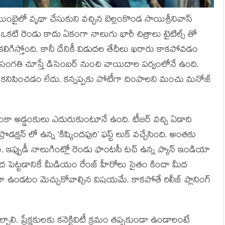
ంబైలో వృథా చేసుకుని వచ్చిన బెల్లంకొండ సాయిశ్రీనివాస్
ఒకటి రెండు కాదు ఏకంగా నాలుగు భారీ చిత్రాలు టైటిల్స్ తో
 కలిగిస్తోంది. కానీ దేనికీ విడుదల తేదీలు ఖరారు కాకపోవడం
గతి చూస్తే డిసెంబర్ నుంచి వాయిదాల పర్వంలోనే ఉంది.
ు కనిపించడం లేదు. కన్నప్పకు పోటీగా దింపాలని మంచు మనోజ్
ంకా అడ్డంకులు ఎదురుకుంటూనే ఉంది. టీజర్ వచ్చి ఏడాది
ొడక్షన్ లో ఉన్న ‘కిష్కిందపురి’ ఫస్ట్ లుక్ వచ్చేసింది. అంతకు
. ఇప్పుడీ నాలుగింట్లో రెండు ఫాంటసీ టచ్ ఉన్న ప్యాన్ ఇండియా
ద పెట్టడానికే మీడియం రేంజ్ హీరోలు సైతం కిందా మీద
గా ఉండటం మెచ్చుకోవాల్సిన విషయమే. కాకపోతే రిలీజ్ ప్లానింగ్
ి. ప్రేక్షకులకు కనెక్టివిటీ క్రమం తప్పకుండా ఉండాలంటే