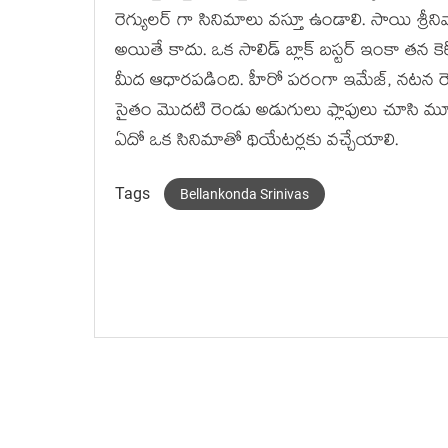
రెగ్యులర్ గా సినిమాలు వస్తూ ఉండాలి. సాయి శ్రీ
అయితే కాదు. ఒక సాలిడ్ బ్లాక్ బస్టర్ ఇంకా తన కె
మీద ఆధారపడింది. హీరో పరంగా ఇమేజ్, నటన రెం
సైతం మొదటి రెండు అడుగులు ఫ్లాపులు చూసి మూడోది
ఏదో ఒక సినిమాతో థియేటర్లకు వచ్చేయాలి.
Tags
Bellankonda Srinivas