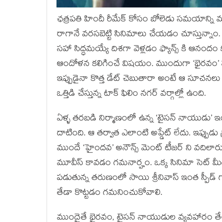
ఛత్రపతి హిందీ రీమేక్ కోసం బోలెడు సమయాన్ని ము
రాగానే వరసబెట్టి సినిమాలు చేయడం చూస్తున్నాం. 
సహా సిద్ధమయ్యే దిశగా వెళ్లడం ఫ్యాన్స్ కి ఆనందం
ఆందోళన కలిగించే విషయం. ముందుగా ‘భైరవం’ సం
ఇప్పుడైనా కొత్త డేట్ చెబుతారా అంటే ఆ సూచనల
ఒత్తిడి చేస్తున్న టాక్ ఫిలిం నగర్ వర్గాల్లో ఉంది.
ఏళ్ళ తరబడి నిర్మాణంలో ఉన్న ‘టైసన్ నాయుడు’ ఇ
దాటింది. ఆ తర్వాత ఎలాంటి అప్డేట్ లేదు. ఇప్పుడు ప్ర
ముందే ‘హైందవ’ అనౌన్స్ మెంట్ టీజర్ ని వదిలారు
మూవీస్ కావడం గమనార్హం. ఒక్క సినిమా సెట్ మీ
పడుతున్న తరుణంలో సాయి శ్రీనివాస్ ఇంత స్పీడ్ 
తేడా కొట్టడం గమనించుకోవాలి.
ముందైతే భైరవం, టైసన్ నాయుడుల వ్యవహారం తేల్చాల