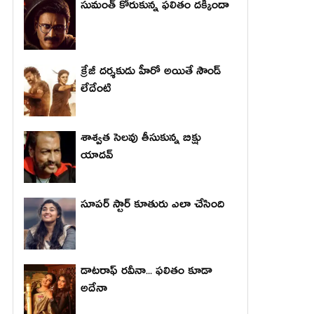
సుమంత్ కోరుకున్న ఫలితం దక్కిందా
క్రేజీ దర్శకుడు హీరో అయితే సౌండ్
లేదేంటి
శాశ్వత సెలవు తీసుకున్న బిక్షు
యాదవ్
సూపర్ స్టార్ కూతురు ఎలా చేసింది
డాటరాఫ్ రవీనా... ఫలితం కూడా
అదేనా