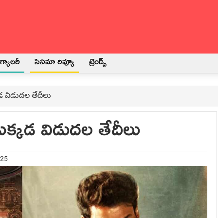
్యాలరీ
సినిమా రివ్యూ
ట్రెండ్స్
డ విడుదల తేదీలు
ఎక్కడ విడుదల తేదీలు
025