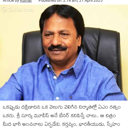
Article by
Kumar
Published on: 2:14 am, 21 April 2025
ఒకప్పుడు దక్షిణాదిన ఒక వెలుగు వెలిగిన నిర్మాతల్లో ఏఎం రత్నం
ఒకరు. శ్రీ సూర్య మూవీస్ అనే బేనర్ కనిపిస్తే చాలు.. ఆ చిత్రం
మీద భారీ అంచనాలు ఏర్పడేవి. కర్తవ్యం, భారతీయుడు, స్నేహం