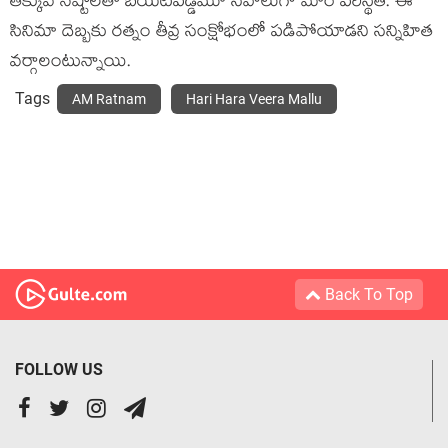
తక్కువ నష్టాలతో బయటపడ్డమూ సవాలుగా మారే పరిస్థితి. ఈ
సినిమా దెబ్బకు రత్నం తీవ్ర సంక్షోభంలో పడిపోయాడని సన్నిహిత
వర్గాలంటున్నాయి.
Tags
AM Ratnam
Hari Hara Veera Mallu
Back To Top
FOLLOW US