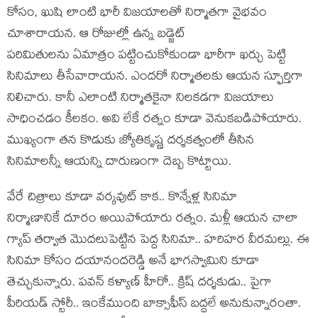
కోసం, ఖుషి లాంటి భారీ విజయాలతో నిర్మాతగా వైభవం
చూశారాయన. ఆ రోజుల్లో ఉన్న బడ్జెట్
పరిమితులను ఏమాత్రం పట్టించుకోకుండా భారీగా ఖర్చు పెట్టి
సినిమాలు తీసేవారాయన. ఎందరో నిర్మాతలకు ఆయన స్ఫూర్తిగా
నిలిచారు. కానీ ఎలాంటి నిర్మాతకైనా నిలకడగా విజయాలు
సాధించడం కీలకం. అవి లేకే రత్నం కూడా వెనుకబడిపోయారు.
ముఖ్యంగా తన కొడుకు జ్యోతికృష్ణ దర్శకత్వంలో తీసిన
సినిమాలన్నీ ఆయన్ని దారుణంగా దెబ్బ కొట్టాయి.
వేరే చిత్రాలు కూడా వర్కవుట్ కాక.. కొన్నేళ్ల సినిమా
నిర్మాణానికే దూరం అయిపోయారు రత్నం. మళ్లీ ఆయన చాలా
గ్యాప్ తర్వాత మొదలుపెట్టిన పెద్ద సినిమా.. హరిహర వీరమల్లు. ఈ
సినిమా కోసం దయానందరెడ్డి అనే భాగస్వామిని కూడా
తెచ్చుకున్నారు. పవన్ కళ్యాణ్ హీరో.. క్రిష్ దర్శకుడు.. పైగా
పీరియడ్ స్టోరీ.. ఇంకేముంది బాక్సాఫీస్ బద్దలే అనుకున్నారంతా.