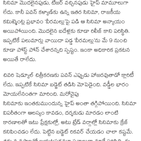
సినిమా మొదలైనపుడు, టీజర్ వచ్చినపుడు హైప్ మామూలుగా
లేదు. కానీ పవన్ కళ్యాణ్‌కు ఉన్న ఇతర సినిమా, రాజకీయ
కమిట్మెంట్ల ప్రభావం ‘వీరమల్లు’పై పడి ఆ సినిమా అన్యాయం
అయిపోయింది. మొదలైన ఐదేళ్లకు కూడా రిలీజ్ కాని పరిస్థితి.
ఇప్పటికే పలుమార్లు వాయిదా పడ్డ ‘వీరమల్లు’ను మే 9 నుంచి
కూడా పోస్ట్ పోన్ చేశారన్నది స్పష్టం. ఇంకా అధికారిక ప్రకటన
అయితే రాలేదు.
చివరి షెడ్యూల్ చిత్రీకరణకు పవన్ ఎప్పుడు హాజరవుతాడో క్లారిటీ
లేదు. ఇప్పటికే సినిమా బడ్జెట్ తడిసి మోపెడైంది. వడ్డీల భారం
మోయలేనంతగా మారింది. మరోవైపు
సినిమాకు ఇంతకుముందున్న హైప్ అంతా తగ్గిపోయింది. సినిమా
విపరీతంగా ఆలస్యం కావడం, దర్శకుడు మారడం లాంటి
కారణాలతో ఇటు ప్రేక్షకుల్లో, అటు ట్రేడ్ వర్గాల్లో సినిమాకు క్రేజ్
కనిపించడం లేదు. పెట్టిన బడ్జెట్ రికవర్ చేయడం చాలా కష్టమే.