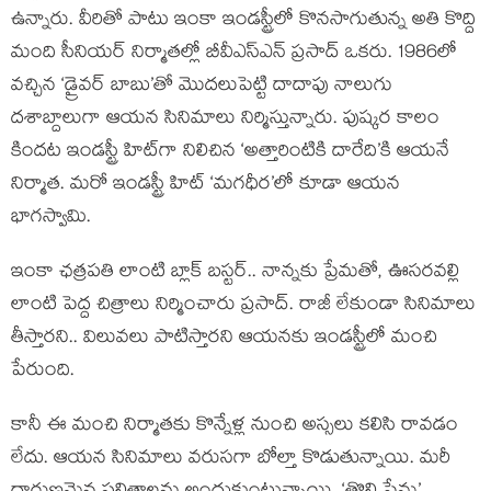
ఉన్నారు. వీరితో పాటు ఇంకా ఇండస్ట్రీలో కొనసాగుతున్న అతి కొద్ది
మంది సీనియర్ నిర్మాతల్లో బీవీఎస్ఎన్ ప్రసాద్ ఒకరు. 1986లో
వచ్చిన ‘డ్రైవర్ బాబు’తో మొదలుపెట్టి దాదాపు నాలుగు
దశాబ్దాలుగా ఆయన సినిమాలు నిర్మిస్తున్నారు. పుష్కర కాలం
కిందట ఇండస్ట్రీ హిట్‌గా నిలిచిన ‘అత్తారింటికి దారేది’కి ఆయనే
నిర్మాత. మరో ఇండస్ట్రీ హిట్ ‘మగధీర’లో కూడా ఆయన
భాగస్వామి.
ఇంకా ఛత్రపతి లాంటి బ్లాక్ బస్టర్.. నాన్నకు ప్రేమతో, ఊసరవల్లి
లాంటి పెద్ద చిత్రాలు నిర్మించారు ప్రసాద్. రాజీ లేకుండా సినిమాలు
తీస్తారని.. విలువలు పాటిస్తారని ఆయనకు ఇండస్ట్రీలో మంచి
పేరుంది.
కానీ ఈ మంచి నిర్మాతకు కొన్నేళ్ల నుంచి అస్సలు కలిసి రావడం
లేదు. ఆయన సినిమాలు వరుసగా బోల్తా కొడుతున్నాయి. మరీ