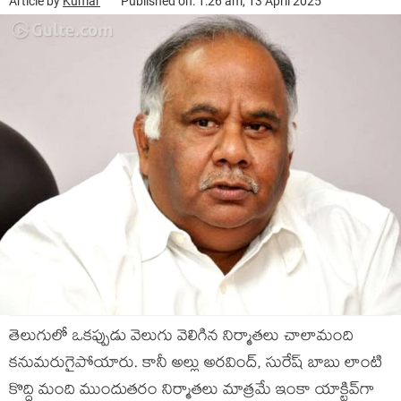
Article by
Kumar
Published on: 1:26 am, 13 April 2025
తెలుగులో ఒకప్పుడు వెలుగు వెలిగిన నిర్మాతలు చాలామంది
కనుమరుగైపోయారు. కానీ అల్లు అరవింద్, సురేష్ బాబు లాంటి
కొద్ది మంది ముందుతరం నిర్మాతలు మాత్రమే ఇంకా యాక్టివ్‌గా