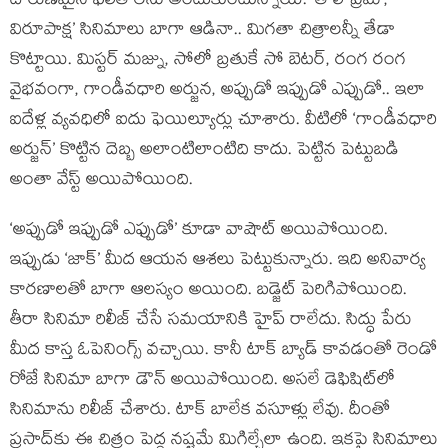
దారుణమైన ఫలితాలను అందుకుంటున్నాయి. ‘తొలి ప్రేమ’,
విరూపాక్ష’ సినిమాలు బాగా ఆడినా.. మిగతా చిత్రాలన్నీ తేడా
కొట్టాయి. మిస్టర్ మజ్ను, సోలో బ్రతుకే సో బెటర్, రంగ రంగ
వైభవంగా, గాండీవధారి అర్జున, అప్పుడో ఇప్పుడో ఎప్పుడో.. ఇలా
ఐదేళ్ల వ్యవధిలో ఐదు ఫెయిల్యూర్లు చూశారు. వీటిలో ‘గాండీవధారి
అర్జున్’ కొట్టిన దెబ్బ అలాంటిలాంటిది కాదు. పెట్టిన పెట్టుబడి
అంతా వేస్ట్ అయిపోయింది.
‘అప్పుడో ఇప్పుడో ఎఫ్పుడో’ కూడా వాషౌట్ అయిపోయింది.
ఇప్పుడు ‘జాక్’ మీద ఆయన ఆశలు పెట్టుకున్నారు. ఇది అనివార్య
కారణాలతో బాగా ఆలస్యం అయింది. బడ్జెట్ పెరిగిపోయింది.
తీరా సినిమా రిలీజ్ చేసే సమయానికి హైప్ రాలేదు. సిద్ధు పేరు
మీద కాస్త ఓపెనింగ్స్ వచ్చాయి. కానీ టాక్ బ్యాడ్ కావడంతో రెండో
రోజే సినిమా బాగా డౌన్ అయిపోయింది. అసలే డెఫిషిట్‌లో
సినిమాను రిలీజ్ చేశారు. టాక్ బాలేక వసూళ్లు లేవు. దీంతో
ప్రసాద్‌కు ఈ చిత్రం పెద్ద నష్టమే మిగిల్చేలా ఉంది. ఇకపై సినిమాలు