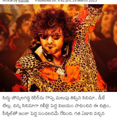
Article by
Kumar
Published on: 9:42 pm, 29 March 2025
సిద్ధు జొన్నలగడ్డ కెరీర్‌ను గొప్ప మలుపు తిప్పిన సినిమా.. డీజే
టిల్లు. చిన్న సినిమాగా రిలీజై పెద్ద విజయం సాధించిన ఈ చిత్రం..
సీక్వెల్‌తో ఇంకా పెద్ద సంచలనమే రేపింది. గత ఏడాది వచ్చిన