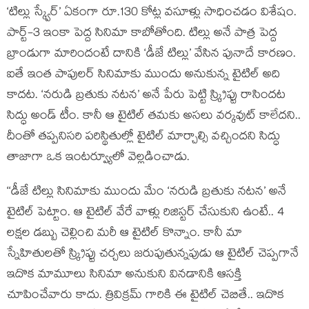
‘టిల్లు స్క్వేర్’ ఏకంగా రూ.130 కోట్ల వసూళ్లు సాధించడం విశేషం.
పార్ట్-3 ఇంకా పెద్ద సినిమా కాబోతోంది. టిల్లు అనే పాత్ర పెద్ద
బ్రాండుగా మారిందంటే దానికి ‘డీజే టిల్లు’ వేసిన పునాదే కారణం.
ఐతే ఇంత పాపులర్ సినిమాకు ముందు అనుకున్న టైటిల్ అది
కాదట. ‘నరుడి బ్రతుకు నటన’ అనే పేరు పెట్టి స్క్రిప్టు రాసిందట
సిద్ధు అండ్ టీం. కానీ ఆ టైటిల్‌ తమకు అసలు వర్కవుట్ కాలేదని..
దీంతో తప్పనిసరి పరిస్థితుల్లో టైటిల్ మార్చాల్సి వచ్చిందని సిద్ధు
తాజాగా ఒక ఇంటర్వ్యూలో వెల్లడించాడు.
‘‘డీజే టిల్లు సినిమాకు ముందు మేం ‘నరుడి బ్రతుకు నటన’ అనే
టైటిల్ పెట్టాం. ఆ టైటిల్ వేరే వాళ్లు రిజిస్టర్ చేసుకుని ఉంటే.. 4
లక్షల డబ్బు చెల్లించి మరీ ఆ టైటిల్ కొన్నాం. కానీ మా
స్నేహితులతో స్క్రిప్టు చర్చలు జరుపుతున్నపుడు ఆ టైటిల్ చెప్పగానే
ఇదొక మామూలు సినిమా అనుకుని వినడానికి ఆసక్తి
చూపించేవారు కాదు. త్రివిక్రమ్ గారికి ఈ టైటిల్ చెబితే.. ఇదొక