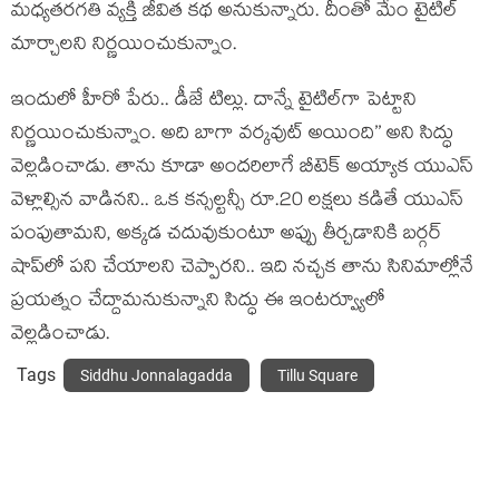
మధ్యతరగతి వ్యక్తి జీవిత కథ అనుకున్నారు. దీంతో మేం టైటిల్
మార్చాలని నిర్ణయించుకున్నాం.
ఇందులో హీరో పేరు.. డీజే టిల్లు. దాన్నే టైటిల్‌గా పెట్టాని
నిర్ణయించుకున్నాం. అది బాగా వర్కవుట్ అయింది’’ అని సిద్ధు
వెల్లడించాడు. తాను కూడా అందరిలాగే బీటెక్ అయ్యాక యుఎస్
వెళ్లాల్సిన వాడినని.. ఒక కన్సల్టన్సీ రూ.20 లక్షలు కడితే యుఎస్
పంపుతామని, అక్కడ చదువుకుంటూ అప్పు తీర్చడానికి బర్గర్
షాప్‌లో పని చేయాలని చెప్పారని.. ఇది నచ్చక తాను సినిమాల్లోనే
ప్రయత్నం చేద్దామనుకున్నాని సిద్ధు ఈ ఇంటర్వ్యూలో
వెల్లడించాడు.
Tags
Siddhu Jonnalagadda
Tillu Square