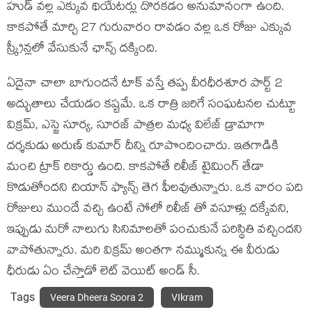
హుడ్ వల్ల ఎక్కువ థియేటర్లు దొరకడం అనుమానంగా ఉంది.
కాకపోతే మార్చి 27 గురువారం రావడం వల్ల ఒక రోజు ఎక్కువ
స్క్రీన్లలో వేసుకునే ఛాన్స్ దక్కింది.
ఏదైనా చాలా బాగుందనే టాక్ వస్తే తప్ప వీరధీరశూర పార్ట్ 2
అద్భుతాలు చేయడం కష్టమే. ఒక రాత్రి జరిగే సంఘటనల చుట్టూ
విక్రమ్, ఎస్జె సూర్య, సూరజ్ పాత్రల మధ్య విలేజ్ డ్రామాగా
దర్శకుడు అరుణ్ కుమార్ దీన్ని రూపొందించారు. ఇతగాడికి
మంచి ట్రాక్ రికార్డు ఉంది. కాకపోతే రిలీజ్ టైమింగ్ తేడా
కొడుతోందని చియాన్ ఫ్యాన్స్ తెగ ఫీలవుతున్నారు. ఒక వారం పది
రోజులు ముందే వచ్చి ఉంటే సోలో రిలీజ్ తో వసూళ్లు దక్కేవని,
ఇప్పుడు మరో నాలుగు సినిమాలతో పంచుకునే పరిస్థితి వచ్చిందని
వాపోతున్నారు. మరి విక్రమ్ అంతగా నమ్ముకున్న ఈ వీరుడు
ధీరుడు ఏం చేస్తాడో లెట్ వెయిట్ అండ్ సీ.
Tags
Veera Dheera Soora 2
VIkram