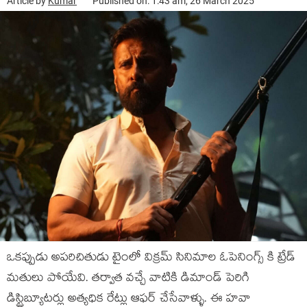
Article by
Kumar
Published on: 1:43 am, 26 March 2025
ఒకప్పుడు అపరిచితుడు టైంలో విక్రమ్ సినిమాల ఓపెనింగ్స్ కి ట్రేడ్
మతులు పోయేవి. తర్వాత వచ్చే వాటికి డిమాండ్ పెరిగి
డిస్ట్రిబ్యూటర్లు అత్యధిక రేట్లు ఆఫర్ చేసేవాళ్ళు. ఈ హవా