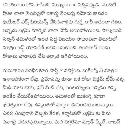
కొంతకాలం కొనసాగింది. ముఖ్యంగా ఐ వచ్చినప్పుడు మొదటి
రోజు చాలా సెంటర్లలో రికార్డు నెంబర్లు నమోదు కావడం
థియేటర్ ఎక్స్ పీరియన్స్ చేసినవాళ్లకు గుర్తే. కానీ అదంతా గతం.
ఇప్పుడు విక్రమ్ మార్కెట్ బాగా డౌన్ అయిపోయింది. పొన్నియిన్
సెల్వన్ తమిళంలో అంత పెద్ద విజయం సాధించినా తెలుగులో
మాత్రం జస్ట్ యావరేజ్ అనిపించుకుంది. తంగలాన్ రెండు
రోజులు హడావిడి చేసి తర్వాత ఆగిపోయింది.
గురువారం వీరధీరశూర పార్ట్ 2 వస్తోంది. బుకింగ్స్ ఏ మాత్రం
ఆశాజనకంగా లేవు. ప్రమోషన్లు కూడా ఒక రోజు విక్రమ్ టీమ్ వచ్చి
మీడియాని కలిసి, ప్రెస్ మీట్ చేసి, ఇంటర్వ్యూలు ఇవ్వడం తప్ప
ఇంకేం చేయలేకపోయింది. తమిళంలో బుకింగ్స్ కూడా
భీభత్సంగా లేవు. ఉన్నంతలో మెల్లగా ఊపందుకుంటున్నాయి.
ఎల్2 ఎంపురాన్ దెబ్బకు కేరళ, కర్ణాటకలో విక్రమ్ కు పెను
సవాళ్లు ఎదురవుతున్నాయి. మన దగ్గరేమో మ్యాడ్ స్క్వేర్, రాబిన్