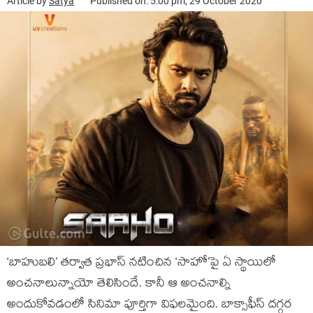
Article by
Satya
Published on: 5:00 pm, 29 October 2020
‘బాహుబలి’ తర్వాత ప్రభాస్ నటించిన ‘సాహో’పై ఏ స్థాయిలో
అంచనాలున్నాయో తెలిసిందే. కానీ ఆ అంచనాల్ని
అందుకోవడంలో సినిమా పూర్తిగా విఫలమైంది. బాక్సాఫీస్ దగ్గర