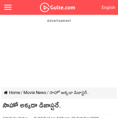
English
Home
/
Movie News
/
సాహో అక్కడా డిజాస్టరే..
సాహో అక్కడా డిజాస్టరే..