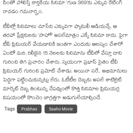
దీంతో పోలిస్తే కార్తికేయ సినిమా ‘గుణ 369’కు ఎక్కువ రేటింగ్
రావడం గమనార్హం.
టీవీల్లో సినిమాలు చూసేది ఎక్కువగా ఫ్యామిలీ ఆడియన్సే. ఆ
తరహా ప్రేక్షకులకు ‘సాహో’ అసలేమాత్రం ఎక్కే సినిమా కాదు. పైగా
టీవీ ప్రిమియర్ వేయడానికి ఇంతగా ఎందుకు ఆలస్యం చేశారో
ఏంటో మరి. రిలీజైన 15 నెలలకు సినిమాను టీవీలో వేస్తూ దాని
గురించి తెగ ప్రచారం చేశారు. స్వయంగా ప్రభాస్ సైతం టీవీ
ప్రిమియర్ గురించి ప్రమోట్ చేశాడు. అయినా సరే.. అభిమానులు
పెద్దగా పట్టించుకున్నట్లు లేరు. ఓటీటీల దెబ్బకు అసలే శాటిలైట్
మార్కెట్ దెబ్బ తింటున్న నేపథ్యంలో కొత్త సినిమాల ప్రిమియర్ల
విషయంలో కొంచెం జాగ్రత్తగా అడుగులేయాల్సిందే.
Tags
Prabhas
Saaho Movie