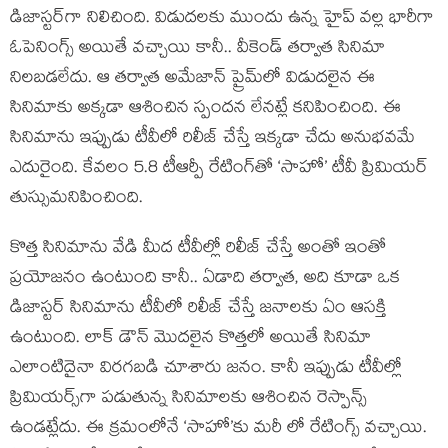
డిజాస్టర్‌గా నిలిచింది. విడుదలకు ముందు ఉన్న హైప్ వల్ల భారీగా
ఓపెనింగ్స్ అయితే వచ్చాయి కానీ.. వీకెండ్ తర్వాత సినిమా
నిలబడలేదు. ఆ తర్వాత అమేజాన్ ప్రైమ్‌లో విడుదలైన ఈ
సినిమాకు అక్కడా ఆశించిన స్పందన లేనట్లే కనిపించింది. ఈ
సినిమాను ఇప్పుడు టీవీలో రిలీజ్ చేస్తే ఇక్కడా చేదు అనుభవమే
ఎదురైంది. కేవలం 5.8 టీఆర్పీ రేటింగ్‌తో ‘సాహో’ టీవీ ప్రిమియర్
తుస్సుమనిపించింది.
కొత్త సినిమాను వేడి మీద టీవీల్లో రిలీజ్ చేస్తే అంతో ఇంతో
ప్రయోజనం ఉంటుంది కానీ.. ఏడాది తర్వాత, అది కూడా ఒక
డిజాస్టర్ సినిమాను టీవీలో రిలీజ్ చేస్తే జనాలకు ఏం ఆసక్తి
ఉంటుంది. లాక్ డౌన్ మొదలైన కొత్తలో అయితే సినిమా
ఎలాంటిదైనా విరగబడి చూశారు జనం. కానీ ఇప్పుడు టీవీల్లో
ప్రిమియర్స్‌గా పడుతున్న సినిమాలకు ఆశించిన రెస్పాన్స్
ఉండట్లేదు. ఈ క్రమంలోనే ‘సాహో’కు మరీ లో రేటింగ్స్ వచ్చాయి.