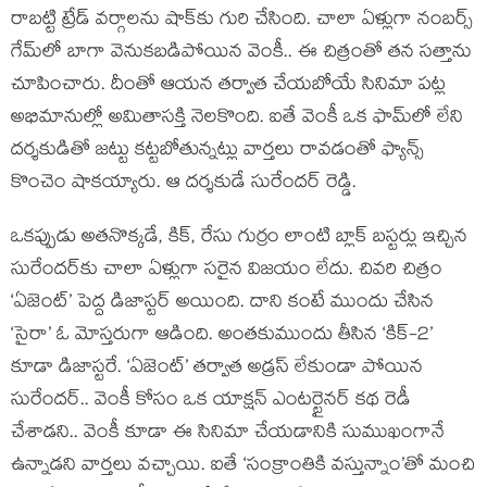
రాబట్టి ట్రేడ్ వర్గాలను షాక్‌కు గురి చేసింది. చాలా ఏళ్లుగా నంబర్స్
గేమ్‌లో బాగా వెనుకబడిపోయిన వెంకీ.. ఈ చిత్రంతో తన సత్తాను
చూపించారు. దీంతో ఆయన తర్వాత చేయబోయే సినిమా పట్ల
అభిమానుల్లో అమితాసక్తి నెలకొంది. ఐతే వెంకీ ఒక ఫామ్‌లో లేని
దర్శకుడితో జట్టు కట్టబోతున్నట్లు వార్తలు రావడంతో ఫ్యాన్స్
కొంచెం షాకయ్యారు. ఆ దర్శకుడే సురేందర్ రెడ్డి.
ఒకప్పుడు అతనొక్కడే, కిక్, రేసు గుర్రం లాంటి బ్లాక్ బస్టర్లు ఇచ్చిన
సురేందర్‌కు చాలా ఏళ్లుగా సరైన విజయం లేదు. చివరి చిత్రం
‘ఏజెంట్’ పెద్ద డిజాస్టర్ అయింది. దాని కంటే ముందు చేసిన
‘సైరా’ ఓ మోస్తరుగా ఆడింది. అంతకుముందు తీసిన ‘కిక్-2’
కూడా డిజాస్టరే. ‘ఏజెంట్’ తర్వాత అడ్రస్ లేకుండా పోయిన
సురేందర్.. వెంకీ కోసం ఒక యాక్షన్ ఎంటర్టైనర్ కథ రెడీ
చేశాడని.. వెంకీ కూడా ఈ సినిమా చేయడానికి సుముఖంగానే
ఉన్నాడని వార్తలు వచ్చాయి. ఐతే ‘సంక్రాంతికి వస్తున్నాం’తో మంచి