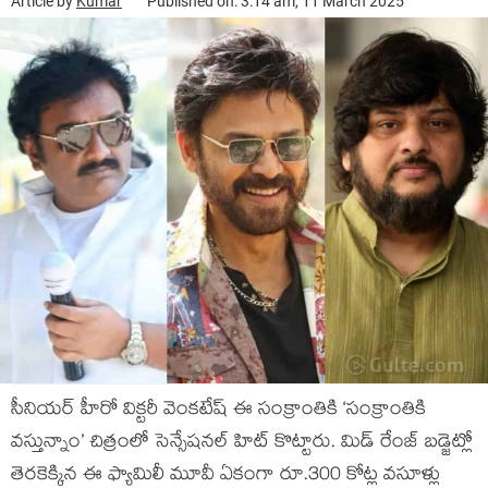
Article by
Kumar
Published on: 3:14 am, 11 March 2025
సీనియర్ హీరో విక్టరీ వెంకటేష్ ఈ సంక్రాంతికి ‘సంక్రాంతికి
వస్తున్నాం’ చిత్రంలో సెన్సేషనల్ హిట్ కొట్టారు. మిడ్ రేంజ్ బడ్జెట్లో
తెరకెక్కిన ఈ ఫ్యామిలీ మూవీ ఏకంగా రూ.300 కోట్ల వసూళ్లు