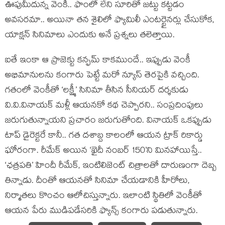
ఊపుమీదున్న వెంకీ.. ఫాంలో లేని సూరితో జట్టు కట్టడం
అవసరమా.. అయినా తన శైలిలో ఫ్యామిలీ ఎంటర్టైనర్లు చేసుకోక,
యాక్షన్ సినిమాలు ఎందుకు అనే ప్రశ్నలు తలెత్తాయి.
ఐతే ఇంకా ఆ ప్రాజెక్టు కన్ఫమ్ కాకముందే.. ఇప్పుడు వెంకీ
అభిమానులను కంగారు పెట్టే మరో న్యూస్ తెరపైకి వచ్చింది.
గతంలో వెంకీతో ‘లక్ష్మీ’ సినిమా తీసిన సీనియర్ దర్శకుడు
వి.వి.వినాయక్ మళ్లీ ఆయనకో కథ చెప్పారని.. సంప్రదింపులు
జరుగుతున్నాయని ప్రచారం జరుగుతోంది. వినాయక్ ఒకప్పుడు
టాప్ డైరెక్టరే కానీ.. గత దశాబ్ద కాలంలో ఆయన ట్రాక్ రికార్డు
ఘోరంగా. రీమేక్ అయిన ‘ఖైదీ నంబర్ 150’ని మినహాయిస్తే..
‘ఛత్రపతి’ హిందీ రీమేక్, ఇంటిలిజెంట్ చిత్రాలతో దారుణంగా దెబ్బ
తిన్నాడు. దీంతో ఆయనతో సినిమా చేయడానికి హీరోలు,
నిర్మాతలు కొంచం ఆలోచిస్తున్నారు. ఇలాంటి స్థితిలో వెంకీతో
ఆయన పేరు ముడిపడేసరికి ఫ్యాన్స్ కంగారు పడుతున్నారు.