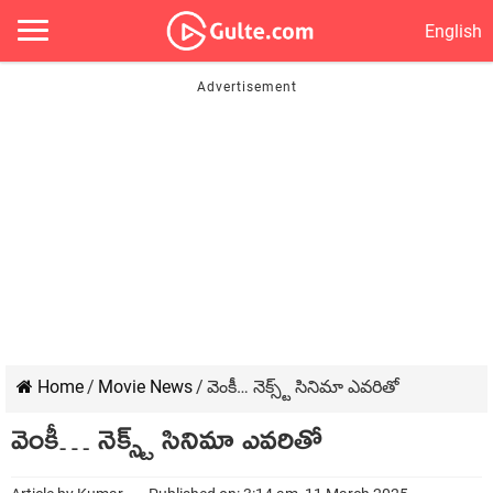
English
Home
/
Movie News
/
వెంకీ… నెక్స్ట్ సినిమా ఎవరితో
వెంకీ… నెక్స్ట్ సినిమా ఎవరితో