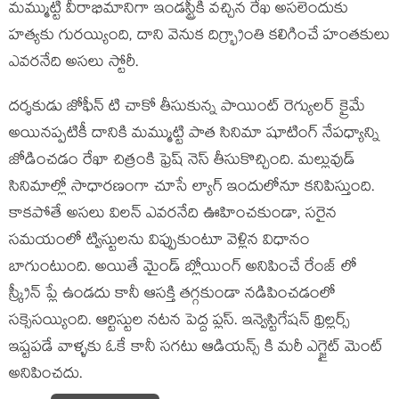
మమ్ముట్టి వీరాభిమానిగా ఇండస్ట్రీకి వచ్చిన రేఖ అసలెందుకు
హత్యకు గురయ్యింది, దాని వెనుక దిగ్భ్రాంతి కలిగించే హంతకులు
ఎవరనేది అసలు స్టోరీ.
దర్శకుడు జోఫీన్ టి చాకో తీసుకున్న పాయింట్ రెగ్యులర్ క్రైమే
అయినప్పటికీ దానికి మమ్ముట్టి పాత సినిమా షూటింగ్ నేపధ్యాన్ని
జోడించడం రేఖా చిత్రంకి ఫ్రెష్ నెస్ తీసుకొచ్చింది. మల్లువుడ్
సినిమాల్లో సాధారణంగా చూసే ల్యాగ్ ఇందులోనూ కనిపిస్తుంది.
కాకపోతే అసలు విలన్ ఎవరనేది ఊహించకుండా, సరైన
సమయంలో ట్విస్టులను విప్పుకుంటూ వెళ్లిన విధానం
బాగుంటుంది. అయితే మైండ్ బ్లోయింగ్ అనిపించే రేంజ్ లో
స్క్రీన్ ప్లే ఉండదు కానీ ఆసక్తి తగ్గకుండా నడిపించడంలో
సక్సెసయ్యింది. ఆర్టిస్టుల నటన పెద్ద ప్లస్. ఇన్వెస్టిగేషన్ థ్రిల్లర్స్
ఇష్టపడే వాళ్ళకు ఓకే కానీ సగటు ఆడియన్స్ కి మరీ ఎగ్జైట్ మెంట్
అనిపించదు.