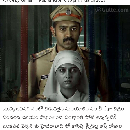
Article by
Kumar
Published on: 6:30 pm, 7 March 2025
మొన్న జనవరి నెలలో విడుదలైన మలయాళం మూవీ రేఖా చిత్రం
సంచలన విజయం సాధించింది. సంక్రాంతి పోటీ ఉన్నప్పటికీ
ఒరిజినల్ వెర్షన్ కు హైదరాబాద్ లో కాసిన్ని స్క్రీన్లు ఇస్తే రోజుల