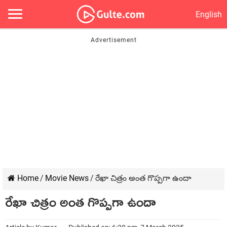
English
Home
/
Movie News
/
రేఖా చిత్రం అంత గొప్పగా ఉందా
రేఖా చిత్రం అంత గొప్పగా ఉందా