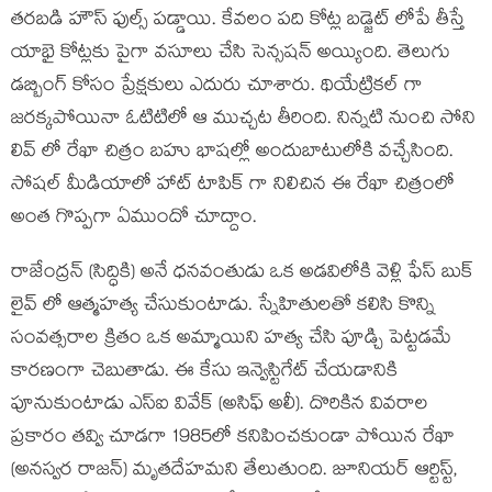
తరబడి హౌస్ ఫుల్స్ పడ్డాయి. కేవలం పది కోట్ల బడ్జెట్ లోపే తీస్తే
యాభై కోట్లకు పైగా వసూలు చేసి సెన్సషన్ అయ్యింది. తెలుగు
డబ్బింగ్ కోసం ప్రేక్షకులు ఎదురు చూశారు. థియేట్రికల్ గా
జరక్కపోయినా ఓటిటిలో ఆ ముచ్చట తీరింది. నిన్నటి నుంచి సోని
లివ్ లో రేఖా చిత్రం బహు భాషల్లో అందుబాటులోకి వచ్చేసింది.
సోషల్ మీడియాలో హాట్ టాపిక్ గా నిలిచిన ఈ రేఖా చిత్రంలో
అంత గొప్పగా ఏముందో చూద్దాం.
రాజేంద్రన్ (సిద్ధికి) అనే ధనవంతుడు ఒక అడవిలోకి వెళ్లి ఫేస్ బుక్
లైవ్ లో ఆత్మహత్య చేసుకుంటాడు. స్నేహితులతో కలిసి కొన్ని
సంవత్సరాల క్రితం ఒక అమ్మాయిని హత్య చేసి పూడ్చి పెట్టడమే
కారణంగా చెబుతాడు. ఈ కేసు ఇన్వెస్టిగేట్ చేయడానికి
పూనుకుంటాడు ఎస్ఐ వివేక్ (అసిఫ్ అలీ). దొరికిన వివరాల
ప్రకారం తవ్వి చూడగా 1985లో కనిపించకుండా పోయిన రేఖా
(అనస్వర రాజన్) మృతదేహమని తేలుతుంది. జూనియర్ ఆర్టిస్ట్,