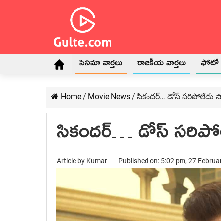
సినిమా వార్తలు
రాజకీయ వార్తలు
ఫోటో గ
Home
/
Movie News
/
సికందర్… డోస్ సరిపోలేదు స
సికందర్… డోస్ సరిపోల
Article by
Kumar
Published on: 5:02 pm, 27 Februa