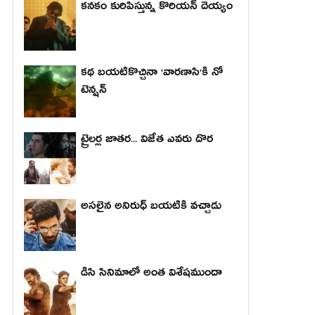
కనకం కురిపిస్తున్న కొరియన్ దెయ్యం
కథ బయటికొచ్చినా 'వారణాసి'కి నో
టెన్షన్
ట్రైలర్ల జాతర... విజేత ఎవరు దొర
అసలైన అనిరుధ్ బయటికి వచ్చాడు
డిసి సినిమాలో అంత విశేషముందా