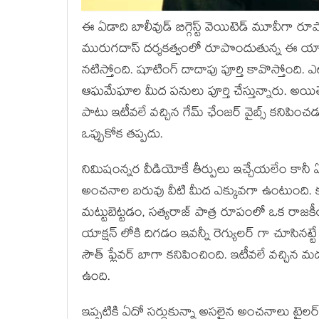
ఈ ఏడాది బాలీవుడ్ బిగ్గెస్ట్ వెయిటెడ్ మూవీగా 
మురుగదాస్ దర్శకత్వంలో రూపొందుతున్న ఈ యాక్షన
నటిస్తోంది. షూటింగ్ దాదాపు పూర్తి కావొస్తోంది. ఎట
ఆఘమేఘాల మీద పనులు పూర్తి చేస్తున్నారు. అయి
పాటు ఇటీవలే వచ్చిన గేమ్ ఛేంజర్ వైబ్స్ కనిపి
ఒప్పుకోక తప్పదు.
నిమిషంన్నర వీడియోకే తీర్పులు ఇచ్చేయలేం కానీ ఏ
అంచనాల బరువు వీటి మీద ఎక్కువగా ఉంటుంది. కథ
మట్టుబెట్టడం, సత్యరాజ్ పాత్ర రూపంలో ఒక రాజ
యాక్షన్ లోకి దిగడం ఇవన్నీ రెగ్యులర్ గా చూసినట్టే
సౌత్ ఫ్లేవర్ బాగా కనిపించింది. ఇటీవలే వచ్చిన
ఉంది.
ఇప్పటికి ఏదో సర్దుకున్నా అసలైన అంచనాలు ట్రై