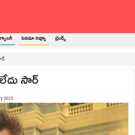
్యాలరీ
సినిమా రివ్యూ
ట్రెండ్స్
ార్
ేదు సార్
ry 2025