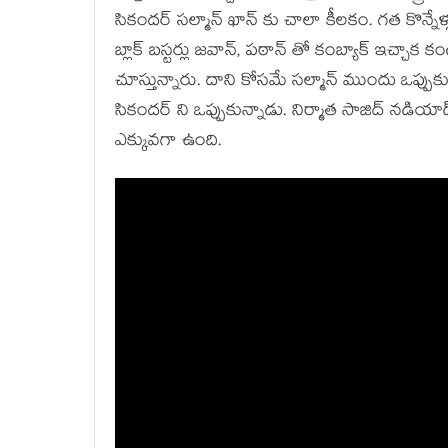
సికందర్ సల్మాన్ ఖాన్ కు చాలా కీలకం. గత కొన్నేళ
బ్లాక్ బస్టర్లు జవాన్, పఠాన్ తో కంబ్యాక్ ఇచ్చాక
చూస్తున్నారు. దాని కోసమే సల్మాన్ ముందు ఒప్పుకున్
సికందర్ ని ఒప్పుకున్నాడు. నిర్మాత సాజిద్ నడియాడ్
ఎక్కువగా ఉంది.