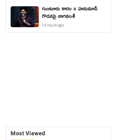
గుంటూరు కారం × హనుమాన్
గొడవపై నాగవంశీ
14 hours ago
Most Viewed