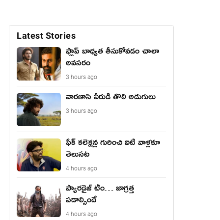
Latest Stories
ఫ్లాప్ బాధ్యత తీసుకోవడం చాలా
అవసరం
3 hours ago
వారణాసి వీరుడి తొలి అడుగులు
3 hours ago
ఫేక్ క‌లెక్ష‌న్ల గురించి ఐటీ వాళ్ల‌కూ
తెలుస‌ట‌
4 hours ago
ప్యారడైజ్ టీం… జాగ్రత్త
పడాల్సిందే
4 hours ago