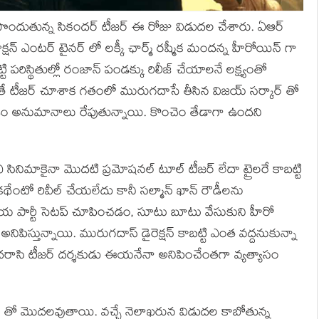
రూపొందుతున్న సికందర్ టీజర్ ఈ రోజు విడుదల చేశారు. ఏఆర్
్ ఎంటర్ టైనర్ లో లక్కీ ఛార్మ్ రష్మీక మందన్న హీరోయిన్ గా
్టి పరిస్థితుల్లో రంజాన్ పండక్కు రిలీజ్ చేయాలనే లక్ష్యంతో
తే టీజర్ చూశాక గతంలో మురుగదాసే తీసిన విజయ్ సర్కార్ తో
ంచడం అనుమానాలు రేపుతున్నాయి. కొంచెం తేడాగా ఉందని
 సినిమాకైనా మొదటి ప్రమోషనల్ టూల్ టీజర్ లేదా ట్రైలరే కాబట్టి
ేంటో రివీల్ చేయలేదు కానీ సల్మాన్ ఖాన్ రౌడీలను
కీయ పార్టీ సెటప్ చూపించడం, సూటు బూటు వేసుకుని హీరో
 అనిపిస్తున్నాయి. మురుగదాస్ డైరెక్షన్ కాబట్టి ఎంత వద్దనుకున్నా
 మదరాసి టీజర్ దర్శకుడు ఈయనేనా అనిపించేంతగా వ్యత్యాసం
లర్ తో మొదలవుతాయి. వచ్చే నెలాఖరున విడుదల కాబోతున్న