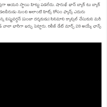
్లుగా ఆయన స్థాయి హిట్టు పడలేదు. షారుఖ్ ఖాన్ బ్యాక్ టు బ్యాక్
 కండలవీరుడు నుంచి అలాంటి హిట్స్ కోసం ఫ్యాన్స్ ఎదురు
న విష్ణువర్ధన్ (పంజా దర్శకుడు) సినిమాని క్యాన్సిల్ చేసుకుని మరీ
 వాలా భారీగా ఖర్చు పెట్టారు. రిలీజ్ డేట్ మార్చ్ 28 అయ్యే ఛాన్స్