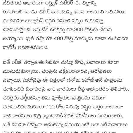
జీవిత కథ ఆధారంగా లక్ష్మణ్ ఉటేకర్ ఈ చిత్రాన్ని
రూపొందించాడు. రిలీజ్ ముందున్న అంచనాలను మించిపోయి
ఈ సినిమా బాక్సాఫీస్ దగ్గర వసూళ్ల వర్షం కురిపిస్తూ
దూసుకెళ్తోంది. ఇప్పటికే కలెక్షన్లు రూ.300 కోట్లకు చేరువ
అయ్యాయి. ఫుల్ రన్లో రూ.400 కోట్ల మార్కును కూడా ఈ సినిమా
దాటేసే అవకాశముంది.
ఐతే రిలీజ్ తర్వాత ఈ సినిమా చుట్టూ కొన్ని వివాదాలు కూడా
ముసురుకున్నాయి. చరిత్రను వక్రీకరించారన్న ఆరోపణలు
వచ్చాయి. మరోవైపు ఈ చిత్రంలో గనోజి, కనోజీ అనే పాత్రలను
చూపించిన విధానంపై వారి వారసులు తీవ్ర అభ్యంతరం తెలిపారు.
చరిత్రను వక్రీకరిస్తూ తమ పూర్వీకుల పాత్రలను చెడుగా
చూపించినందుకు రూ.100 కోట్ల పరువు నష్టం చెల్లించాలంటూ
వారి వారసులు చిత్ర బృందానికి లీగల్ నోటీసులు పంపించారు.
ఐతే సినిమా గొప్పగా ఆడుతున్న సమయంలో ఇలాంటి వివాదాలు