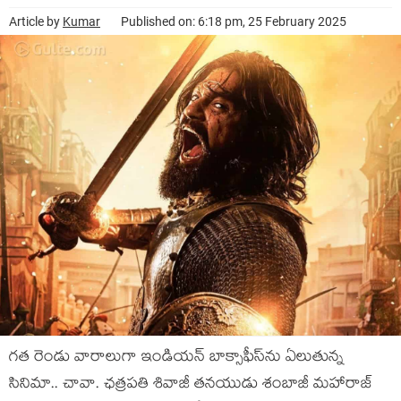
Article by
Kumar
Published on: 6:18 pm, 25 February 2025
గత రెండు వారాలుగా ఇండియన్ బాక్సాఫీస్‌ను ఏలుతున్న
సినిమా.. చావా. ఛత్రపతి శివాజీ తనయుడు శంబాజీ మహారాజ్