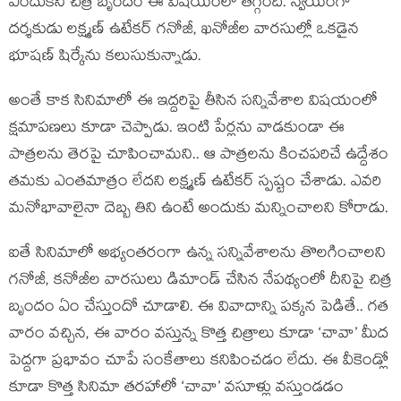
ఎందుకని చిత్ర బృందం ఈ విషయంలో తగ్గింది. స్వయంగా
దర్శకుడు లక్ష్మణ్ ఉటేకర్ గనోజీ, ఖనోజీల వారసుల్లో ఒకడైన
భూషణ్ షిర్కేను కలుసుకున్నాడు.
అంతే కాక సినిమాలో ఈ ఇద్దరిపై తీసిన సన్నివేశాల విషయంలో
క్షమాపణలు కూడా చెప్పాడు. ఇంటి పేర్లను వాడకుండా ఈ
పాత్రలను తెరపై చూపించామని.. ఆ పాత్రలను కించపరిచే ఉద్దేశం
తమకు ఎంతమాత్రం లేదని లక్ష్మణ్ ఉటేకర్ స్పష్టం చేశాడు. ఎవరి
మనోభావాలైనా దెబ్బ తిని ఉంటే అందుకు మన్నించాలని కోరాడు.
ఐతే సినిమాలో అభ్యంతరంగా ఉన్న సన్నివేశాలను తొలగించాలని
గనోజీ, కనోజీల వారసులు డిమాండ్ చేసిన నేపథ్యంలో దీనిపై చిత్ర
బృందం ఏం చేస్తుందో చూడాలి. ఈ వివాదాన్ని పక్కన పెడితే.. గత
వారం వచ్చిన, ఈ వారం వస్తున్న కొత్త చిత్రాలు కూడా ‘చావా’ మీద
పెద్దగా ప్రభావం చూపే సంకేతాలు కనిపించడం లేదు. ఈ వీకెండ్లో
కూడా కొత్త సినిమా తరహాలో ‘చావా’ వసూళ్లు వస్తుండడం