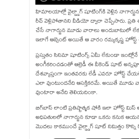
హిమాలయాల్లో వైల్డ్డాగ్‍ షూటింగ్‍కి వెళ్లిన నాగార
రీచ్‍ వెళ్లిపోతానని వీడియో ద్వారా చెప్పేసారు. ప్రతి 
చేసే నాగార్జున మూడు వారాలు అందుబాటులో లేకపో
ఇలాగే ఆబ్సెంట్‍ అయితే ఆ వారం రమ్యకృష్ణ హోస
ప్రస్తుతం సినిమా షూటింగ్స్ ఏమీ లేకుండా ఇంట్ల
అంగీకరించడంతో ఆల్రెడీ ఈ వీకెండ్‍ షూట్‍ అన్నపూర్ణ
దేశవ్యాప్తంగా ఇంతవరకు లేడీ ఎవరూ హోస్ట్ చేయల
ఎలా వుంటుందనేది ఆసక్తికరమే. అయితే మూడు వార
వుంటారా అనేది తెలియదింకా.
బిగ్‍బాస్‍ లాంటి ప్రతిష్టాత్మక షోకి ఇలా హోస్ట్ మిస్‍ 
అధిపతులలో నాగార్జున కూడా ఒకరు కనుక ఆయన బిజీగ
మొదలు కాకముందే వైల్డ్డాగ్‍ షూట్‍ నిమిత్తం కొన