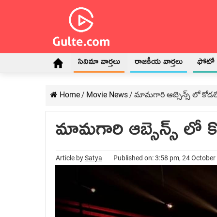
సినిమా వార్తలు
రాజకీయ వార్తలు
ఫోటో గ
Home
/
Movie News
/
మామగారి ఆబ్సెన్స్ లో కోడలే 
మామగారి ఆబ్సెన్స్ లో కో
Article by
Satya
Published on: 3:58 pm, 24 October