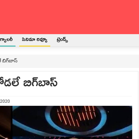
్యాలరీ
సినిమా రివ్యూ
ట్రెండ్స్
బిగ్‍బాస్‍
డలే బిగ్‍బాస్‍
 2020