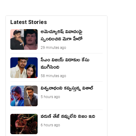
Latest Stories
అమెచ్యూరిష్ వివాదంపై
స్పందించిన మెగా హీరో
29 minutes ago
సీఎం విజయ్ విడాకుల కేసు
ముగిసింది
58 minutes ago
విశ్వనాథంని కవ్విస్తున్న విశాల్
5 hours ago
వరుణ్ తేజ్ నమ్మలేని నిజం ఇది
6 hours ago