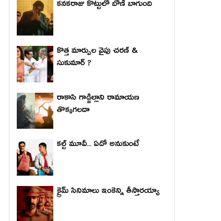
కనకరాజు కొట్టులో బోణీ బాగుంది
కొత్త మార్పుల వైపు చరణ్ &
సుకుమార్ ?
రాకాసి గాడ్జిల్లాని రామాయణ
తొక్కగలదా
కల్ట్ మూవీ... ఏదో అనుకుంటే
క్రైమ్ సినిమాలు ఇంకెన్ని తీస్తారయ్యా