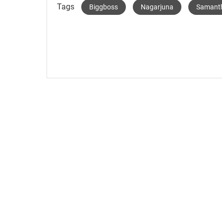
Tags
Biggboss
Nagarjuna
Samant