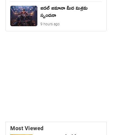
జడల్ జమానా మీద మిశ్రమ
స్పందనా
9 hours ago
Most Viewed