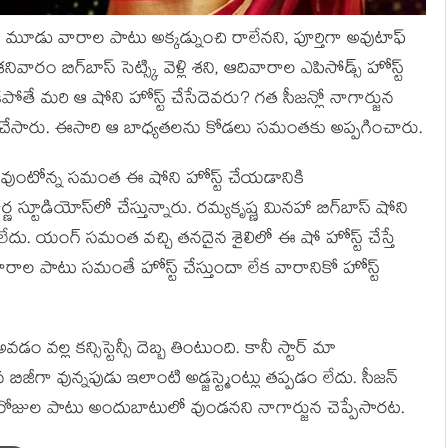
్జున మూడు వారాల పాటు అక్కడ్నుంచి రాలేనని, పూర్తిగా అవుటాఫ్‍
శనివారం బిగ్‍బాస్‍ సెట్స్కి వెళ్లి శని, ఆదివారాల ఎపిసోడ్స్ హోస్ట్
తే మరి ఆ షోని హోస్ట్ చేసేదెవరు? గత సీజన్లో నాగార్జున
్ట్ చేసారు. ఈసారి ఆ బాధ్యతలను కోడలు సమంతకు అప్పగించారు.
ోనే వుంటోన్న సమంత ఈ షోని హోస్ట్ చేయడానికి
 స్టూడియోస్‍లో చేస్తున్నారు. రమ్యకృష్ణ మినహా బిగ్‍బాస్‍ షోని
ేదు. యంగ్‍ సమంత వచ్చి తనదైన శైలిలో ఈ షో హోస్ట్ చేస్తే
ాల పాటు సమంతే హోస్ట్ చేస్తుందా లేక వారానికో హోస్ట్
అవడం వల్ల కన్సిస్టెన్సీ దెబ్బ తింటుంది. కానీ స్టార్‍ మా
ా వున్నపుడు ఇలాంటి అడ్జస్ట్మెంట్లు తప్పడం లేదు. సీజన్‍
్ని రోజుల పాటు అందుబాటులో వుండనని నాగార్జున చెప్పేసారట.