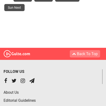
Sun Next
Back To Top
FOLLOW US
About Us
Editorial Guidelines