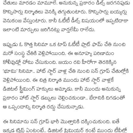
చేతులు మారడం మామూలే. అనుకున్న ప్రకారం డీల్స్ జరగనపుడు
కొన్నిసార్లు నిర్మాతలు వెనక్కి తగ్గుతుంటారు. కొన్నిసార్లు బయ్యర్లు
వెనుకంజ వేస్తుంటారు. కానీ ఓటీటీ డీల్స్ విషయంలో ఇప్పటిదాకా
ఇలాంటి మార్పులు జరిగినట్లు వార్తలేమీ రాలేదు.
ఇప్పుడు ఓ కొత్త సినిమా ఒక టాప్ ఓటీటీ ఫ్లాట్ ఫామ్ చేతి నుంచి
మరో సంస్థ చేతికి వెళ్లిపోయింది. ఈ అనూహ్య పరిణామం
కోలీవుడ్లో చోటు చేసుకుంది. జయం రవి హీరోగా తెరకెక్కిన
‘భూమి’ సినిమా.. హాట్ స్టార్ వాళ్ల చేతి నుంచి సన్ గ్రూప్ చేతుల్లోకి
వెళ్లిపోయింది. ఈ చిత్ర నిర్మాత ముందు హాట్ స్టార్ వాళ్లకే
డిజిటల్ స్ట్రీమింగ్ హక్కులు అమ్మాడు. కానీ ముందు అనుకున్న
ప్రకారం హాట్ స్టార్ డబ్బులు చెల్లించకుండా.. బేరానికి దిగడంతో
ఆ ఒప్పందాన్ని నిర్మాత రద్దు చేసుకున్నాడు.
ఈ సినిమాను సన్ గ్రూప్ భారీ మొత్తానికి దక్కించుకుంది. ఐతే
ఇక్కడ ట్విస్ట్ ఏంటంటే.. డిజిటల్ ప్రిమియర్ కంటే ముందు టీవీల్లో