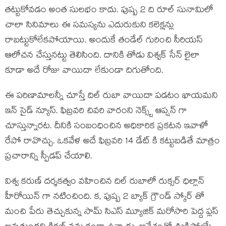
తట్టుకోవడం అంత సులభం కాదు. పుష్ప 2 ది రూల్ సునామిలో
చాలా సినిమాలు ఈ సమస్యను ఎదురుకుని కలెక్షన్లు
రాబట్టుకోలేకపోయాయి. అందుకే తండేల్ గురించి సీరియస్
ఆలోచన చేస్తునట్టు తెలిసింది. దానికి తోడు విశ్వక్ సేన్ లైలా
కూడా అదే రోజు వాయిదా లేకుండా దిగుతోంది.
ఈ పరిణామాలన్నీ చూస్తే దిల్ రుబా వాయిదా పడటం ఖాయమని
ఇన్ సైడ్ న్యూస్. ఫిబ్రవరి చివరి వారంని నెక్స్ట్ ఆప్షన్ గా
చూస్తున్నారట. దీనికి సంబంధించిన అధికారిక ప్రకటన ఇవాళో
రేపో రావొచ్చు. ఒకవేళ అదే ఫిబ్రవరి 14 డేట్ కి కట్టుబడితే మాత్రం
ప్రచారాన్ని స్పీడప్ చేయాలి.
విశ్వ కరుణ్ దర్శకత్వం వహించిన దిల్ రుబాలో రుక్సర్ ధిల్లాన్
హీరోయిన్ గా నటించింది. క, పుష్ప 2 బ్యాక్ గ్రౌండ్ స్కోర్ తో
మంచి పేరు తెచ్చుకున్న సామ్ సిఎస్ మ్యూజిక్ మరోసారి పెద్ద ప్లస్