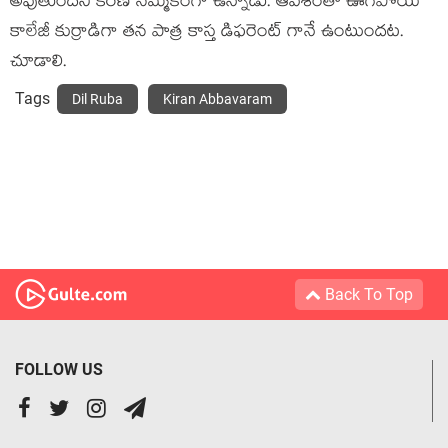
అవుతుందని కిరణ్ నమ్మకంగా ఉన్నాడు. ఆవేశంతో ఊగిపోయే
కాలేజీ కుర్రాడిగా తన పాత్ర కాస్త డిఫరెంట్ గానే ఉంటుందట.
చూడాలి.
Tags
Dil Ruba
Kiran Abbavaram
Back To Top
FOLLOW US