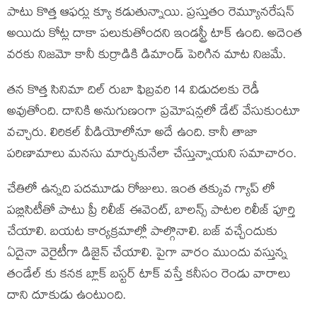
పాటు కొత్త ఆఫర్లు క్యూ కడుతున్నాయి. ప్రస్తుతం రెమ్యూనరేషన్
అయిదు కోట్ల దాకా పలుకుతోందని ఇండస్ట్రీ టాక్ ఉంది. అదెంత
వరకు నిజమో కానీ కుర్రాడికి డిమాండ్ పెరిగిన మాట నిజమే.
తన కొత్త సినిమా దిల్ రుబా ఫిబ్రవరి 14 విడుదలకు రెడీ
అవుతోంది. దానికి అనుగుణంగా ప్రమోషన్లలో డేట్ వేసుకుంటూ
వచ్చారు. లిరికల్ వీడియోలోనూ అదే ఉంది. కానీ తాజా
పరిణామాలు మనసు మార్చుకునేలా చేస్తున్నాయని సమాచారం.
చేతిలో ఉన్నది పదమూడు రోజులు. ఇంత తక్కువ గ్యాప్ లో
పబ్లిసిటీతో పాటు ప్రీ రిలీజ్ ఈవెంట్, బాలన్స్ పాటల రిలీజ్ పూర్తి
చేయాలి. బయట కార్యక్రమాల్లో పాల్గొనాలి. బజ్ వచ్చేందుకు
ఏదైనా వెరైటీగా డిజైన్ చేయాలి. పైగా వారం ముందు వస్తున్న
తండేల్ కు కనక బ్లాక్ బస్టర్ టాక్ వస్తే కనీసం రెండు వారాలు
దాని దూకుడు ఉంటుంది.