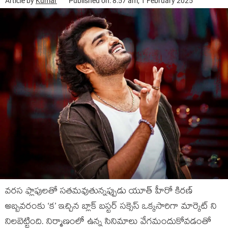
Article by
Kumar
Published on: 8:57 am, 1 February 2025
వరస ఫ్లాపులతో సతమవుతున్నప్పుడు యూత్ హీరో కిరణ్
అబ్బవరంకు ‘క’ ఇచ్చిన బ్లాక్ బస్టర్ సక్సెస్ ఒక్కసారిగా మార్కెట్ ని
నిలబెట్టింది. నిర్మాణంలో ఉన్న సినిమాలు వేగమందుకోవడంతో