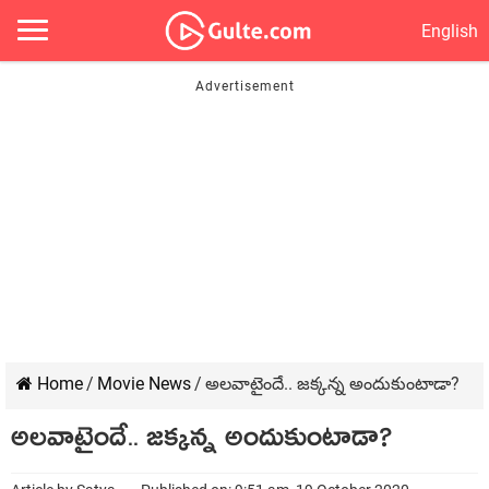
English
Home
/
Movie News
/
అల‌వాటైందే.. జ‌క్క‌న్న అందుకుంటాడా?
అల‌వాటైందే.. జ‌క్క‌న్న అందుకుంటాడా?