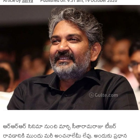
Article by
Satya
Published on: 9:51 am, 19 October 2020
ఆర్ఆర్ఆర్ సినిమా నుంచి మార్చి సీతారామ‌రాజు టీజ‌ర్
రావ‌డానికి ముందు మ‌రీ అంచ‌నాలేమీ లేవు. అందుకు ప్ర‌ధాన