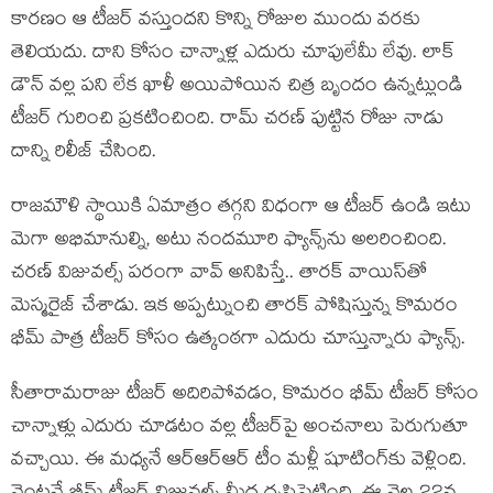
కార‌ణం ఆ టీజ‌ర్ వ‌స్తుంద‌ని కొన్ని రోజుల ముందు వ‌ర‌కు
తెలియ‌దు. దాని కోసం చాన్నాళ్ల ఎదురు చూపులేమీ లేవు. లాక్
డౌన్ వ‌ల్ల ప‌ని లేక ఖాళీ అయిపోయిన చిత్ర బృందం ఉన్న‌ట్లుండి
టీజ‌ర్ గురించి ప్ర‌క‌టించింది. రామ్ చ‌ర‌ణ్ పుట్టిన రోజు నాడు
దాన్ని రిలీజ్ చేసింది.
రాజ‌మౌళి స్థాయికి ఏమాత్రం త‌గ్గ‌ని విధంగా ఆ టీజ‌ర్ ఉండి ఇటు
మెగా అభిమానుల్ని, అటు నంద‌మూరి ఫ్యాన్స్‌ను అల‌రించింది.
చ‌ర‌ణ్ విజువ‌ల్స్ ప‌రంగా వావ్ అనిపిస్తే.. తార‌క్ వాయిస్‌తో
మెస్మ‌రైజ్ చేశాడు. ఇక అప్ప‌ట్నుంచి తార‌క్ పోషిస్తున్న కొమ‌రం
భీమ్ పాత్ర టీజ‌ర్ కోసం ఉత్కంఠ‌గా ఎదురు చూస్తున్నారు ఫ్యాన్స్.
సీతారామ‌రాజు టీజ‌ర్ అదిరిపోవ‌డం, కొమ‌రం భీమ్ టీజ‌ర్ కోసం
చాన్నాళ్లు ఎదురు చూడ‌టం వ‌ల్ల టీజ‌ర్‌పై అంచ‌నాలు పెరుగుతూ
వ‌చ్చాయి. ఈ మ‌ధ్య‌నే ఆర్ఆర్ఆర్ టీం మ‌ళ్లీ షూటింగ్‌కు వెళ్లింది.