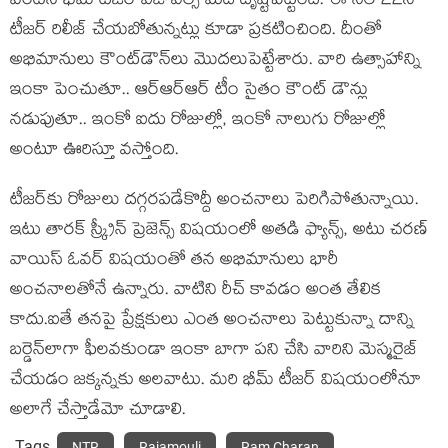
వెంట‌నే భీమ్ టీజ‌ర్ విజువ‌ల్స్ మీద దృష్టిపెట్టింది. ఈ నెల 22న
టీజ‌ర్ రిలీజ్ చేయ‌బోతున్న‌ట్లు కూడా ప్ర‌క‌టించింది. దీంతో
అభిమానులు కౌంట్‌డౌన్‌లు మొద‌లుపెట్టేశారు. వారి ఉత్సాహాన్ని
ఇంకా పెంచుతూ.. ఆర్ఆర్ఆర్ టీం సైతం కౌంట్ డౌన్లు
న‌డుపుతూ.. ఇంకో ఐదు రోజుల్లో, ఇంకో నాలుగు రోజుల్లో
అంటూ ఊరిస్తూ వ‌స్తోంది.
టీజ‌ర్‌కు రోజులు ద‌గ్గ‌రప‌డేకొద్దీ అంచనాలు పెరిగిపోతున్నాయి.
ఇటు తార‌క్ స్క్రీన్ ప్రెజెన్స్ విష‌యంలో అత‌డి ఫ్యాన్స్, అటు చ‌ర‌ణ్
వాయిస్ ఓవ‌ర్ విష‌యంతో త‌న అభిమానులు భారీ
అంచ‌నాల‌తోనే ఉన్నారు. వాటిని రీచ్ కావ‌డం అంత తేలిక
కాదు.ఐతే త‌న‌పై ప్రేక్ష‌కులు ఎంత అంచ‌నాలు పెట్టుకున్నా దాన్ని
బ‌ర్డెన్‌లాగా ఫీల‌వ‌కుండా ఇంకా బాగా ప‌ని చేసి వారిని మెస్మ‌రైజ్
చేయ‌డం జ‌క్క‌న్న‌కు అల‌వాటు. మ‌రి భీమ్ టీజ‌ర్ విష‌యంలోనూ
అలాగే చేస్తాడేమో చూడాలి.
Tags
NTR
Rajamouli
Ram Charan