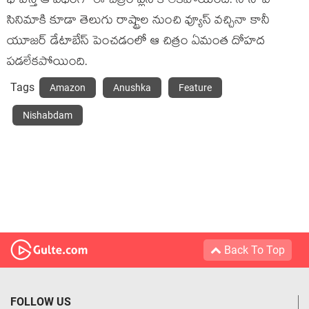
భావిస్తే ఆ విధంగా ఈ చిత్రం ప్లస్‍ కాలేకపోయింది. నాని ‘వి’
సినిమాకి కూడా తెలుగు రాష్ట్రాల నుంచి వ్యూస్‍ వచ్చినా కానీ
యూజర్‍ డేటాబేస్‍ పెంచడంలో ఆ చిత్రం ఏమంత దోహద
పడలేకపోయింది.
Tags
Amazon
Anushka
Feature
Nishabdam
Back To Top
FOLLOW US