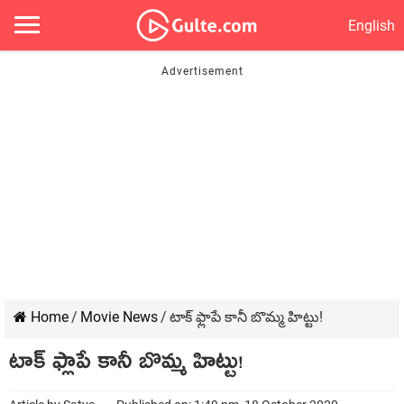
English
Home
/
Movie News
/
టాక్‍ ఫ్లాపే కానీ బొమ్మ హిట్టు!
టాక్‍ ఫ్లాపే కానీ బొమ్మ హిట్టు!