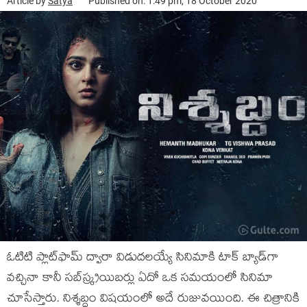
Article by
Satya
Published on: 1:49 pm, 18 October 2020
ఓటిటి ప్లాట్‍ఫామ్‍ ద్వారా విడుదలయ్యే సినిమాకి టాక్‍ బ్యాడ్‍గా
వచ్చినా కానీ సబ్‍స్క్రయిబర్లు ఏదో ఒక సమయంలో సినిమా
చూసేస్తారు. నిశ్శబ్దం విషయంలో అదే రుజువయింది. ఈ చిత్రానికి