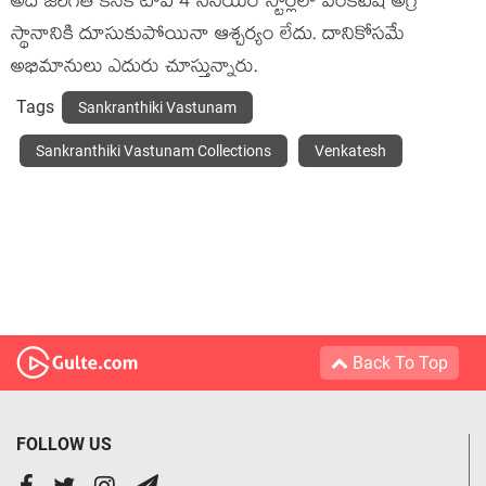
అదే జరిగితే కనక టాప్ 4 సీనియర్ స్టార్లలో వెంకటేష్ అగ్ర
స్థానానికి దూసుకుపోయినా ఆశ్చర్యం లేదు. దానికోసమే
అభిమానులు ఎదురు చూస్తున్నారు.
Tags
Sankranthiki Vastunam
Sankranthiki Vastunam Collections
Venkatesh
Back To Top
FOLLOW US