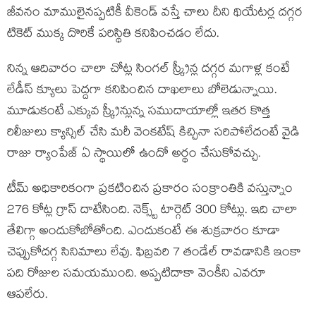
జీవనం మాములైనప్పటికీ వీకెండ్ వస్తే చాలు దీని థియేటర్ల దగ్గర
టికెట్ ముక్క దొరికే పరిస్థితి కనిపించడం లేదు.
నిన్న ఆదివారం చాలా చోట్ల సింగల్ స్క్రీన్ల దగ్గర మగాళ్ల కంటే
లేడీస్ క్యూలు పెద్దగా కనిపించిన దాఖలాలు బోలెడున్నాయి.
మూడుకంటే ఎక్కువ స్క్రీన్లున్న సముదాయాల్లో ఇతర కొత్త
రిలీజులు క్యాన్సిల్ చేసి మరీ వెంకటేష్ కిచ్చినా సరిపోలేదంటే వైడి
రాజు ర్యాంపేజ్ ఏ స్థాయిలో ఉందో అర్థం చేసుకోవచ్చు.
టీమ్ అధికారికంగా ప్రకటించిన ప్రకారం సంక్రాంతికి వస్తున్నాం
276 కోట్ల గ్రాస్ దాటేసింది. నెక్స్ట్ టార్గెట్ 300 కోట్లు. ఇది చాలా
తేలిగ్గా అందుకోబోతోంది. ఎందుకంటే ఈ శుక్రవారం కూడా
చెప్పుకోదగ్గ సినిమాలు లేవు. ఫిబ్రవరి 7 తండేల్ రావడానికి ఇంకా
పది రోజుల సమయముంది. అప్పటిదాకా వెంకీని ఎవరూ
ఆపలేరు.