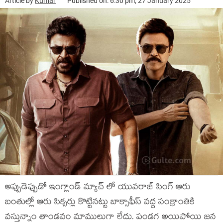
Article by
Kumar
Published on: 6:30 pm, 27 January 2025
అప్పుడెప్పుడో ఇంగ్లాండ్ మ్యాచ్ లో యువరాజ్ సింగ్ ఆరు
బంతుల్లో ఆరు సిక్సర్లు కొట్టినట్టు బాక్సాఫీస్ వద్ద సంక్రాంతికి
వస్తున్నాం తాండవం మాములుగా లేదు. పండగ అయిపోయి జన