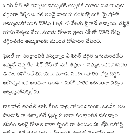
ఓవర్ సీస్ లో నెమ్మదించినప్పటికీ ఇప్పటికే మూడు మిలియన్లకు
దగ్గరగా వెళ్ళింది. గత ఇరవై నాలుగు గంటల్లో బుక్ మై షోలో
అమ్ముడుపోయిన టికెట్లు 1 లక్ష 70 వేలకు పైగానే ఉన్నాయి. డిస్ట్రిక్ట్
యాప్ లెక్కలు వేరు. మూడు రోజుల క్రితం ఏపీలో టికెట్ రేట్లు
తగ్గించడం అమ్మకాలకు మరింత దోహదం చేసింది.
ఫైనల్ గా సంక్రాంతికి వస్తున్నాం ఏ ఫిగర్ దగ్గర ఆగుతుందనేది
ఇప్పుడే చెప్పలేం. వీక్ డేస్ లో మరీ తీవ్రంగా నెమ్మదించకపోవడం
ఊరట కలిగించే విషయం. మూడు వందల పాతిక కోట్ల దగ్గర
ఆగొచ్చనే ఒక అంచనా ఉండగా మరో పాతిక అదనంగా వచ్చినా
ఆశ్చర్యపోనక్కర్లేదు.
కాకపోతే తండేల్ టాక్ కీలక పాత్ర పోషించనుంది. ఒకవేళ అది
పాజిటివ్ గా ఉన్నా సరే పుష్ప 2 లాగా సంక్రాంతికి వస్తున్నాం
కనీసం నలభై రోజుల దాకా స్ట్రాంగ్ గా ఉంటుందని ట్రేడ్ రిపోర్ట్.