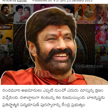
Article by
Kumar
Published on: 9:57 pm, 25 January 2025
నందమూరి అభిమానులు ఎప్పటి నుంచో ఎదురు చూస్తున్న క్షణం
వచ్చేసింది. దశాబ్దాలుగా కంటున్న కల నిజమయ్యింది. బాలకృష్ణకు
ప్రతిష్టాత్మక పద్మభూషణ్ పురస్కారాన్ని కేంద్ర ప్రభుత్వం