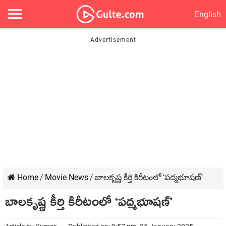
English
Home
/
Movie News
/
బాలకృష్ణ కీర్తి కిరీటంలో ‘పద్మభూషణ్’
బాలకృష్ణ కీర్తి కిరీటంలో ‘పద్మభూషణ్’