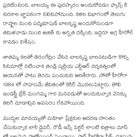
ప్రకటించింది. బాలయ్య ఈ పురస్కారం అందుకోవడం ఫ్యాన్స్ కి
చిరకాల జ్ఞాపకంగా నిలిచిపోనుంది. కళల విభాగంలో తెలుగు
రాష్ట్రాల నుంచి పద్మభూషణ్ బాలకృష్ణ అందుకోనుండగా
తమిళనాడు నుంచి అజిత్ కు అర్హత దక్కింది. ఇద్దరూ అగ్ర హీరోలే
కావడం విశేషం.
తాతమ్మ కలతో తెరంగేట్రం చేసిన బాలకృష్ణ బాలనటుడిగా కొన్ని
సినిమాల్లో నటించాక తండ్రి స్వర్గీయ ఎన్టీఆర్ దర్శకత్వంలో
ఆయనతో పాటు తెరను పంచుకుని ఆరితేరారు. సోలో హీరోగా
1984 లో సాహసమే జీవితంతో కెరీర్ మొదలుపెట్టారు. తొలి
ఇండస్ట్రీ బ్రేక్ మంగమ్మ గారి మనవడుతో అందుకున్నాక వెనక్కు
తిరిగి చూడాల్సిన అవసరం లేకపోయింది.
ముద్దుల మావయ్యతో మహిళా ప్రేక్షకుల ఆదరణ సొంతం
చేసుకున్నాక లారీ డ్రైవర్, రౌడీ ఇన్స్ పెక్టర్ లాంటి చిత్రాలు మాస్