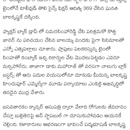
లో బలమైన ఫాలోయింగ్ పెంచాయి. స్టార్ హీరోగా పీక్స్ చూస్తున్న
టైంలోనే టాలీవుడ్ తొలి సైన్స్ ఫిక్షన్ ఆదిత్య 369 చేసిన ఘనత
బాలకృష్ణకే దక్కింది.
ఫ్యాక్షన్ బ్యాక్ డ్రాప్ లో సమరసింహారెడ్డి చేసి పరిశ్రమకో కొత్త
జానర్ ను పరిచయం చేసిన బాలయ్య వందకు పైగా సినిమాలతో
ఎన్నో ఎత్తుపల్లాలు చూశారు. ఫ్లాపులు పలకరిస్తున్న టైంలో
సింహతో కంబ్యాక్ ఇచ్చి రికార్డుల వేట మొదలుపెట్టడం ఎవరూ
మర్చిపోలేరు. తాజాగా డాకు మహారాజ్ తో వరసగా నాలుగు బ్లాక్
బస్టర్స్ తో ఆరు పదుల వయసులోనూ దూకుడు మీదున్న బాలకృష్ణ
హిందుపూర్ ఎమ్మెల్యేగా మూడు పర్యాయాలు ఎంపికై అభివృద్ధిలో
తనదైన ముద్ర వేశారు.
బసవతారకం క్యాన్సర్ ఆసుపత్రి ద్వారా వేలాది రోగులకు జీవదానం
చేస్తూ బుల్లితెరపై అన్ స్టాపబుల్ గా దూసుకుపోవడం ఆయనకే
చెల్లింది. కళాకారులు ఆభరణంగా భావించే పద్మభూషణ్ బాలకృష్ణ