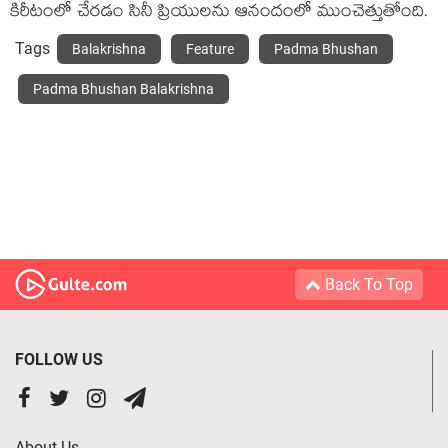
కిరీటంలో చేరడం సినీ ప్రియులను ఆనందంలో ముంచెత్తుతోంది.
Tags
Balakrishna
Feature
Padma Bhushan
Padma Bhushan Balakrishna
Back To Top
FOLLOW US
About Us