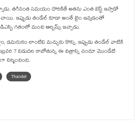
తున్నాడు. తగినంత సమయం దొరికితే అతను ఎంత బెస్ట్ ఇస్తాడో
పించాయి. ఇప్పుడు తండేల్ కూడా అంతే టైం ఇవ్వడంతో
కు డిఎస్పి గతంలో మంచి ఆల్బమ్స్ ఇచ్చాడు.
ం, డమరుకం లాంటివి మచ్చుకు కొన్ని. ఇప్పుడు తండేల్ వాటికి
్రవరి 7 విడుదల కాబోతున్న ఈ చిత్రాన్ని చందూ మొండేటి
ంగా నిర్మించింది.
Thandel