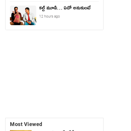
కల్ట్ మూవీ… ఏదో అనుకుంటే
12 hours ago
Most Viewed