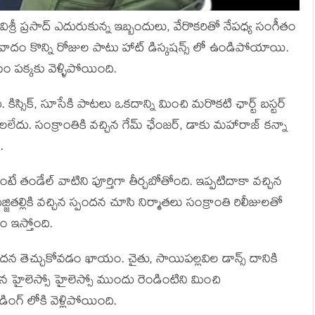
ేవిశ్రీ ప్రసాద్ ఎదురుకున్న ఇబ్బందులు, వేరొకరితో నేపధ్య సంగీతం
ివాదం కొన్ని రోజుల పాటు హాట్ డిస్కషన్స్ లో ఉండిపోయాయి.
ం పక్కకు వెళ్ళిపోయింది.
సిక్, సూసేకి పాటలు ఒకదాన్ని మించి మరొకటి ఛార్ట్ బస్టర్
ు. సంక్రాంతికి వచ్చిన గేమ్ ఛేంజర్, డాకు మహారాజ్ కన్నా
.
ండేల్ వాటిని పూర్తిగా తీర్చబోతోంది. ఇప్పటిదాకా వచ్చిన
ల్లికి వచ్చిన స్పందన చూసి నిర్మాతలు సంక్రాంతి రిలీజులతో
 ఇస్తోంది.
పందన తెచ్చుకోవడం ఖాయం. చైతు, సాయిపల్లవిల డాన్స్ దానికి
సిన హైలెస్సో హైలెస్సో ముందు రెండింటిని మించి
ింగ్ లోకి వెళ్లిపోయింది.