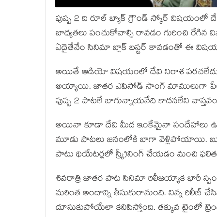
పుష్ప 2 ది రూల్ బ్యాక్ గ్రౌండ్ స్కోర్ విషయంలో ద
బాధ్యతలు పంచుకోవాల్సి రావడం గురించి రేగిన వ
ఏదైతేనేం సినిమా బ్లాక్ బస్టర్ కావడంతో ఈ విషయ
అయితే ఆడియో విషయంలో దేవి నిరాశ పరచలేదు. కిస్
అయ్యాయి. జాతర ఎపిసోడ్ సాంగ్ మాములుగా పేలలేద
పుష్ప 2 పాటలే బాగున్నాయనేది కాదనలేని వాస్తవం
అయినా కూడా దేవి మీద ఇంకేమైనా సందేహాలు ఉంటే త
మూడు పాటలు జనంలోకి బాగా వెళ్లిపోయాయి. బుజ్జిత
పాటు థియేటర్లలో స్క్రీనింగ్ చేయడం మంచి ఫలితం
శివరాత్రి జాతర పాట సినిమా రిలీజయ్యాక భారీ స్
మరింత అందాన్ని తీసుకురానుంది. నిన్న రిలీజ్ చే
దూసుకుపోయేలా కనిపిస్తోంది. తక్కువ టైంలో ట్రెండ