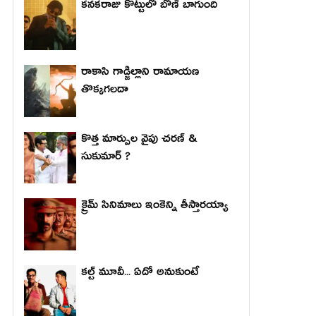
కనకరాజు కొట్టులో బోణీ బాగుంది
రాకాసి గాడ్జిల్లాని రామాయణ
తొక్కగలదా
కొత్త మార్పుల వైపు చరణ్ &
సుకుమార్ ?
క్రైమ్ సినిమాలు ఇంకెన్ని తీస్తారయ్యా
కల్ట్ మూవీ... ఏదో అనుకుంటే