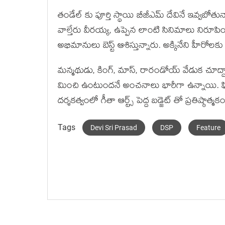
తండేల్ కు పూర్తి స్థాయి బీజీఎమ్ దేవినే ఇవ్వబో
వాల్తేరు వీరయ్య, ఉప్పెన లాంటి సినిమాలు నిరూ
అభిమానులు బెస్ట్ ఆశిస్తున్నారు. అక్కినేని హీరోల
మన్మథుడు, కింగ్, మాస్, రారండోయ్ వేడుక చూద్దా
మించి ఉంటుందనే అంచనాలు భారీగా ఉన్నాయి. ఫిబ
దర్శకత్వంలో గీతా ఆర్ట్స్ పెద్ద బడ్జెట్ తో ప్రతిష్ఠాత్మక
Tags
Devi Sri Prasad
DSP
Feature