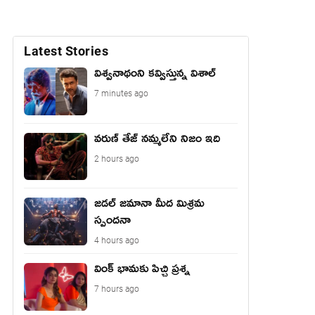
Latest Stories
విశ్వనాథంని కవ్విస్తున్న విశాల్
7 minutes ago
వరుణ్ తేజ్ నమ్మలేని నిజం ఇది
2 hours ago
జడల్ జమానా మీద మిశ్రమ
స్పందనా
4 hours ago
వింక్ భామకు పిచ్చి ప్రశ్న
7 hours ago