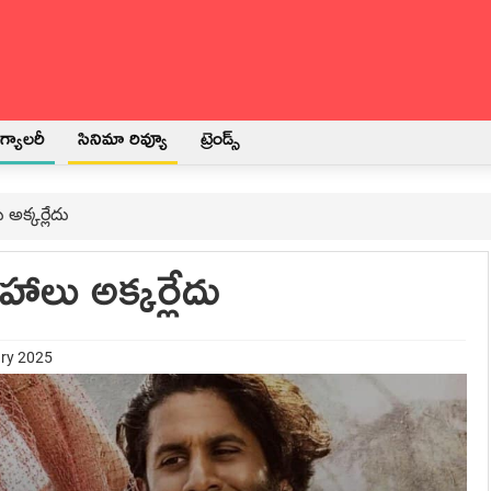
్యాలరీ
సినిమా రివ్యూ
ట్రెండ్స్
అక్కర్లేదు
ాలు అక్కర్లేదు
ary 2025