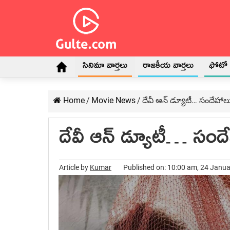
సినిమా వార్తలు
రాజకీయ వార్తలు
ఫోటో గ
Home
/
Movie News
/
దేవీ ఆన్ డ్యూటీ… సందేహాలు 
దేవీ ఆన్ డ్యూటీ… సందేహ
Article by
Kumar
Published on: 10:00 am, 24 Janu