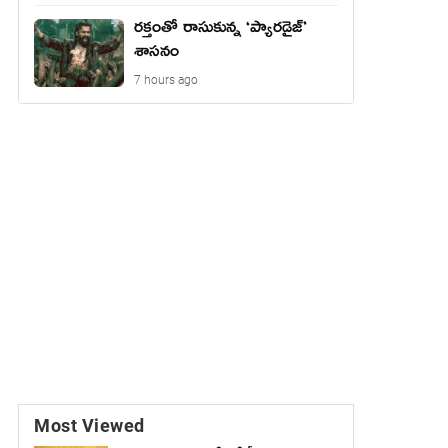
రక్తంతో రాసుకున్న ‘ప్యారడైజ్’
శాసనం
7 hours ago
Most Viewed