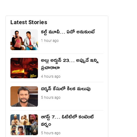
Latest Stories
కల్ట్ మూవీ… ఏదో అనుకుంటే
1 hour ago
అల్లు అర్జున్ 23… అప్పుడే ఇన్ని
ప్రచారాలా
4 hours ago
దర్శన్ కేసులో కీలక మలుపు
5 hours ago
ఆగస్ట్ 7… ఓటిటిలో కంటెంట్
వర్షం
5 hours ago