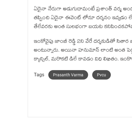
ఏదైనా నేరుగా అడుగుదామంటే ప్రశాంత్ వర్మ అందు
తప్పించి ఏదైనా ఈవెంట్ లోనూ దర్శనం ఇవ్వడం లేదు
తేలేవరకు అంత సులభంగా బయట కనిపించకపోవచ
ఇంకోవైపు జాంబీ రెడ్డి 2ని వేరే దర్శకుడితో సితార
అంటున్నారు. అయినా హనుమాన్ లాంటి అంత పెద్ద హి
క్యాన్సిల్, మరొకటి డిలే కావడం విధి లిఖితం. ఇంకొద్
Tags
Prasanth Varma
Pvcu