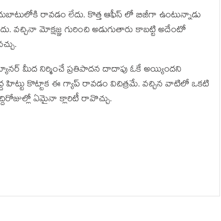
బాటులోకి రావడం లేదు. కొత్త ఆఫీస్ లో బిజీగా ఉంటున్నాడు
. వచ్చినా మోక్షజ్ఞ గురించి అడుగుతారు కాబట్టి అదేంటో
్చు.
 బ్యానర్ మీద నిర్మించే ప్రతిపాదన దాదాపు ఓకే అయ్యిందని
ట్టు కొట్టాక ఈ గ్యాప్ రావడం విచిత్రమే. వచ్చిన వాటిలో ఒకటి
దిరోజుల్లో ఏమైనా క్లారిటీ రావొచ్చు.