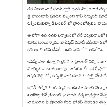
గత ఏడాది హనుమాన్ బ్లాక్ బస్టర్ సాధించాక దర్శకు
జై హనుమాన్ ప్రకటన వచ్చింది కానీ రెగ్యులర్ షూటింగ
దక్కించుకున్నా డిసెంబర్ లో ప్రారంభోత్సవం వాయి
ఈలోగా తన రచన నిర్మాణంలో వేరే దర్శకురాలితో ప
చూసుకుంటున్నాడు. బాలీవుడ్ మూవీ భేడియా 2లోనూ
కథ అందించిన దేవకీనందన వాసుదేవ ఆడలేదు.
ఇవన్నీ ఎలా ఉన్నా దర్శకుడిగా ప్రశాంత్ వర్మ ఇంకా 
మోక్షజ్ఞది మరింత ఆలస్యం అనుకుంటే ఇంకో ప్రాజెక్
రిషబ్ శెట్టి వస్తే తప్ప జై హనుమాన్ ని స్టార్ట్ చేయలేని
ఆల్రెడీ రణ్వీర్ సింగ్ ప్యాన్ ఇండియా మూవీ చెయ్
నిలబెట్టుకునే క్రమంలో ప్రశాంత్ వర్మ జాగ్రత్తగా వ
హనుమాన్ ప్రీ ప్రొడక్షన్ మీద ఫోకస్ చేయడం తప్ప