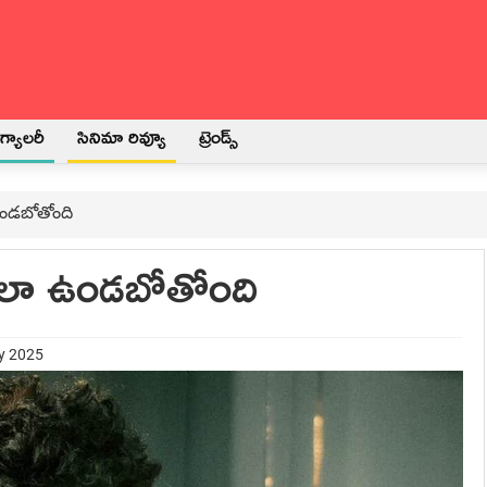
్యాలరీ
సినిమా రివ్యూ
ట్రెండ్స్
 ఉండబోతోంది
్ ఎలా ఉండబోతోంది
ry 2025