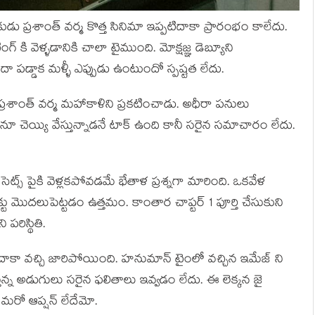
డు ప్రశాంత్ వర్మ కొత్త సినిమా ఇప్పటిదాకా ప్రారంభం కాలేదు.
్ కి వెళ్ళడానికి చాలా టైముంది. మోక్షజ్ఞ డెబ్యూని
దా పడ్డాక మళ్ళీ ఎప్పుడు ఉంటుందో స్పష్టత లేదు.
్రశాంత్ వర్మ మహాకాళిని ప్రకటించాడు. అధీరా పనులు
 చెయ్యి వేస్తున్నాడనే టాక్ ఉంది కానీ సరైన సమాచారం లేదు.
సెట్స్ పైకి వెళ్లకపోవడమే భేతాళ ప్రశ్నగా మారింది. ఒకవేళ
టు మొదలుపెట్టడం ఉత్తమం. కాంతార చాప్టర్ 1 పూర్తి చేసుకుని
 పరిస్థితి.
యి దాకా వచ్చి జారిపోయింది. హనుమాన్ టైంలో వచ్చిన ఇమేజ్ ని
ేస్తున్న అడుగులు సరైన ఫలితాలు ఇవ్వడం లేదు. ఈ లెక్కన జై
 మరో ఆప్షన్ లేదేమో.