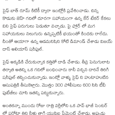
సైఫ్ బాత్ రూమ్ కిటికీ ద్వారా ఇంట్లోకి ప్రవేశించాడు. చిన్న
కొడుకు జెహ్ గదిలో దూరగా సహాయంగా ఉన్న కేర్ టేకర్ కేకలు
విని సైఫ్ పరుగులు పెడుతూ వచ్చాడు. పై ఫ్లోర్ లో మగ
సహాయకులు నలుగురు ఉన్నప్పటికీ భయంతో కిందకు రాలేదు.
దీంతో ఆయాగా ఉన్న ఆడమనిషిని కోటి డిమాండ్ చేశాడు విజయ్
దాస్ అలియాస్ షరీఫుల్.
సైఫ్ అక్కడికి చేరుకున్నాక కత్తితో దాడి చేశాడు. తీవ్ర పెనుగులాట
తర్వాత అతన్ని ఒక గదిలో బంధించారు కానీ వచ్చిన దారినే తిరిగి
షరీఫుల్ తప్పించుకున్నాడు. ఇంట్లో వాళ్ళు సైఫ్ ని హుటాహుటిన
ఆసుపత్రికి తీసుకెళ్లారు. మొత్తం 300 పోలీసులు 600 సిసి టీవీ
ఫుటేజీలు చూసి ఇతన్ని పట్టుకున్నారు.
అంతకన్నా ముందు రోజు రాత్రి వర్లీలోని ఒక పావ్ భాజీ సెంటర్
లో పరోటా తిని నీళ్లు తాగి యుపిఐ పేమెంట్ చేశాడు. అప్పుడు