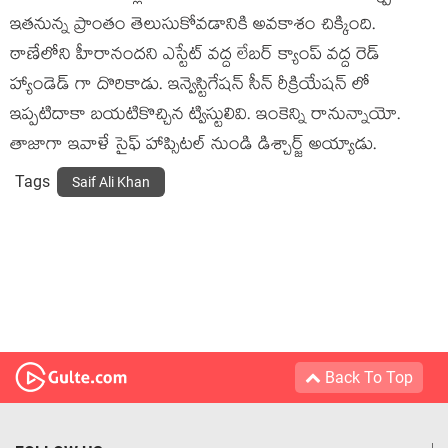
ఇతనున్న ప్రాంతం తెలుసుకోవడానికి అవకాశం చిక్కింది.
ఠాణేలోని హీరానందని ఎస్టేట్ వద్ద లేబర్ క్యాంప్ వద్ద రెడ్
హ్యాండెడ్ గా దొరికాడు. ఇన్వెస్టిగేషన్ సీన్ రీక్రియేషన్ లో
ఇప్పటిదాకా బయటికొచ్చిన ట్విస్టులివి. ఇంకెన్ని రానున్నాయో.
తాజాగా ఇవాళే సైఫ్ హాప్సిటల్ నుండి డిశ్చార్జ్ అయ్యాడు.
Tags
Saif Ali Khan
Back To Top