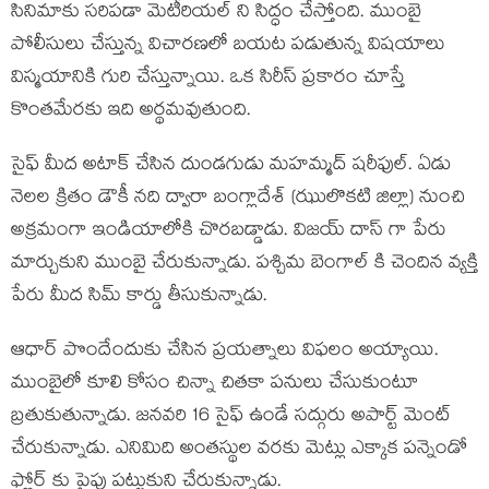
సినిమాకు సరిపడా మెటీరియల్ ని సిద్ధం చేస్తోంది. ముంబై
పోలీసులు చేస్తున్న విచారణలో బయట పడుతున్న విషయాలు
విస్మయానికి గురి చేస్తున్నాయి. ఒక సిరీస్ ప్రకారం చూస్తే
కొంతమేరకు ఇది అర్థమవుతుంది.
సైఫ్ మీద అటాక్ చేసిన దుండగుడు మహమ్మద్ షరీఫుల్. ఏడు
నెలల క్రితం డౌకీ నది ద్వారా బంగ్లాదేశ్ (ఝులొకటి జిల్లా) నుంచి
అక్రమంగా ఇండియాలోకి చొరబడ్డాడు. విజయ్ దాస్ గా పేరు
మార్చుకుని ముంబై చేరుకున్నాడు. పశ్చిమ బెంగాల్ కి చెందిన వ్యక్తి
పేరు మీద సిమ్ కార్డు తీసుకున్నాడు.
ఆధార్ పొందేందుకు చేసిన ప్రయత్నాలు విఫలం అయ్యాయి.
ముంబైలో కూలి కోసం చిన్నా చితకా పనులు చేసుకుంటూ
బ్రతుకుతున్నాడు. జనవరి 16 సైఫ్ ఉండే సద్గురు అపార్ట్ మెంట్
చేరుకున్నాడు. ఎనిమిది అంతస్థుల వరకు మెట్లు ఎక్కాక పన్నెండో
ఫ్లోర్ కు పైపు పట్టుకుని చేరుకున్నాడు.