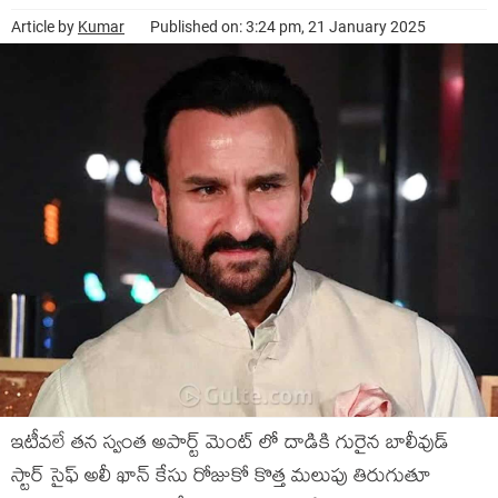
Article by
Kumar
Published on: 3:24 pm, 21 January 2025
ఇటీవలే తన స్వంత అపార్ట్ మెంట్ లో దాడికి గురైన బాలీవుడ్
స్టార్ సైఫ్ అలీ ఖాన్ కేసు రోజుకో కొత్త మలుపు తిరుగుతూ