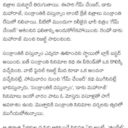
చిత్రాల చుట్టూనే తిరుగుతాయి. ఈసారి గేమ్ చేంజర్, డాకు
మహారాజ్, సంక్రాంతికి వస్తున్నాం లాంటి క్రేజీ చిత్రాలు సంక్రాంతి
రేసులో నిలిచాయి. వీటిలో ముందుగా రిలీజైన భారీ చిత్రం ‘గేమ్
చేంజర్’ ఆశించిన ఫలితాన్ని అందుకోలేకపోయింది. రెండో డాకు
మహారాజ్ మంచి రిజల్ట్ సాధించింది.
సంక్రాంతికి వస్తున్నాం ఎవ్వరూ ఊహించని స్థాయిలో బ్లాక్ బస్టర్
అయింది. ఐతే సంక్రాంతి సినిమాల కథ ఈ వీకెండ్‌తో ఒక కొలిక్కి
వచ్చేసింది. వాటి ఫైనల్ రిజల్ట్ మీద కూడా ఒక అంచనా
వచ్చేసినట్లే. సోమవారం నుంచి ‘గేమ్ చేంజర్’ కథ ముగిసినట్లే
భావిస్తున్నారు. ‘సంక్రాంతికి వస్తున్నాం’, ‘డాకు మహారాజ్’
సినిమాలు ఇంకో వారం పాటు ఓ మోస్తరు వసూళ్లతో సాగే
అవకాశం ఉంది. మొత్తానికి సంక్రాంతి సినిమాల చర్చలకు త్వరలో
ముగియబోతున్నాయి.