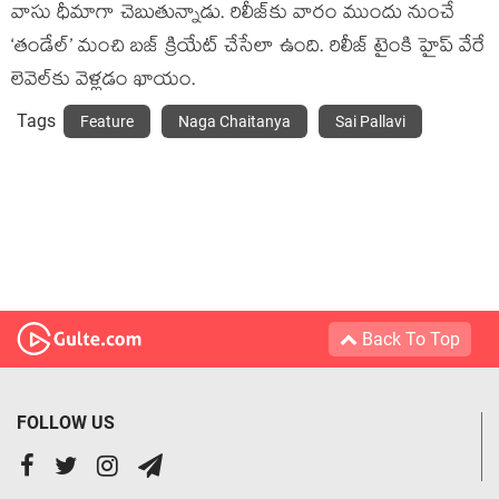
వాసు ధీమాగా చెబుతున్నాడు. రిలీజ్‌కు వారం ముందు నుంచే
‘తండేల్’ మంచి బజ్ క్రియేట్ చేసేలా ఉంది. రిలీజ్ టైంకి హైప్ వేరే
లెవెల్‌కు వెళ్లడం ఖాయం.
Tags
Feature
Naga Chaitanya
Sai Pallavi
Back To Top
FOLLOW US