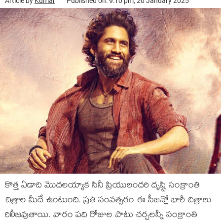
Article by
Kumar
Published on: 9:10 pm, 20 January 2025
కొత్త ఏడాది మొదలయ్యాక సినీ ప్రియులందరి దృష్టి సంక్రాంతి
చిత్రాల మీదే ఉంటుంది. ప్రతి సంవత్సరం ఈ సీజన్లో భారీ చిత్రాలు
రిలీజవుతాయి. వారం పది రోజుల పాటు చర్చలన్నీ సంక్రాంతి