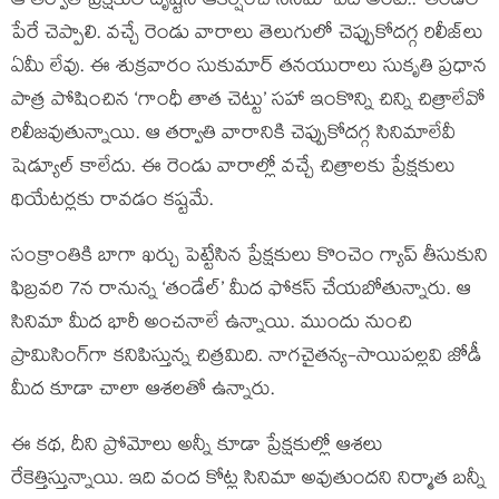
ఆ తర్వాత ప్రేక్షకుల దృష్టిని ఆకర్షించే సినిమా ఏది అంటే.. ‘తండేల్’
పేరే చెప్పాలి. వచ్చే రెండు వారాలు తెలుగులో చెప్పుకోదగ్గ రిలీజ్‌లు
ఏమీ లేవు. ఈ శుక్రవారం సుకుమార్ తనయురాలు సుకృతి ప్రధాన
పాత్ర పోషించిన ‘గాంధీ తాత చెట్టు’ సహా ఇంకొన్ని చిన్ని చిత్రాలేవో
రిలీజవుతున్నాయి. ఆ తర్వాతి వారానికి చెప్పుకోదగ్గ సినిమాలేవీ
షెడ్యూల్ కాలేదు. ఈ రెండు వారాల్లో వచ్చే చిత్రాలకు ప్రేక్షకులు
థియేటర్లకు రావడం కష్టమే.
సంక్రాంతికి బాగా ఖర్చు పెట్టేసిన ప్రేక్షకులు కొంచెం గ్యాప్ తీసుకుని
ఫిబ్రవరి 7న రానున్న ‘తండేల్’ మీద ఫోకస్ చేయబోతున్నారు. ఆ
సినిమా మీద భారీ అంచనాలే ఉన్నాయి. ముందు నుంచి
ప్రామిసింగ్‌గా కనిపిస్తున్న చిత్రమిది. నాగచైతన్య-సాయిపల్లవి జోడీ
మీద కూడా చాలా ఆశలతో ఉన్నారు.
ఈ కథ, దీని ప్రోమోలు అన్నీ కూడా ప్రేక్షకుల్లో ఆశలు
రేకెత్తిస్తున్నాయి. ఇది వంద కోట్ల సినిమా అవుతుందని నిర్మాత బన్నీ