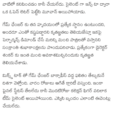
వాటిలో కనిపించడం కానీ చేయలేదు. సైలెంట్ గా ఇన్స్ టా ద్వారా
ఒక ఓపెన్ లెటర్ పెట్టేసి మూవాన్ అయిపోయాడు.
గేమ్ ఛేంజర్ కు తన హృదయంలో ప్రత్యేక స్థానం ఉంటుందని,
అందరూ ఎంతో కష్టపడ్డారని కృతజ్ఞతలు తెలియజేస్తూ ఇకపై
పెర్ఫార్మన్స్ డిమాండ్ చేసే మరిన్ని మంచి పాత్రలతో వస్తానని
సంక్రాంతి శుభాకాంక్షలను పొందుపరిచాడు. ప్రత్యేకంగా డైరెక్టర్
శంకర్ కు ఇంత మంచి అవకాశమిచ్చినందుకు కృతజ్ఞత
తెలియచేశాడు.
మిక్స్డ్ టాక్ తో గేమ్ ఛేంజర్ బాక్సాఫీస్ వద్ద ఫలితం తేల్చుకునే
దిశగా వెళ్తోంది. వారం రోజులు ఆగితే క్లారిటీ వస్తుంది. ఇంకా
ఫైనల్ స్టేటస్ తేలలేదు కానీ మొదటిరోజు కలెక్షన్ ఫిగర్ వదిలాక
టీమ్ సైలెంట్ అయిపోయింది. ఎస్విసి బృందం ఎలాంటి ఈవెంట్లు
చేయలేదు.