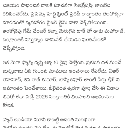
విజయం సాధించిన దానికి సూచనగా సెలబ్రేషన్స్ లాంటివి
కనిపించలేదు. పైపెచ్చు హెచ్డి ప్రింట్ పైరసీ రాద్ధాంతం తలనొప్పిగా
మారడంతో వ్యవహారం సైబర్ క్రైమ్ దాకా వెళ్ళిపోయింది.
ఇంకోవైపు గేమ్ ఛేంజర్ కన్నా మెరుగైన టాక్ తో డాకు మహారాజ్,
సంక్రాంతికి వస్తున్నాం డామినేట్ చేయడం ఫలితమేంటో
చెప్పేస్తోంది.
ఇక మెగా ఫ్యాన్స్ దృష్టి ఆర్సి 16 వైపు వెళ్తోంది. ప్రకటన దశ నుంచే
బుచ్చిబాబు దీని గురించి మాములు అంచనాలు రేపలేదు. ఏఆర్
రెహమాన్, శివ రాజ్ కుమార్, జాన్వీ కపూర్ లాంటి పేర్లు క్రేజ్ ని
అమాంతం పెంచేశాయి. వీలైనంత త్వరగా పూర్తి చేసి ఈ ఏడాది
చివర్లో లేదా వచ్చే 2026 సంక్రాంతికి దింపాలని అభిమానుల
కోరిక.
ప్యాన్ ఇండియా మూవీ కాబట్టి అదంత సులభంగా