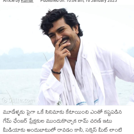
Article by
Kumar
Published on: 10:04 am, 16 January 2025
మూడేళ్ళకు పైగా ఒకే సినిమాకు కేటాయించి ఎంతో కష్టపడిన
గేమ్ ఛేంజర్ ప్రేక్షకుల ముందుకొచ్చాక రామ్ చరణ్ ఇటు
మీడియాకు అందుబాటులో రావడం కానీ, సక్సెస్ మీట్ లాంటి