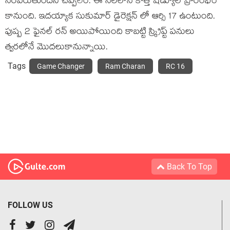
నెరవేరుతుందని చెప్పలేం. ఈ నెలలోనే కొత్త షెడ్యూల్ ప్రారంభం
కానుంది. ఇదయ్యాక సుకుమార్ డైరెక్షన్ లో ఆర్సి 17 ఉంటుంది.
పుష్ప 2 ఫైనల్ రన్ అయిపోయింది కాబట్టి స్క్రిప్ట్ పనులు
త్వరలోనే మొదలుకానున్నాయి.
Tags
Game Changer
Ram Charan
RC 16
Back To Top
FOLLOW US