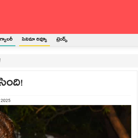
్యాలరీ
సినిమా రివ్యూ
ట్రెండ్స్
!
సింది!
y 2025