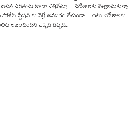
ించిన షరతును కూడా ఎత్తివేస్తూ… విదేశాలకు వెళ్లాలనుకున్నా
టు పోలీస్ స్టేషన్ కు వెళ్లే అవసరం లేకుండా… ఇటు విదేశాలకు
 ఊరట లభించిందని చెప్పక తప్పదు.