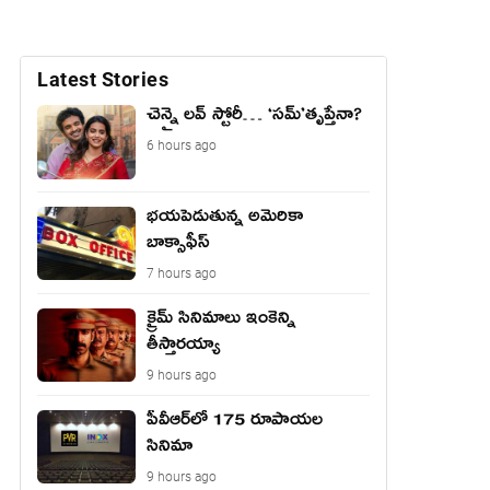
Latest Stories
చెన్నై లవ్ స్టోరీ… ‘సమ్’తృప్తేనా?
6 hours ago
భయపెడుతున్న అమెరికా
బాక్సాఫీస్
7 hours ago
క్రైమ్ సినిమాలు ఇంకెన్ని
తీస్తారయ్యా
9 hours ago
పీవీఆర్‌లో 175 రూపాయల
సినిమా
9 hours ago