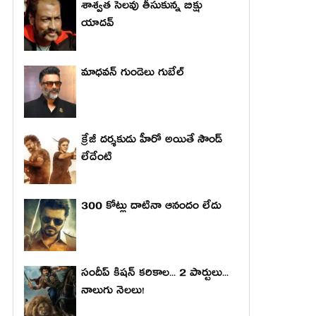
శాశ్వత సెలవు తీసుకున్న బిక్షు
యాదవ్
మాధ‌వ‌న్ గుండెలు గుబేల్‌
క్రేజీ దర్శకుడు హీరో అయితే సౌండ్
లేదేంటి
300 కోట్లు దాటినా ఆనందం లేదు
సందీప్ కిషన్ కరికాల... 2 పార్టులు...
నాలుగు నెలలు!