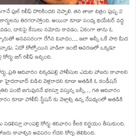
ంగానే ఫుల్ రిలీఫ్ దొరికిందని చెప్పాలి. తన తాజా చిత్రం పుష్ప 2
ికార్డులను తిరగరాస్తోంది. అయినా కూడా సంధ్య థియేటర్ వద్ద
ోవడం, దానిపై కేసులు నమోదు కావడం, ఏకంగా తాను ఓ
ర్కారుతో అనవసరంగా రేగిన వివాదం… ఇలా అన్నీ ఒకే సారి మీద
న్నాడు. ఏదో కోల్పోయిన వాడిలా ఇంటి ఆవరణలో ఒక్కడూ
ర్టు బిగ్ రిలీఫ్ ఇచ్చింది.
ి కోర్టు..ప్రతి ఆదివారం చిక్కడపల్లి పోలీసుల ఎదుట హాజరు కావాలని
డా హైదరాబాద్ విడిచి వెళ్లరాదని కూడా అతడికి ఓ కండీషన్
ితిని పంటి బిగువుననే భరిస్తూ వస్తున్న బన్నీ… గత ఆదివారం
ఆదివారం కూడా పోలీస్ స్టేషన్ కు వెళ్లాల్సి ఉన్న నేపథ్యంలో అతడికి
ు సడలిస్తూ నాంపల్లి కోర్టు శనివారం కీలక నిర్ణయం తీసుకుంది.
ాజరు కావాల్సిన అవసరం లేదని కోర్టు తెలిపింది.