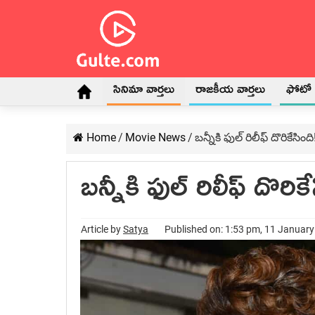
సినిమా వార్తలు
రాజకీయ వార్తలు
ఫోటో గ
Home
/
Movie News
/
బన్నీకి ఫుల్ రిలీఫ్ దొరికేసింది
బన్నీకి ఫుల్ రిలీఫ్ దొరికే
Article by
Satya
Published on: 1:53 pm, 11 Januar