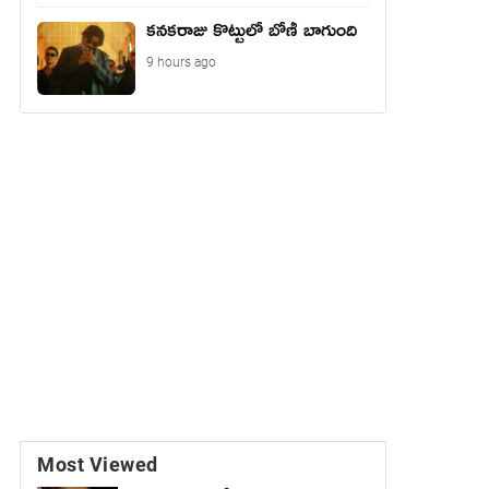
కనకరాజు కొట్టులో బోణీ బాగుంది
9 hours ago
Most Viewed