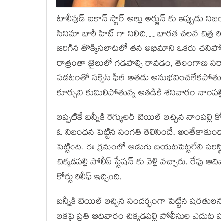
టాలీవుడ్ ఐకాన్ స్టార్ అల్లు అర్జున్ కు ఇప్పుడు నిజ
సినిమా భారీ హిట్ గా నిలిచి… భారత చలన చిత్ర ర
జరిగిన తొక్కిసలాటలో తన అభిమాని ఒకరు చనిప
రాత్రంతా జైలులో గడపాల్సి రావడం, తెలంగాణ స
పడటంతో సక్సెస్ ఫీల్ అతడు అనుభవించలేకపోతు
కూర్చుని కుమిలిపోతున్న అతడికి శనివారం నాంపల్లి కో
ఇప్పటికే బన్నీకి రెగ్యులర్ బెయిల్ ఇచ్చిన నాంపల్ల
ఓ నిబంధన పెట్టిన సంగతి తెలిసిందే. అంతేకాకుం
పెట్టింది. ఈ క్రమంలో అడుగు బయటపెట్టలేని పరిస్థ
చిక్కడపల్లి పోలీస్ స్టేషన్ కు వెళ్లి వచ్చారు. రేపు 
కోర్టు రిలీఫ్ ఇచ్చింది.
బన్నీకి బెయిల్ ఇచ్చిన సందర్భంగా పెట్టిన షరతులన
ఇకపై ప్రతి ఆదివారం చిక్కడపల్లి పోలీసుల ఎదుట హ