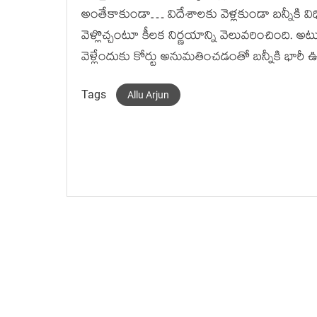
అంతేకాకుండా… విదేశాలకు వెళ్లకుండా బన్నీకి విధ
వెళ్లొచ్చంటూ కీలక నిర్ణయాన్ని వెలువరించింది. అ
వెళ్లేందుకు కోర్టు అనుమతించడంతో బన్నీకి భారీ
Tags
Allu Arjun