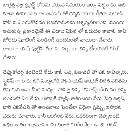
జాగ్రత్త వల్ల స్క్రిప్ట్ కోసమే ఎక్కువ సమయం ఖర్చు పెట్టేశాడు. అది
కూడా ఊహించని కాంబినేషన్ తో దర్శకురాలిగా గీతూ మోహన్
దాస్ ని ఎంచుకోవడం అభిమానులను ఆశ్చర్యపరిచింది. ముందు
అనుకున్న ప్రకారమైతే ఈ ఏడాది ఏప్రిల్ లో విడుదల కావాలి. కానీ
బోలెడు షూటింగ్ పెండింగ్ ఉండటంతో వాయిదా వేశారు.
తాజాగా యష్ పుట్టినరోజు సందర్భంగా చిన్న టీజరొకటి రిలీజ్
చేశారు.
చెప్పుకోదగ్గ కంటెంట్ లేదు కానీ చిన్న విజువల్ తో పని కానిచ్చారు.
స్టైలిష్ గా కారు దిగి పబ్బులోకి వెళ్లిన యష్ అక్కడో విదేశీ వనితను
తీసుకుని ఆమె మీద మద్యం పోస్తూ చిన్న రొమాన్స్ చేయడం తప్ప
అందులో ఏం లేదు. నిజానికి ఫ్యాన్స్ ఆశించింది వేరు. పెద్ద బిల్డప్,
భారీ ఎలివేషన్ తో అంచనాలు పెంచేలా ఏదైనా గ్లిమ్ప్స్ ఇస్తారని
ఎదురు చూశారు. కానీ జరిగింది వేరు. ఒకరకంగా చెప్పాలంటే
అధిక శాతం అభిమానులను నిరాశ కలిగించేలా ఉంది. గెటప్,