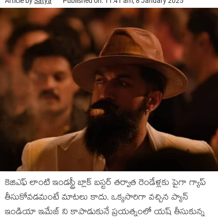
Article by
Satya
Published on: 11:41 am, 8 January 2025
కెజిఎఫ్ లాంటి ఇండస్ట్రీ బ్లాక్ బస్టర్ తర్వాత రెండేళ్లకు పైగా గ్యాప్
తీసుకోవడమంటే మాటలు కాదు. ఒక్కసారిగా వచ్చిన ప్యాన్
ఇండియా ఇమేజ్ ని కాపాడుకునే ప్రయత్నంలో యష్ తీసుకున్న