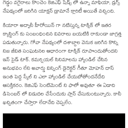
గెడ్డం వగైరాలు కొంచెం కెజిఎఫ్ షేడ్స్ లో ఉన్నా మాఫియా, డ్రగ్స్
నేపథ్యంలో జరిగిన యాక్షన్ డ్రామానే క్లారిటీ అయితే వచ్చింది.
కియారా అద్వానీ హీరోయిన్ గా నటిస్తున్న టాక్సిక్ లో ఇతర
క్యాస్టింగ్ కు సంబంధించిన వివరాలు బయటికి రాకుండా జాగ్రత్త
పడుతున్నారు. గోవా నేపథ్యంలో దశాబ్దాల వెనుక జరిగిన కొన్ని
నిజ జీవిత సంఘటనల ఆధారంగా టాక్సిక్ రూపొందుతోందని
ఇన్ సైడ్ టాక్. కమర్షియల్ సినిమాలను హ్యాండిల్ చేసిన
అనుభవం లేని అవార్డు విన్నింగ్ డైరెక్టర్ గీతూ మోహన్ దాస్
ఇంత పెద్ద స్కేల్ ని ఎలా హ్యాండిల్ చేయబోతోందనేదేది
ఆసక్తికరం. కెజిఎఫ్ సెంటిమెంట్ ని ఫాలో అవుతూ ఈ ఏడాది
డిసెంబర్ లో విడుదల చేసేందుకు ప్లాన్ చేసుకుంటున్నారు. కానీ
ఖచ్చితంగా చేస్తారా లేదానేది చెప్పలేం.