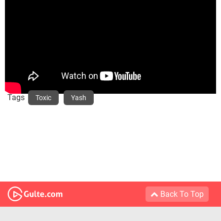
Tags
Toxic
Yash
Back To Top