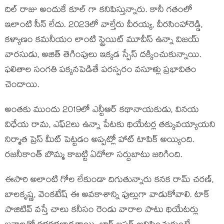
దిల్ రాజు అందుకే కూల్ గా కనిపిస్తున్నారు. కానీ గతంలో
ఇలాంటి సీన్ లేదు. 2023లో వాల్తేరు వీరయ్య, వీరసింహారెడ్డి,
కళ్యాణం కమనీయం లాంటి స్ట్రెయిట్ మూవీస్ ఉన్నా విజయ్
వారసుడు, అజిత్ తెగింపులు ఇక్కడ స్పేస్ దక్కించుకున్నాయి.
ఫలితాల సంగతి పక్కనపెడితే పరస్పరం వసూళ్లు ప్రభావితం
చెందాయి.
అంతకు ముందు 2019లో ఎన్టీఆర్ కథానాయకుడు, వినయ
విధేయ రామ, ఎఫ్2లు ఉన్నా పేటకు థియేటర్ల తక్కువయ్యాయని
నిర్మాత ప్రెస్ మీట్ పెట్టడం అప్పట్లో హాట్ టాపిక్ అయ్యింది.
రజనీకాంత్ బొమ్మ కాబట్టి ఏదోలా సర్దుబాటు జరిగింది.
ఈసారి అలాంటి గోల లేకుండా దిగుతున్నారు కనక రామ్ చరణ్,
బాలకృష్ణ, వెంకటేష్ ఈ అవకాశాన్ని ఫుల్లుగా వాడుకోవాలి. టాక్
పాజిటివ్ వస్తే చాలు కనీసం రెండు వారాల పాటు థియేటర్లు