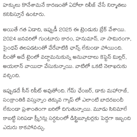
హక్కులు కొనేశామనే కారణంతో ఏదోలా రిలీజ్ చేసే నిర్మాతలు
కనిపిస్తూనే ఉంటారు.
అయితే గత ఏడాది, ఇప్పుడీ 2025 ఈ ట్రెండుకు బ్రేక్ వేశాయి.
2024 జనవరిలో గుంటూరు కారం, హనుమాన్, నా సామిరంగా,
సైంధవ్ తలపడటంతో వేరేవాటికి ఛాన్స్ లేకుండా పోయింది.
దీంతో అదే టైంలో వద్దామనుకున్న అనువాదాలు కెప్టెన్ మిల్లర్,
అయలాన్ వాయిదా వేసుకున్నాయి. వాటిలో ఒకటి నెలాఖరుకు
వచ్చింది.
ఇప్పుడదే సీన్ రిపీట్ అవుతోంది. గేమ్ ఛేంజర్, డాకు మహారాజ్,
సంక్రాంతికి వస్తున్నాం తక్కువ గ్యాప్ లో ఎలాంటి బాదరబందీ
లేకుండా ప్రశాంతంగా బరిలో దిగుతున్నాయి. మూడు సినిమాలే
కాబట్టి సరిపడా స్క్రీన్లు సర్దటంలో డిస్ట్రిబ్యూటర్లకు పెద్దగా ఇబ్బంది
ఎదురు కాకపోవచ్చు.