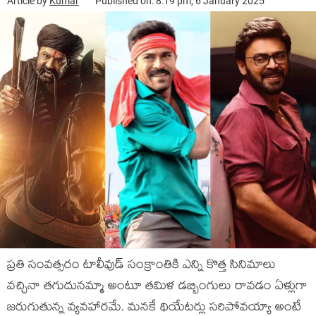
Article by
Kumar
Published on: 8:19 pm, 6 January 2025
ప్రతి సంవత్సరం టాలీవుడ్ సంక్రాంతికి ఎన్ని కొత్త సినిమాలు
వచ్చినా తగుదునమ్మా అంటూ తమిళ డబ్బింగులు రావడం ఏళ్లుగా
జరుగుతున్న వ్యవహారమే. మనకే థియేటర్లు సరిపోవయ్యా అంటే