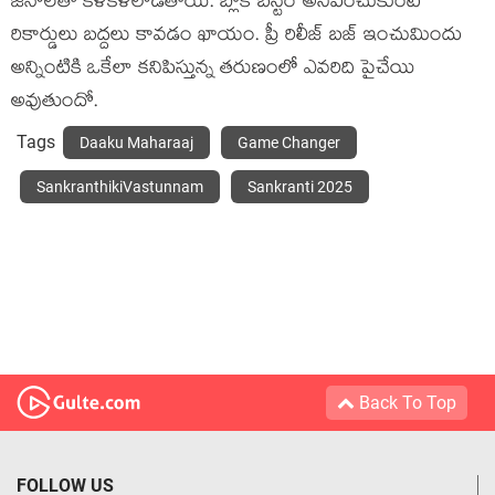
జనాలతో కళకళలాడతాయి. బ్లాక్ బస్టర్ అనిపించుకుంటే
రికార్డులు బద్దలు కావడం ఖాయం. ప్రీ రిలీజ్ బజ్ ఇంచుమిందు
అన్నింటికి ఒకేలా కనిపిస్తున్న తరుణంలో ఎవరిది పైచేయి
అవుతుందో.
Tags
Daaku Maharaaj
Game Changer
SankranthikiVastunnam
Sankranti 2025
Back To Top
FOLLOW US