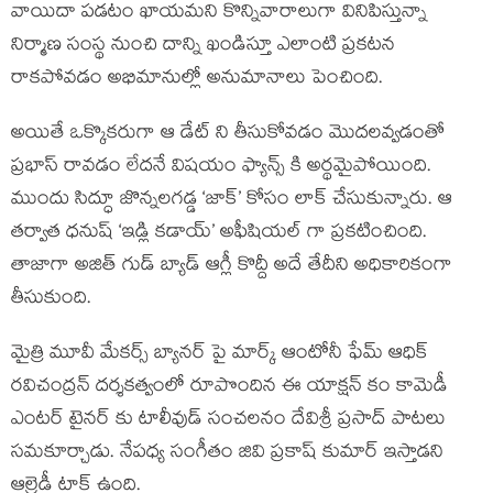
వాయిదా పడటం ఖాయమని కొన్నివారాలుగా వినిపిస్తున్నా
నిర్మాణ సంస్థ నుంచి దాన్ని ఖండిస్తూ ఎలాంటి ప్రకటన
రాకపోవడం అభిమానుల్లో అనుమానాలు పెంచింది.
అయితే ఒక్కొకరుగా ఆ డేట్ ని తీసుకోవడం మొదలవ్వడంతో
ప్రభాస్ రావడం లేదనే విషయం ఫ్యాన్స్ కి అర్థమైపోయింది.
ముందు సిద్ధూ జొన్నలగడ్డ ‘జాక్’ కోసం లాక్ చేసుకున్నారు. ఆ
తర్వాత ధనుష్ ‘ఇడ్లి కడాయ్’ అఫీషియల్ గా ప్రకటించింది.
తాజాగా అజిత్ గుడ్ బ్యాడ్ ఆగ్లీ కొద్దీ అదే తేదీని అధికారికంగా
తీసుకుంది.
మైత్రి మూవీ మేకర్స్ బ్యానర్ పై మార్క్ ఆంటోనీ ఫేమ్ ఆధిక్
రవిచంద్రన్ దర్శకత్వంలో రూపొందిన ఈ యాక్షన్ కం కామెడీ
ఎంటర్ టైనర్ కు టాలీవుడ్ సంచలనం దేవిశ్రీ ప్రసాద్ పాటలు
సమకూర్చాడు. నేపధ్య సంగీతం జివి ప్రకాష్ కుమార్ ఇస్తాడని
ఆల్రెడీ టాక్ ఉంది.