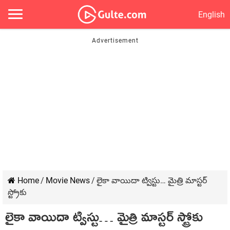
English
Home
/
Movie News
/
లైకా వాయిదా ట్విస్టు… మైత్రి మాస్టర్
స్ట్రోకు
లైకా వాయిదా ట్విస్టు… మైత్రి మాస్టర్ స్ట్రోకు