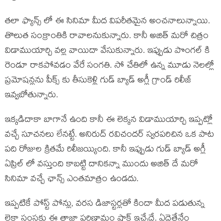
తలా ఫ్యాన్స్ లో ఈ సినిమా మీద విపరీతమైన అంచనాలున్నాయి.
తొలుత సంక్రాంతికి రావాలనుకున్నారు. కానీ అజిత్ మరో చిత్రం
విడాముయార్చి వల్ల వాయిదా వేసుకున్నారు. ఇప్పుడు పొంగల్ కి
రెండూ రాకపోవడం వేరే సంగతి. సో చేతిలో ఉన్న మూడు నెలల్లో
ప్రమోషన్లను పీక్స్ కు తీసుకెళ్లి గుడ్ బ్యాడ్ అగ్లీ గ్రాండ్ రిలీజ్
ఇవ్వబోతున్నారు.
ఇక్కడిదాకా బాగానే ఉంది కానీ ఈ లెక్కన విడాముయార్చి ఇప్పట్లో
వచ్చే సూచనలు లేనట్టే. అనిరుద్ రవిచందర్ స్వరపరిచిన ఒక పాట
పది రోజుల క్రితమే రిలీజయ్యింది. కానీ ఇప్పుడు గుడ్ బ్యాడ్ అగ్లీ
ఏప్రిల్ లో వస్తుంది కాబట్టి దానికన్నా ముందు అజిత్ దే మరో
సినిమా వచ్చే ఛాన్స్ ఎంతమాత్రం ఉండదు.
ఇప్పటికే పోస్ట్ పోన్లు, వరస డిజాస్టర్లతో కిందా మీద పడుతున్న
లైకా సంస్థకు ఈ తాజా పరిణామం షాక్ ఇచ్చేదే. ఏదైతేనేం