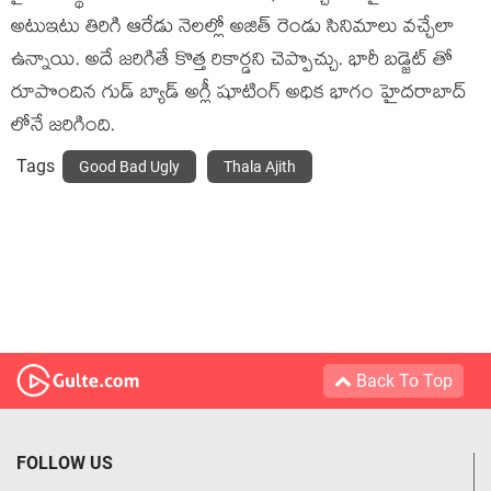
అటుఇటు తిరిగి ఆరేడు నెలల్లో అజిత్ రెండు సినిమాలు వచ్చేలా
ఉన్నాయి. అదే జరిగితే కొత్త రికార్డని చెప్పొచ్చు. భారీ బడ్జెట్ తో
రూపొందిన గుడ్ బ్యాడ్ అగ్లీ షూటింగ్ అధిక భాగం హైదరాబాద్
లోనే జరిగింది.
Tags
Good Bad Ugly
Thala Ajith
Back To Top
FOLLOW US