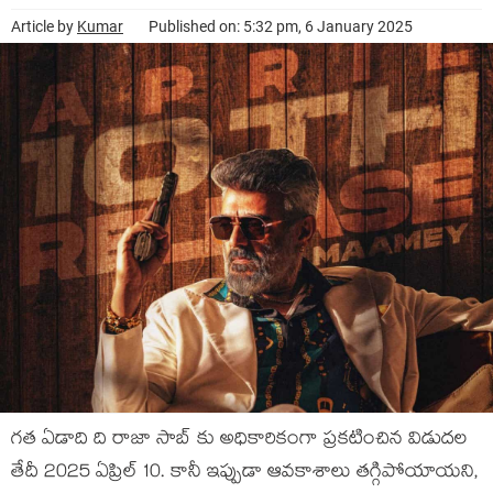
Article by
Kumar
Published on: 5:32 pm, 6 January 2025
గత ఏడాది ది రాజా సాబ్ కు అధికారికంగా ప్రకటించిన విడుదల
తేదీ 2025 ఏప్రిల్ 10. కానీ ఇప్పుడా ఆవకాశాలు తగ్గిపోయాయని,