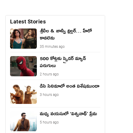
Latest Stories
శ్రీలీల & జాన్వీ థ్రిల్లర్… హీరో
కావలెను
35 minutes ago
500 కోట్లకు స్పైడర్ మ్యాన్
పరుగులు
2 hours ago
డిసి సినిమాలో అంత విశేషముందా
3 hours ago
మధ్య వయసులో ‘విశ్వనాథ్’ ప్రేమ
5 hours ago