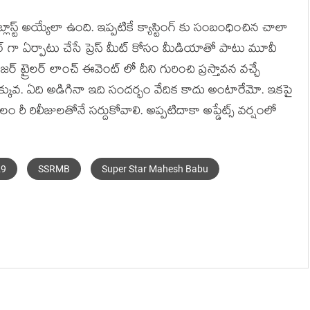
లాస్ట్ అయ్యేలా ఉంది. ఇప్పటికే క్యాస్టింగ్ కు సంబంధించిన చాలా
 గా ఏర్పాటు చేసే ప్రెస్ మీట్ కోసం మీడియాతో పాటు మూవీ
ట్రైలర్ లాంచ్ ఈవెంట్ లో దీని గురించి ప్రస్తావన వచ్చే
ఎక్కువ. ఏది అడిగినా ఇది సందర్భం వేదిక కాదు అంటారేమో. ఇకపై
ీ రిలీజులతోనే సర్దుకోవాలి. అప్పటిదాకా అప్డేట్స్ వర్షంలో
29
SSRMB
Super Star Mahesh Babu