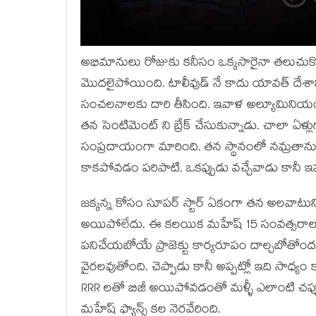
అభిమానులు రోజుకు కనీసం ఒక్కసారైనా తలుచుకో
మొదలైపోయింది. టాలీవుడ్ నే కాదు యావత్ దేశాన్
సంచలనాలకు దారి తీసింది. ఇవాళ అల్యూమినియం ఫ
తన సెంటిమెంట్ ని బ్రేక్ చేసుకున్నాడు. చాలా ఏళ
సంప్రదాయంగా మారింది. తన స్థానంలో నమ్రతాన
కాకపోవడం పరిపాటి. ఒకప్పుడు వచ్చేవాడు కానీ ఇప్
జక్కన్న కోసం సూపర్ స్టార్ ఏకంగా తన అలవాటుని
అయిపోలేదు. ఈ కలయిక మహేష్ 15 సంవత్సరాల స
పనిచేయబోయే ప్రాజెక్టు కార్యరూపం దాల్చబోతోందంటూ
వైరలవుతోంది. చెప్పాడు కానీ అప్పట్లో ఇది సాధ్యం
RRR లతో బిజీ అయిపోవడంతో మళ్ళీ ఎలాంటి చప్పుడ
మహేష్ ఫ్యాన్స్ కల నెరవేరింది.