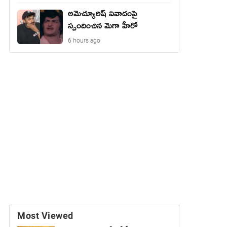
అమెచ్యూరిష్ వివాదంపై
స్పందించిన మెగా హీరో
6 hours ago
Most Viewed