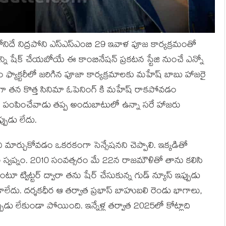
నిదే నిద్రపోని ఎస్ఎస్ఎంబి 29 ఇవాళ పూజ కార్యక్రమంతో
ని షేక్ చేయబోయే ఈ కాంబినేషన్ ప్రకటన స్టేజి నుంచే ఎన్నో
్యాక్టరీలో జరిగిన పూజా కార్యక్రమాలకు మహేష్ బాబు హాజరై
్లుగా తన కొత్త సినిమా ఓపెనింగ్ కి మహేష్ రాకపోవడం
ు పంపించేవాడు తప్ప అందుబాటులో ఉన్నా సరే హాజరు
పుడు లేదు.
 మార్చుకోవడం ఒకరకంగా సెన్సేషనని చెప్పాలి. ఇక్కడితో
్వప్నం. 2010 సంవత్సరం మే 22న రాజమౌళితో తాను కలిసి
 ట్విట్టర్ ద్వారా తను షేర్ చేసుకున్న గుడ్ న్యూస్ ఇప్పుడు
 కాలేదు. దర్శకధీర ఆ తర్వాత ప్రభాస్ బాహుబలి రెండు భాగాలు,
ు లేకుండా పోయింది. ఇన్నేళ్ల తర్వాత 2025లో కోట్లాది