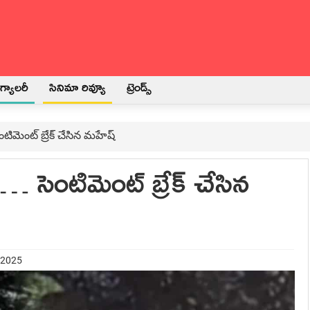
్యాలరీ
సినిమా రివ్యూ
ట్రెండ్స్
టిమెంట్ బ్రేక్ చేసిన మహేష్
 సెంటిమెంట్ బ్రేక్ చేసిన
 2025