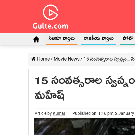
సినిమా వార్తలు
రాజకీయ వార్తలు
ఫోటో గ
Home
/
Movie News
/
15 సంవత్సరాల స్వప్నం… సెం
15 సంవత్సరాల స్వప్నం…
మహేష్
Article by
Kumar
Published on: 1:16 pm, 2 January