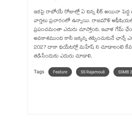
ఇకపై రాబోయే రోజుల్లో ఏ చిన్న లీక్ అయినా పెద్ద బ్
వార్తలు ప్రచారంలో ఉన్నాయి. రాజమౌళి అఫీషియల్
ప్రపంచమంతా ఎదురు చూస్తోంది. ఇవాళ గేమ్ ఛేంజర్ 
అవకాశముంది కానీ జక్కన్న తప్పించుకునే ఛాన్సే 
2027 దాకా థియేటర్లో మహేష్ ని చూడాలంటె కేవలం ర
తడిసేందుకు ఎదురు చూడాలి.
Tags
Feature
SS Rajamouli
SSMB 