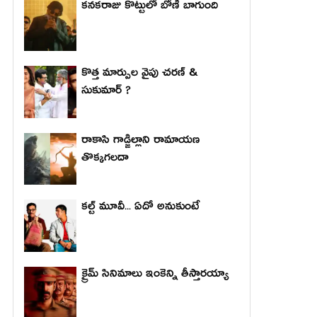
కనకరాజు కొట్టులో బోణీ బాగుంది
కొత్త మార్పుల వైపు చరణ్ &
సుకుమార్ ?
రాకాసి గాడ్జిల్లాని రామాయణ
తొక్కగలదా
కల్ట్ మూవీ... ఏదో అనుకుంటే
క్రైమ్ సినిమాలు ఇంకెన్ని తీస్తారయ్యా