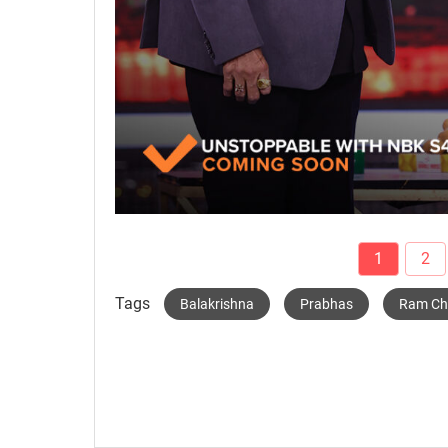
1
2
Tags
Balakrishna
Prabhas
Ram Ch