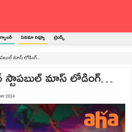
్యాలరీ
సినిమా రివ్యూ
ట్రెండ్స్
ాపబుల్ మాస్ లోడింగ్…
 స్టాపబుల్ మాస్ లోడింగ్…
ber 2024