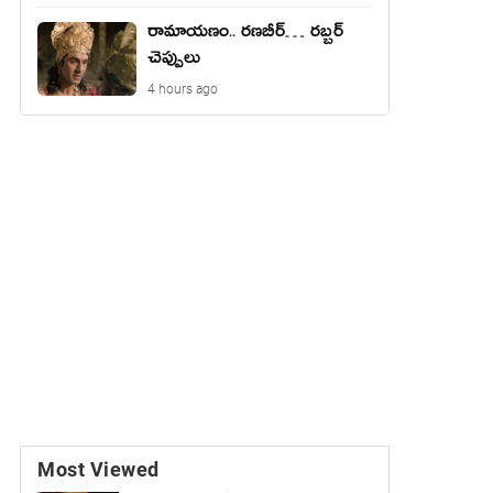
రామాయ‌ణం.. ర‌ణ‌బీర్… ర‌బ్బ‌ర్
చెప్పులు
4 hours ago
Most Viewed