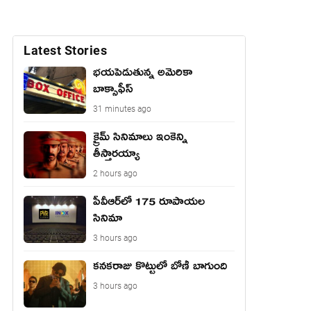
Latest Stories
భయపెడుతున్న అమెరికా
బాక్సాఫీస్
31 minutes ago
క్రైమ్ సినిమాలు ఇంకెన్ని
తీస్తారయ్యా
2 hours ago
పీవీఆర్‌లో 175 రూపాయల
సినిమా
3 hours ago
కనకరాజు కొట్టులో బోణీ బాగుంది
3 hours ago