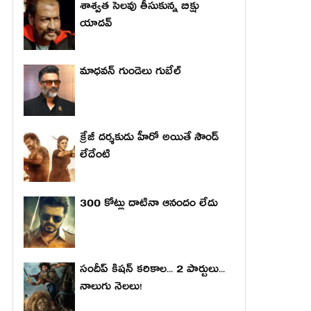
శాశ్వత సెలవు తీసుకున్న బిక్షు
యాదవ్
మాధ‌వ‌న్ గుండెలు గుబేల్‌
క్రేజీ దర్శకుడు హీరో అయితే సౌండ్
లేదేంటి
300 కోట్లు దాటినా ఆనందం లేదు
సందీప్ కిషన్ కరికాల... 2 పార్టులు...
నాలుగు నెలలు!