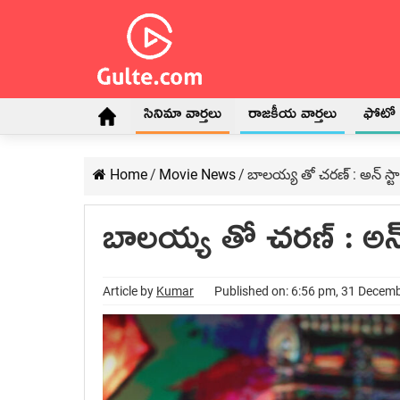
సినిమా వార్తలు
రాజకీయ వార్తలు
ఫోటో గ
Home
/
Movie News
/
బాలయ్య తో చరణ్ : అన్ స్ట
బాలయ్య తో చరణ్ : అన్
Article by
Kumar
Published on: 6:56 pm, 31 Decem