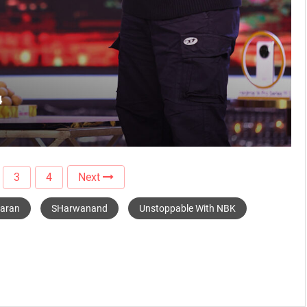
3
4
Next
aran
SHarwanand
Unstoppable With NBK