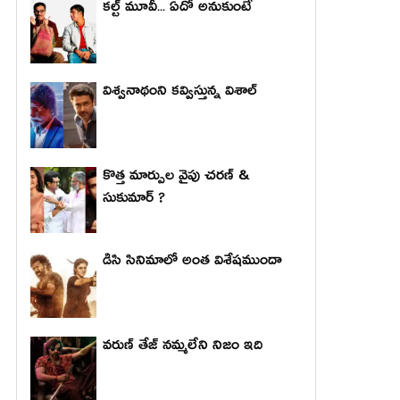
కల్ట్ మూవీ... ఏదో అనుకుంటే
విశ్వనాథంని కవ్విస్తున్న విశాల్
కొత్త మార్పుల వైపు చరణ్ &
సుకుమార్ ?
డిసి సినిమాలో అంత విశేషముందా
వరుణ్ తేజ్ నమ్మలేని నిజం ఇది