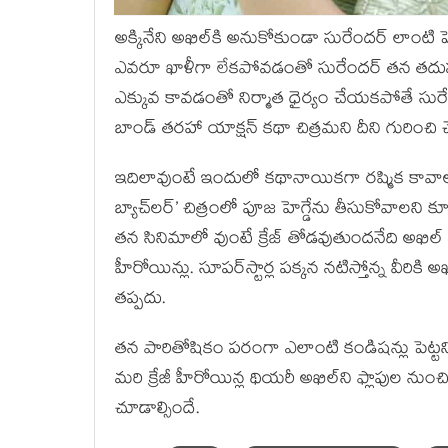
అక్కినేని అఖిల్‍కి అనుకోకుండా సురేందర్‍ లాంటి పె
ఎవరూ ఖాళీగా లేకపోవడంతో సురేందర్‍ తన తదుపరి చిత
ఎక్కువ కావడంతో నిర్మాత ధైర్యం చేయకపోతే సురేం
బాండ్‍ తరహా యాక్షన్‍ కథా చిత్రమని దీని గురించి 
ఇదిలావుంటే ఇందులో కథానాయికగా రష్మిక కావాలని
బ్యాచ్‍లర్‍’ చిత్రంలో పూజ హెగ్డేను తీసుకోవాలని క
తన సినిమాలో వుంటే క్రేజ్‍ తోడవుతుందనేది అఖిల్‍
హీరోయిన్లు. సూపర్‍స్టార్ల పక్కన నటిస్తోన్న వీరిక
తప్పదు.
తన పారితోషికం పరంగా ఎలాంటి కండిషన్లు పెట్టని
మరి క్రేజీ హీరోయిన్ల థియరీ అఖిల్‍ని ఫ్లాపుల నుం
చూడాల్సిందే.