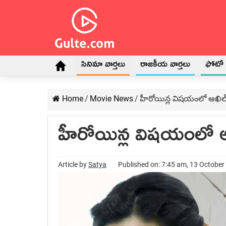
సినిమా వార్తలు
రాజకీయ వార్తలు
ఫోటో గ
Home
/
Movie News
/
హీరోయిన్ల విషయంలో అఖిల్‍ 
హీరోయిన్ల విషయంలో అఖి
Article by
Satya
Published on: 7:45 am, 13 October