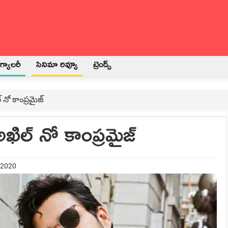
్యాలరీ
సినిమా రివ్యూ
ట్రెండ్స్
నో కాంప్రమైజ్‍
ల్‍ నో కాంప్రమైజ్‍
 2020