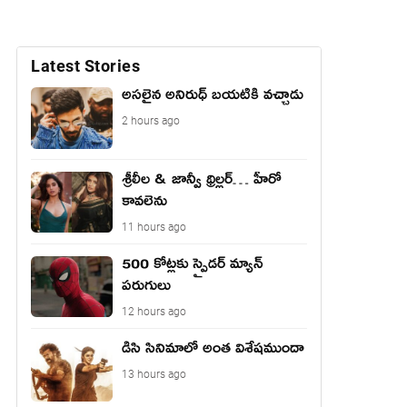
Latest Stories
అసలైన అనిరుధ్ బయటికి వచ్చాడు
2 hours ago
శ్రీలీల & జాన్వీ థ్రిల్లర్… హీరో
కావలెను
11 hours ago
500 కోట్లకు స్పైడర్ మ్యాన్
పరుగులు
12 hours ago
డిసి సినిమాలో అంత విశేషముందా
13 hours ago