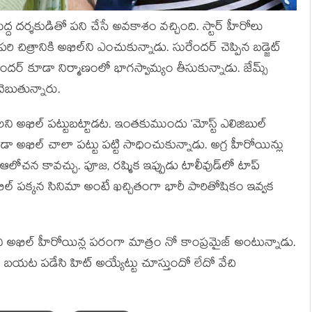
ద్ద దర్శకుడితో పని చేసే అవకాశం వచ్చింది. స్టార్‍ హీరోలు
్రానికి అఖిల్‍ని ఎంచుకున్నాడు. సురేందర్‍ చెప్పిన బడ్జెట్‍
దర్‍ కూడా నిర్మాణంలో భాగస్వామ్యం తీసుకున్నాడు. జేమ్స్
చెబుతున్నారు.
 అఖిల్‍ పట్టుబట్టాడట. ఇంతకుముందు ‘మోస్ట్ ఎలిజిబుల్‍
ూడా అఖిల్‍ చాలా పట్టు పట్టి సాధించుకున్నాడు. అగ్ర హీరోయిన్లు
 ఆలోచన కావచ్చు. పూజ, రష్మిక ఇప్పుడు టాలీవుడ్‍లో టాప్‍
ి అఖిల్‍ పక్కన సినిమా అంటే ఖచ్చితంగా భారీ పారితోషికం ఇవ్వక
 అఖిల్‍ హీరోయిన్ల పరంగా మాత్రం నో కాంప్రమైజ్‍ అంటున్నాడు.
చి బయట పడేసి హిట్‍ అయ్యేట్టు చూస్తుందో లేదో వేచి